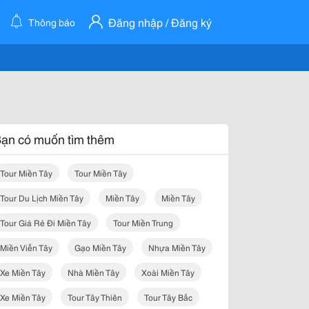
Đăng nhập / Đăng ký
Thông báo
ạn có muốn tìm thêm
Tour Miền Tây
Tour Miền Tây
Tour Du Lịch Miền Tây
Miền Tây
Miền Tây
Tour Giá Rẻ Đi Miền Tây
Tour Miền Trung
Miền Viễn Tây
Gạo Miền Tây
Nhựa Miền Tây
Xe Miền Tây
Nhà Miền Tây
Xoài Miền Tây
Xe Miền Tây
Tour Tây Thiên
Tour Tây Bắc