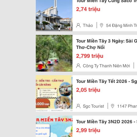
Tour Miền Tây Cùng Saco Tr
2,74 triệu
Thảo
54 Đặng Minh Tr
Tour Miền Tây 3 Ngày: Sài
Thơ-Chợ Nổi
2,799 triệu
Công Ty Thanh Niên Mới
12, Tân Bình, Hồ Chí Minh, Việ
Tour Miền Tây Tết 2026 - Sg
2,05 triệu
Sgc Tourist
1147 Phan
Tour Miền Tây 3N2D 2026 -
2,99 triệu