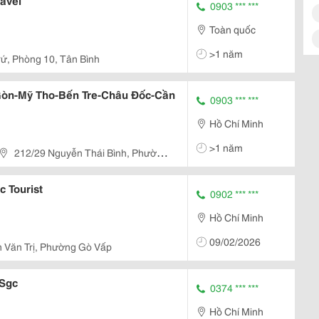
avel
0903 *** ***
Toàn quốc
>1 năm
ứ, Phòng 10, Tân Bình
 Gòn-Mỹ Tho-Bến Tre-Châu Đốc-Cần
0903 *** ***
Hồ Chí Minh
>1 năm
212/29 Nguyễn Thái Bình, Phường
t Nam
c Tourist
0902 *** ***
Hồ Chí Minh
09/02/2026
 Văn Trị, Phường Gò Vấp
 Sgc
0374 *** ***
Hồ Chí Minh