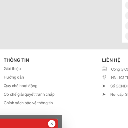
THÔNG TIN
LIÊN HỆ
Giới thiệu
Công ty C
Hướng dẫn
HN: 102 T
➤
Quy chế hoạt động
Số GCNĐKD
➤
Cơ chế giải quyết tranh chấp
Nơi cấp: S
Chính sách bảo vệ thông tin