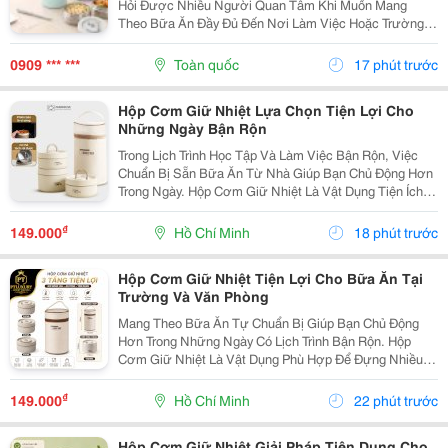
Hỏi Được Nhiều Người Quan Tâm Khi Muốn Mang
Theo Bữa Ăn Đầy Đủ Đến Nơi Làm Việc Hoặc Trường
Học. So Với Cơm Hay Thức Ăn Khô, Canh Là Món Ăn
Có Nhiều Nước Nên Người Dùng Thường Lo Ngại Về
0909 *** ***
Toàn quốc
17 phút trước
Khả Năng Giữ...
Hộp Cơm Giữ Nhiệt Lựa Chọn Tiện Lợi Cho
Những Ngày Bận Rộn
Trong Lịch Trình Học Tập Và Làm Việc Bận Rộn, Việc
Chuẩn Bị Sẵn Bữa Ăn Từ Nhà Giúp Bạn Chủ Động Hơn
Trong Ngày. Hộp Cơm Giữ Nhiệt Là Vật Dụng Tiện Ích,
Hỗ Trợ Mang Theo Cơm Và Các Món Ăn Một Cách Gọn
Gàng, Phù Hợp Với Nhiều Nhu Cầu Sử Dụng. Chọn...
₫
149.000
Hồ Chí Minh
18 phút trước
Hộp Cơm Giữ Nhiệt Tiện Lợi Cho Bữa Ăn Tại
Trường Và Văn Phòng
Mang Theo Bữa Ăn Tự Chuẩn Bị Giúp Bạn Chủ Động
Hơn Trong Những Ngày Có Lịch Trình Bận Rộn. Hộp
Cơm Giữ Nhiệt Là Vật Dụng Phù Hợp Để Đựng Nhiều
Món Ăn, Dễ Dàng Mang Theo Khi Đi Học, Đi Làm Hoặc
Tham Gia Các Hoạt Động Bên Ngoài. Lựa Chọn Hộp Có
₫
149.000
Hồ Chí Minh
22 phút trước
Nhiều...
Hộp Cơm Giữ Nhiệt Giải Pháp Tiện Dụng Cho