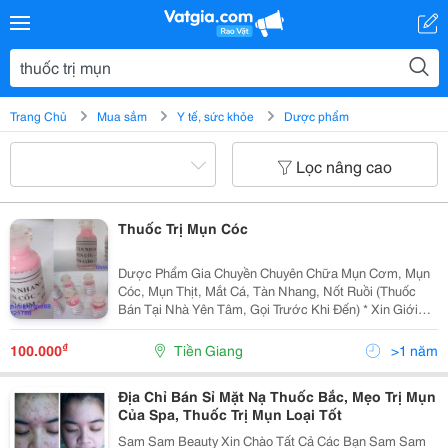
Trang Chủ
Mua sắm
Y tế, sức khỏe
Dược phẩm
Lọc nâng cao
Thuốc Trị Mụn Cóc
Dược Phẩm Gia Chuyền Chuyên Chữa Mụn Cơm, Mụn
Cóc, Mụn Thịt, Mắt Cá, Tàn Nhang, Nốt Ruồi (Thuốc
Bán Tại Nhà Yên Tâm, Gọi Trước Khi Đến) * Xin Giới
Thiệu Loại Thuốc Chuyên Chữa Mụn Cóc, Mụn Cơm,
Mụn Gạo, Mụn Thịt Xung Quanh Mắt, Mắt Cá Tàn
₫
100.000
Tiền Giang
>1 năm
Nhang Nố
Địa Chỉ Bán Sỉ Mặt Nạ Thuốc Bắc, Mẹo Trị Mụn
Của Spa, Thuốc Trị Mụn Loại Tốt
Sam Sam Beauty Xin Chào Tất Cả Các Bạn Sam Sam