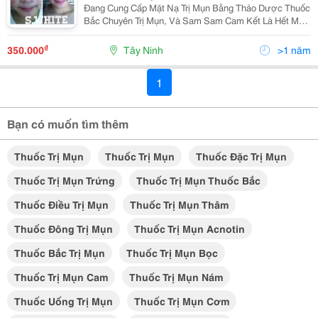
Đang Cung Cấp Mặt Nạ Trị Mụn Bằng Thảo Dược Thuốc
Bắc Chuyên Trị Mụn, Và Sam Sam Cam Kết Là Hết Mụn
Khi Bạn Sử Dụng Đúng Liệu Trình Hướng Dẫn Nhé.
Hàng Sam Nhập Là Sản Phẩm Độc Quyền Swhite, Có
₫
350.000
Tây Ninh
>1 năm
Tem
1
Bạn có muốn tìm thêm
Thuốc Trị Mụn
Thuốc Trị Mụn
Thuốc Đặc Trị Mụn
Thuốc Trị Mụn Trứng
Thuốc Trị Mụn Thuốc Bắc
Thuốc Điều Trị Mụn
Thuốc Trị Mụn Thâm
Thuốc Đông Trị Mụn
Thuốc Trị Mụn Acnotin
Thuốc Bắc Trị Mụn
Thuốc Trị Mụn Bọc
Thuốc Trị Mụn Cam
Thuốc Trị Mụn Nám
Thuốc Uống Trị Mụn
Thuốc Trị Mụn Cơm