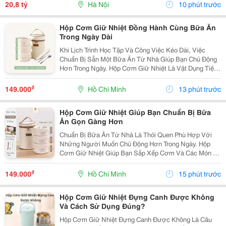
10 Mét, Vị Trí Thuận Tiện Khai Thác...
20,8 tỷ
Hà Nội
10 phút trước
Hộp Cơm Giữ Nhiệt Đồng Hành Cùng Bữa Ăn
Trong Ngày Dài
Khi Lịch Trình Học Tập Và Công Việc Kéo Dài, Việc
Chuẩn Bị Sẵn Một Bữa Ăn Từ Nhà Giúp Bạn Chủ Động
Hơn Trong Ngày. Hộp Cơm Giữ Nhiệt Là Vật Dụng Tiện
Lợi, Hỗ Trợ Mang Theo Nhiều Món Ăn Và Phù Hợp Với
Những Người Thường Xuyên Ăn Trưa Tại Trường,
₫
149.000
Hồ Chí Minh
13 phút trước
Văn...
Hộp Cơm Giữ Nhiệt Giúp Bạn Chuẩn Bị Bữa
Ăn Gọn Gàng Hơn
Chuẩn Bị Bữa Ăn Từ Nhà Là Thói Quen Phù Hợp Với
Những Người Muốn Chủ Động Hơn Trong Ngày. Hộp
Cơm Giữ Nhiệt Giúp Bạn Sắp Xếp Cơm Và Các Món Ăn
Kèm Gọn Gàng, Thuận Tiện Mang Theo Đến Trường,
Văn Phòng Hoặc Trong Những Chuyến Đi. Chọn Hộp Có
₫
149.000
Hồ Chí Minh
15 phút trước
Số Ngăn...
Hộp Cơm Giữ Nhiệt Đựng Canh Được Không
Và Cách Sử Dụng Đúng?
Hộp Cơm Giữ Nhiệt Đựng Canh Được Không Là Câu