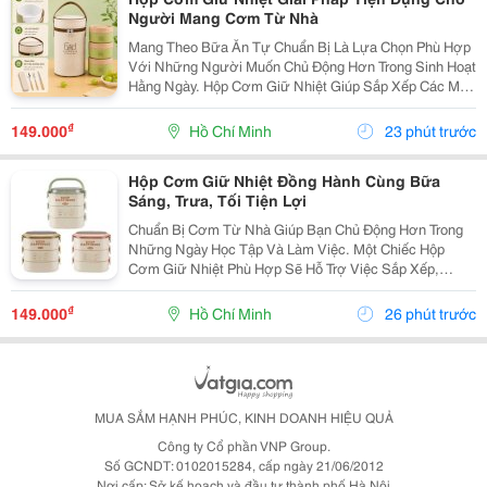
Người Mang Cơm Từ Nhà
Mang Theo Bữa Ăn Tự Chuẩn Bị Là Lựa Chọn Phù Hợp
Với Những Người Muốn Chủ Động Hơn Trong Sinh Hoạt
Hằng Ngày. Hộp Cơm Giữ Nhiệt Giúp Sắp Xếp Các Món
Ăn Gọn Gàng, Thuận Tiện Mang Đến Trường, Văn
Phòng Hoặc Sử Dụng Trong Những Chuyến Đi. Chọn
₫
149.000
Hồ Chí Minh
23 phút trước
Hộp Cơm...
Hộp Cơm Giữ Nhiệt Đồng Hành Cùng Bữa
Sáng, Trưa, Tối Tiện Lợi
Chuẩn Bị Cơm Từ Nhà Giúp Bạn Chủ Động Hơn Trong
Những Ngày Học Tập Và Làm Việc. Một Chiếc Hộp
Cơm Giữ Nhiệt Phù Hợp Sẽ Hỗ Trợ Việc Sắp Xếp,
Mang Theo Và Sử Dụng Bữa Ăn Thuận Tiện Hơn, Đặc
Biệt Với Những Người Thường Xuyên Ăn Trưa Bên
₫
149.000
Hồ Chí Minh
26 phút trước
Ngoài. Chọn...
MUA SẮM HẠNH PHÚC, KINH DOANH HIỆU QUẢ
Công ty Cổ phần VNP Group.
Số GCNDT: 0102015284, cấp ngày 21/06/2012
Nơi cấp: Sở kế hoạch và đầu tư thành phố Hà Nội