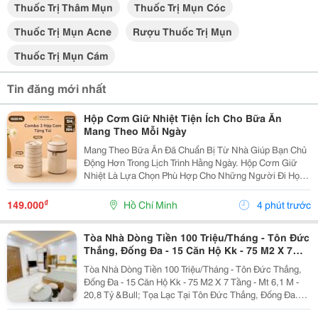
Thuốc Trị Thâm Mụn
Thuốc Trị Mụn Cóc
Thuốc Trị Mụn Acne
Rượu Thuốc Trị Mụn
Thuốc Trị Mụn Cám
Tin đăng mới nhất
Hộp Cơm Giữ Nhiệt Tiện Ích Cho Bữa Ăn
Mang Theo Mỗi Ngày
Mang Theo Bữa Ăn Đã Chuẩn Bị Từ Nhà Giúp Bạn Chủ
Động Hơn Trong Lịch Trình Hằng Ngày. Hộp Cơm Giữ
Nhiệt Là Lựa Chọn Phù Hợp Cho Những Người Đi Học,
Đi Làm Hoặc Thường Xuyên Di Chuyển, Giúp Việc Sắp
Xếp Và Mang Theo Thức Ăn Trở Nên Gọn Gàng Hơn.
₫
149.000
Hồ Chí Minh
4 phút trước
Lựa...
Tòa Nhà Dòng Tiền 100 Triệu/Tháng - Tôn Đức
Thắng, Đống Đa - 15 Căn Hộ Kk - 75 M2 X 7
Tầng - Mt 6,1 M - 20,8 Tỷ
Tòa Nhà Dòng Tiền 100 Triệu/Tháng - Tôn Đức Thắng,
Đống Đa - 15 Căn Hộ Kk - 75 M2 X 7 Tầng - Mt 6,1 M -
20,8 Tỷ &Bull; Tọa Lạc Tại Tôn Đức Thắng, Đống Đa.
Cách Mặt Phố Khoảng 50 Mét, Cách Ô Tô Tránh Khoảng