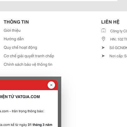
THÔNG TIN
LIÊN HỆ
Giới thiệu
Công ty C
Hướng dẫn
HN: 102 T
➤
Quy chế hoạt động
Số GCNĐKD
➤
Cơ chế giải quyết tranh chấp
Nơi cấp: S
Chính sách bảo vệ thông tin
IỆN TỬ VATGIA.COM
.com – trân trọng thông báo:
gia.com kể từ ngày
31 tháng 3 năm