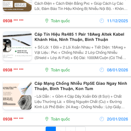
Cách Điện + Cách Điện Bằng Pvc + Giúp Cách Ly Các
Lõi, Đảm Bảo Tín Hiệu Không Bị Nhiễu Nội Bộ. - Không
Dùng Lưới Đồng Hoặc Lá Nhôm, Thích Hợp Cho Môi
Trường Ít Nhiễu. - Vỏ Ngoài :...
0938 *** ***
Toàn quốc
11/12/2025
Cáp Tín Hiệu Rs485 1 Pair 18Awg Altek Kabel
Khánh Hòa, Ninh Thuận, Bình Thuận
+ Số Lõi: 1 Đôi = 2 Lõi Xoắn Nhau + Tiết Diện: 18Awg +
Vật Liệu : Pvc + Chống Nhiễu: 2 Lớp Chống Nhiễu
(Shield + Lớp Al Foil) + Độ Dài: 1000M/Cuộn (Có Thể
Cắt Lẻ Theo Yêu Cầu) + Ruột Dẫn: Đồng 100% - Vỏ
Ngoài : + Chất Liệu : Pvc + Chống...
0938 *** ***
Toàn quốc
08/01/2026
Cáp Mạng Chống Nhiễu Ftp5E Giao Ngay Ninh
Thuận, Bình Thuận, Kon Tum
- Lõi Dẫn : + Gồm 4 Cặp Dây Xoắn Đôi (8 Sợi) + Chất
Liệu Thường Là: + Đồng Nguyên Chất (Cu) + Đường
Kính Lõi Phổ Biến: 24 Awg - Chống Nhiễu : Lớp Giấy
Bạc Al Foil - Chất Liệu : Pvc - Ứng Dụng : + Hệ Thống
Mạng Lan + Khu Vực Có Nhiễu...
0938 *** ***
Toàn quốc
20/01/2026