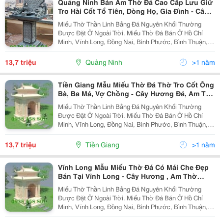
Quảng Ninh Bán Am Thờ Đá Cao Cấp Lưu Giữ
Tro Hài Cốt Tổ Tiên, Dòng Họ, Gia Đình - Cây
Hương Đá Đặt Ngoài Sân Đẹp
Miếu Thờ Thần Linh Bằng Đá Nguyên Khối Thường
Được Đặt Ở Ngoài Trời. Miếu Thờ Đá Bán Ở Hồ Chí
Minh, Vĩnh Long, Đồng Nai, Bình Phước, Bình Thuận,
Bình Dương, Long An, Tiền Giang, Đồng Tháp, Tây
Ninh, Quảng Ngãi, Lâm Đồng, Gia Lai, Kontum, Trà
13,7 triệu
Quảng Ninh
>1 năm
Vinh,...
Tiền Giang Mẫu Miếu Thờ Đá Thờ Tro Cốt Ông
Bà, Ba Má, Vợ Chồng - Cây Hương Đá, Am Thờ
Đá Ngoài Sân.
Miếu Thờ Thần Linh Bằng Đá Nguyên Khối Thường
Được Đặt Ở Ngoài Trời. Miếu Thờ Đá Bán Ở Hồ Chí
Minh, Vĩnh Long, Đồng Nai, Bình Phước, Bình Thuận,
Bình Dương, Long An, Tiền Giang, Đồng Tháp, Tây
Ninh, Quảng Ngãi, Lâm Đồng, Gia Lai, Kontum, Trà
13,7 triệu
Tiền Giang
>1 năm
Vinh,...
Vĩnh Long Mẫu Miếu Thờ Đá Có Mái Che Đẹp
Bán Tại Vĩnh Long - Cây Hương , Am Thờ
Bằng Đá Xanh Rêu, Trắng, Vàng Đẹp
Miếu Thờ Thần Linh Bằng Đá Nguyên Khối Thường
Được Đặt Ở Ngoài Trời. Miếu Thờ Đá Bán Ở Hồ Chí
Minh, Vĩnh Long, Đồng Nai, Bình Phước, Bình Thuận,
Bình Dương, Long An, Tiền Giang, Đồng Tháp, Tây