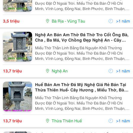
Được Đặt Ở Ngoài Trời. Miếu Thờ Đá Bán Ở Hồ Chí
Minh, Vĩnh Long, Đồng Nai, Bình Phước, Bình Thuận,
Bình Dương, Long An, Tiền Giang, Đồng Tháp, Tây
Ninh, Quảng Ngãi, Lâm Đồng, Gia Lai, Kontum, Trà
3,5 triệu
Bà Rịa - Vũng Tàu
>1 năm
Vinh,...
Nghệ An Bán Am Thờ Đá Thờ Tro Cốt Ông Bà,
Cha , Ba Má, Vợ Chồng Đẹp Nghệ An - Cây
Hương Đá Không Mái Lăng Mộ, Nghĩa Trang.
Miếu Thờ Thần Linh Bằng Đá Nguyên Khối Thường
Được Đặt Ở Ngoài Trời. Miếu Thờ Đá Bán Ở Hồ Chí
Minh, Vĩnh Long, Đồng Nai, Bình Phước, Bình Thuận,
Bình Dương, Long An, Tiền Giang, Đồng Tháp, Tây
Ninh, Quảng Ngãi, Lâm Đồng, Gia Lai, Kontum, Trà
13,7 triệu
Nghệ An
>1 năm
Vinh,...
Huế Bán Am Thờ Đá Mỹ Nghệ Giá Rẻ Bán Tại
Thừa Thiên Huế- Cây Hương , Miếu Thờ, Bàn
Thờ Thiên Đá Nguyên Khối 2 Mái, 1 Mái.
Miếu Thờ Thần Linh Bằng Đá Nguyên Khối Thường
Được Đặt Ở Ngoài Trời. Miếu Thờ Đá Bán Ở Hồ Chí
Minh, Vĩnh Long, Đồng Nai, Bình Phước, Bình Thuận,
Bình Dương, Long An, Tiền Giang, Đồng Tháp, Tây
Ninh, Quảng Ngãi, Lâm Đồng, Gia Lai, Kontum, Trà
13,7 triệu
Thừa Thiên Huế
>1 năm
Vinh,...