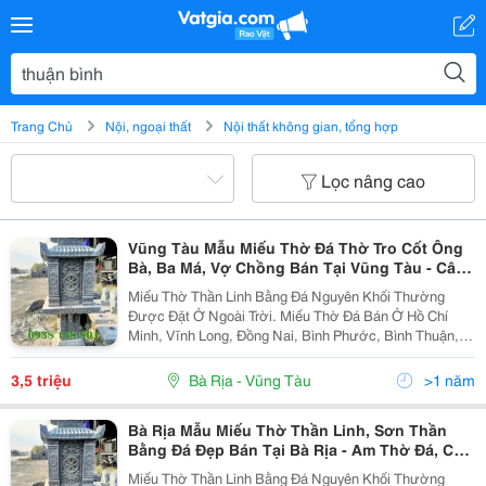
Trang Chủ
Nội, ngoại thất
Nội thất không gian, tổng hợp
Lọc nâng cao
Vũng Tàu Mẫu Miếu Thờ Đá Thờ Tro Cốt Ông
Bà, Ba Má, Vợ Chồng Bán Tại Vũng Tàu - Cây
Hương Đá, Am Thờ Đá Ngoài Sân.
Miếu Thờ Thần Linh Bằng Đá Nguyên Khối Thường
Được Đặt Ở Ngoài Trời. Miếu Thờ Đá Bán Ở Hồ Chí
Minh, Vĩnh Long, Đồng Nai, Bình Phước, Bình Thuận,
Bình Dương, Long An, Tiền Giang, Đồng Tháp, Tây
Ninh, Quảng Ngãi, Lâm Đồng, Gia Lai, Kontum, Trà
3,5 triệu
Bà Rịa - Vũng Tàu
>1 năm
Vinh,...
Bà Rịa Mẫu Miếu Thờ Thần Linh, Sơn Thần
Bằng Đá Đẹp Bán Tại Bà Rịa - Am Thờ Đá, Cây
Hương Đá, Bàn Thờ Thiên Đá.
Miếu Thờ Thần Linh Bằng Đá Nguyên Khối Thường