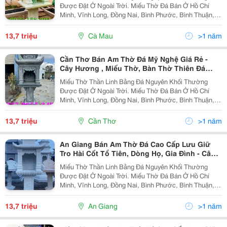
Được Đặt Ở Ngoài Trời. Miếu Thờ Đá Bán Ở Hồ Chí
Minh, Vĩnh Long, Đồng Nai, Bình Phước, Bình Thuận,
Bình Dương, Long An, Tiền Giang, Đồng Tháp, Tây
Ninh, Quảng Ngãi, Lâm Đồng, Gia Lai, Kontum, Trà
13,7 triệu
Cà Mau
>1 năm
Vinh,...
Cần Thơ Bán Am Thờ Đá Mỹ Nghệ Giá Rẻ -
Cây Hương , Miếu Thờ, Bàn Thờ Thiên Đá
Nguyên Khối 2 Mái, 1 Mái.
Miếu Thờ Thần Linh Bằng Đá Nguyên Khối Thường
Được Đặt Ở Ngoài Trời. Miếu Thờ Đá Bán Ở Hồ Chí
Minh, Vĩnh Long, Đồng Nai, Bình Phước, Bình Thuận,
Bình Dương, Long An, Tiền Giang, Đồng Tháp, Tây
Ninh, Quảng Ngãi, Lâm Đồng, Gia Lai, Kontum, Trà
13,7 triệu
Cần Thơ
>1 năm
Vinh,...
An Giang Bán Am Thờ Đá Cao Cấp Lưu Giữ
Tro Hài Cốt Tổ Tiên, Dòng Họ, Gia Đình - Cây
Hương Đá Đặt Ngoài Sân Đẹp
Miếu Thờ Thần Linh Bằng Đá Nguyên Khối Thường
Được Đặt Ở Ngoài Trời. Miếu Thờ Đá Bán Ở Hồ Chí
Minh, Vĩnh Long, Đồng Nai, Bình Phước, Bình Thuận,
Bình Dương, Long An, Tiền Giang, Đồng Tháp, Tây
Ninh, Quảng Ngãi, Lâm Đồng, Gia Lai, Kontum, Trà
13,7 triệu
An Giang
>1 năm
Vinh,...