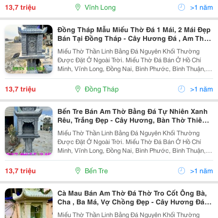
Ninh, Quảng Ngãi, Lâm Đồng, Gia Lai, Kontum, Trà
13,7 triệu
Vĩnh Long
>1 năm
Vinh,...
Đồng Tháp Mẫu Miếu Thờ Đá 1 Mái, 2 Mái Đẹp
Bán Tại Đồng Tháp - Cây Hương Đá , Am Thờ
Đá Giá Rẻ Đẹp.
Miếu Thờ Thần Linh Bằng Đá Nguyên Khối Thường
Được Đặt Ở Ngoài Trời. Miếu Thờ Đá Bán Ở Hồ Chí
Minh, Vĩnh Long, Đồng Nai, Bình Phước, Bình Thuận,
Bình Dương, Long An, Tiền Giang, Đồng Tháp, Tây
Ninh, Quảng Ngãi, Lâm Đồng, Gia Lai, Kontum, Trà
13,7 triệu
Đồng Tháp
>1 năm
Vinh,...
Bến Tre Bán Am Thờ Bằng Đá Tự Nhiên Xanh
Rêu, Trắng Đẹp - Cây Hương, Bàn Thờ Thiên
Đá Ngoài Trời Có Mái Che Đẹp
Miếu Thờ Thần Linh Bằng Đá Nguyên Khối Thường
Được Đặt Ở Ngoài Trời. Miếu Thờ Đá Bán Ở Hồ Chí
Minh, Vĩnh Long, Đồng Nai, Bình Phước, Bình Thuận,
Bình Dương, Long An, Tiền Giang, Đồng Tháp, Tây
Ninh, Quảng Ngãi, Lâm Đồng, Gia Lai, Kontum, Trà
13,7 triệu
Bến Tre
>1 năm
Vinh,...
Cà Mau Bán Am Thờ Đá Thờ Tro Cốt Ông Bà,
Cha , Ba Má, Vợ Chồng Đẹp - Cây Hương Đá
Không Mái Lăng Mộ, Nghĩa Trang.
Miếu Thờ Thần Linh Bằng Đá Nguyên Khối Thường