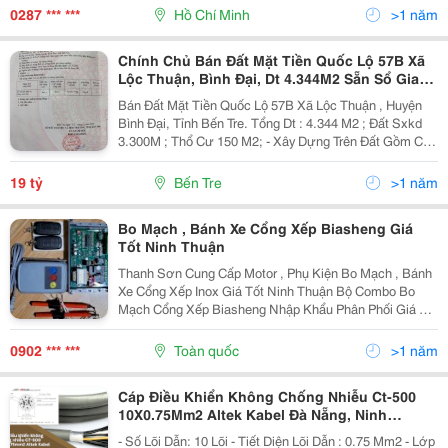
Thu Còn Là Sợi Dây Kết Nối Yêu Thương, Thể Hiện
0287 *** ***
Hồ Chí Minh
>1 năm
Sự...
Chính Chủ Bán Đất Mặt Tiền Quốc Lộ 57B Xã
Lộc Thuận, Bình Đại, Dt 4.344M2 Sẵn Sổ Giao
Dịch
Bán Đất Mặt Tiền Quốc Lộ 57B Xã Lộc Thuận , Huyện
Bình Đại, Tỉnh Bến Tre. Tổng Dt : 4.344 M2 ; Đất Sxkd
3.300M ; Thổ Cư 150 M2; - Xây Dựng Trên Đất Gồm Có:
1/ Nhà Xưởng Kiên Cố 880 M2 ; 2/ Nhà Xưởng Kiên Cố
836 M2 ; 3/ Nhà Xưởng Sản Xuất...
19 tỷ
Bến Tre
>1 năm
Bo Mạch , Bánh Xe Cổng Xếp Biasheng Giá
Tốt Ninh Thuận
Thanh Sơn Cung Cấp Motor , Phụ Kiện Bo Mạch , Bánh
Xe Cổng Xếp Inox Giá Tốt Ninh Thuận Bộ Combo Bo
Mạch Cổng Xếp Biasheng Nhập Khẩu Phân Phối Giá Tốt
Ninh Thuận Bánh Xe Cổng Xếp Inox Giá Tốt
0902 *** ***
Toàn quốc
>1 năm
Cáp Điều Khiển Không Chống Nhiễu Ct-500
10X0.75Mm2 Altek Kabel Đà Nẵng, Ninh
Thuận, Bình Thuận
- Số Lõi Dẫn: 10 Lõi - Tiết Diện Lõi Dẫn : 0.75 Mm2 - Lớp