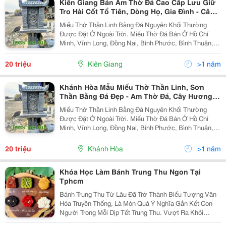
Kiên Giang Bán Am Thờ Đá Cao Cấp Lưu Giữ
Tro Hài Cốt Tổ Tiên, Dòng Họ, Gia Đình - Cây
Hương Đá Đặt Ngoài Sân Đẹp
Miếu Thờ Thần Linh Bằng Đá Nguyên Khối Thường
Được Đặt Ở Ngoài Trời. Miếu Thờ Đá Bán Ở Hồ Chí
Minh, Vĩnh Long, Đồng Nai, Bình Phước, Bình Thuận,
Bình Dương, Long An, Tiền Giang, Đồng Tháp, Tây
Ninh, Quảng Ngãi, Lâm Đồng, Gia Lai, Kontum, Trà
20 triệu
Kiên Giang
>1 năm
Vinh,...
Khánh Hòa Mẫu Miếu Thờ Thần Linh, Sơn
Thần Bằng Đá Đẹp - Am Thờ Đá, Cây Hương
Đá, Bàn Thờ Thiên Đá.
Miếu Thờ Thần Linh Bằng Đá Nguyên Khối Thường
Được Đặt Ở Ngoài Trời. Miếu Thờ Đá Bán Ở Hồ Chí
Minh, Vĩnh Long, Đồng Nai, Bình Phước, Bình Thuận,
Bình Dương, Long An, Tiền Giang, Đồng Tháp, Tây
Ninh, Quảng Ngãi, Lâm Đồng, Gia Lai, Kontum, Trà
20 triệu
Khánh Hòa
>1 năm
Vinh,...
Khóa Học Làm Bánh Trung Thu Ngon Tại
Tphcm
Bánh Trung Thu Từ Lâu Đã Trở Thành Biểu Tượng Văn
Hóa Truyền Thống, Là Món Quà Ý Nghĩa Gắn Kết Con
Người Trong Mỗi Dịp Tết Trung Thu. Vượt Ra Khỏi
Khuôn Khổ Của Một Món Bánh Đơn Thuần, Bánh Trung