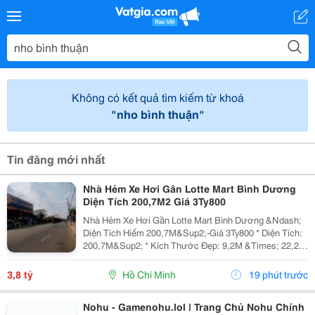
Không có kết quả tìm kiếm từ khoá
"nho bình thuận"
Tin đăng mới nhất
Nhà Hẻm Xe Hơi Gân Lotte Mart Bình Dương
Diện Tích 200,7M2 Giá 3Ty800
Nhà Hẻm Xe Hơi Gần Lotte Mart Bình Dương &Ndash;
Diện Tích Hiếm 200,7M&Sup2;-Giá 3Ty800 * Diện Tích:
200,7M&Sup2; * Kích Thước Đẹp: 9,2M &Times; 22,2M
* Nhà Cấp 4 Gồm 3 Phòng Ngủ, 1 Wc * Hẻm Xe Hơi
Rộng, Ô Tô Vào Tận Nhà * Hướng Đông Nam, Đất...
3,8 tỷ
Hồ Chí Minh
19 phút trước
Nohu - Gamenohu.lol | Trang Chủ Nohu Chính