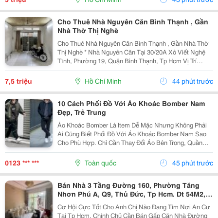
Nhân, Gia...
Cho Thuê Nhà Nguyên Căn Bình Thạnh , Gần
Nhà Thờ Thị Nghè
Cho Thuê Nhà Nguyên Căn Bình Thạnh , Gần Nhà Thờ
Thị Nghè * Nhà Nguyên Căn Tại 30/20A Xô Viết Nghệ
Tĩnh, Phường 19, Quận Bình Thạnh, Tp Hcm Vị Trí
Thuận Tiện, Khu Dân Cư Hiện Hữu, Di Chuyển Nhanh
Sang Trung Tâm. * Diện Tích 57M&Sup2; ( Ngang 4M,...
7,5 triệu
Hồ Chí Minh
44 phút trước
10 Cách Phối Đồ Với Áo Khoác Bomber Nam
Đẹp, Trẻ Trung
Áo Khoác Bomber Là Item Dễ Mặc Nhưng Không Phải
Ai Cũng Biết Phối Đồ Với Áo Khoác Bomber Nam Sao
Cho Phù Hợp. Chỉ Cần Thay Đổi Áo Bên Trong, Quần
Hoặc Giày, Bạn Đã Có Thể Tạo Nên Nhiều Outfit Khác
Nhau Để Đi Làm, Dạo Phố Hay Gặp Gỡ Bạn Bè. Trong...
0123 *** ***
Toàn quốc
45 phút trước
Bán Nhà 3 Tầng Đường 160, Phường Tăng
Nhơn Phú A, Q9, Thủ Đức, Tp Hcm. Dt 54M2,
Sổ Hồng Riêng. Giá 5,18 Tỷ
Cơ Hội Cực Tốt Cho Anh Chị Nào Đang Tìm Nơi An Cư
Tại Tp Hcm. Chính Chủ Cần Bán Gấp Căn Nhà Đường