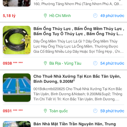
160, Phường Tăng Nhơn Phú (Tăng Nhơn Phú A, Q9
Cũ). Vị Trí Nhà Nằm Trong Khu Dân Cư Ổn Định, Giao
Thông Thuận Tiện Chỉ Vài Bước Là Ra Lã Xuân Oai,
5,18 tỷ
Hồ Chí Minh
49 phút trước
Lê...
Bấm Ống Thủy Lực , Bấm Ống Mềm Thủy Lực ,
Bấm Ống Tuy Ô Thủy Lực , Bấm Ống Thủy Lực
Bọc Lưới , Bấm Ống Thủy Lực Koman , Bấm
Dây Ống Mềm Thủy Lực Là Gì ? Dây Ống Mềm Thủy
Ống Thủy Lực Italy , Bấm Ống Thủy Lực 1Sn ,
Lực Hay Ống Thủy Lực Là Ống Mềm, Thường Được
Bấm Ống Thủy Lực 2Sn , Bấm Ống Thủy Lực
Gia Cố Bằng Nhiều Lớp Dây Hoặc Sợi Tổng Hợp , Ứng
4Sn
Dụng Để Vận Chuyển Chất Lỏng Thủy Lực Trong Hệ
Thống Thủy Lực. Những Ống Này Rất Cần Thiết Để
0938 *** ***
Bà Rịa - Vũng Tàu
54 phút trước
Truyền Lực...
Cho Thuê Nhà Xưởng Tại Kcn Bắc Tân Uyên,
Bình Dương, 9.200M²
001Bdkcntb020625 Cho Thuê Nhà Xưởng Tại Kcn Bắc
Tân Uyên, Bình Dương &Ndash; 9.200M&Sup2; Thông
Tin Chi Tiết Vị Trí: Kcn Bắc Tân Uyên, Bình Dương.
Tổng Diện Tích Khuôn Viên: 15.000M&Sup2; Diện Tích
Sử Dụng Tổng Diện Tích Xây Dựng: 9.200M&Sup2;...
0931 *** ***
Toàn quốc
59 phút trước
Bán Nhà Mặt Tiền Trần Nguyên Hãn, Trung