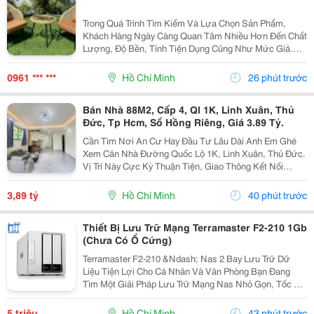
Trong Quá Trình Tìm Kiếm Và Lựa Chọn Sản Phẩm,
Khách Hàng Ngày Càng Quan Tâm Nhiều Hơn Đến Chất
Lượng, Độ Bền, Tính Tiện Dụng Cũng Như Mức Giá.
Thay Vì Chỉ Dựa Vào Quảng Cáo Hoặc Thông Tin Từ
Người Bán, Nhiều Người Có Xu Hướng Tìm Hiểu Thêm
0961 *** ***
Hồ Chí Minh
26 phút trước
Thông Tin...
Bán Nhà 88M2, Cấp 4, Ql 1K, Linh Xuân, Thủ
Đức, Tp Hcm, Sổ Hồng Riêng, Giá 3.89 Tỷ.
Cần Tìm Nơi An Cư Hay Đầu Tư Lâu Dài Anh Em Ghé
Xem Căn Nhà Đường Quốc Lộ 1K, Linh Xuân, Thủ Đức.
Vị Trí Này Cực Kỳ Thuận Tiện, Giao Thông Kết Nối
Nhanh Chóng, Cực Kỳ Phù Hợp Cho Khách Mua Để Giữ
Tài Sản Hoặc Cho Thuê Đều Rất Ổn Định. Thông Tin...
3,89 tỷ
Hồ Chí Minh
40 phút trước
Thiết Bị Lưu Trữ Mạng Terramaster F2-210 1Gb
(Chưa Có Ổ Cứng)
Terramaster F2-210 &Ndash; Nas 2 Bay Lưu Trữ Dữ
Liệu Tiện Lợi Cho Cá Nhân Và Văn Phòng Bạn Đang
Tìm Một Giải Pháp Lưu Trữ Mạng Nas Nhỏ Gọn, Tốc Độ
Ổn Định Và Hỗ Trợ Nhiều Tính Năng Sao Lưu?
Terramaster F2-210 Là Lựa Chọn Phù Hợp Cho Cá
5 triệu
Hồ Chí Minh
43 phút trước