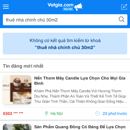
Không có kết quả tìm kiếm từ khoá
"thuê nhà chính chủ 30m2"
Tin đăng mới nhất
Nến Thơm Mây Candle Lựa Chọn Cho Mọi Gia
Đình
Khám Phá Nến Thơm Mây Candle Với Hương Thơm
Dịu Nhẹ, Thành Phần An Toàn Và Thiết Kế Tinh Tế Giúp
Thư Giãn Tinh Thần, Cải Thiện Không Gian Sống Hiệu
Quả. Nến Thơm Mây Candle &Ndash; Giải Pháp Thư
Giãn Cho Cuộc Sống Hiện Đại Trong Cuộc Sống Hiện...
0303 *** ***
Hà Nội
22 phút trước
Sản Phẩm Quang Đông Có Đáng Để Lựa Chọn