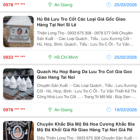
Nhan, Bình Bông &Ndash; Đĩa...
0978 *** ***
An Giang
25/03/2026
Hủ Đá Lưu Tro Cốt Các Loại Giá Gốc Giao
Hàng Tại Nơi Sĩ Lẽ
Thiên Long Thọ - 0933 675 308 - 0978 577 049 Chuyên
Sản Xuất : - Các Loại Quách , Tiểu , Lưu Xương Cốt -
Hủ, Hợp, Bình, Quách , Tiểu : Lưu Tro C Ốt - Tư Vấn
Thiết Kế Thi Công Nhà Lưu Tro Cốt ... - Trang Trí Mồ Mã :
Búp Sen - Kỳ Lân &Ndash; Chó -...
0933 *** ***
Hồ Chí Minh
25/02/2026
Quach Hu Hop Bang Da Luu Tro Cot Gia Goc
Giao Hang Tai Noi
Chuyên Sản Xuất : - Các Loại Quách , Tiểu , Lưu Xương
Cốt - Hủ, Hợp, Bình : Lưu Tro C Ốt - Tư Vấn Thiết Kế Thi
Công Nhà Lưu Tro Cốt ... - Trang Trí Mồ Mã : Búp Sen -
Kỳ Lân &Ndash; Chó - Lư Hương, Bát Nhan, Bình Bông
&Ndash; Đĩa -Thanh Gía Đá ,...
0978 *** ***
An Giang
19/03/2026
Chuyên Khắc Bia Mộ Đá Hoa Cương Khắc Bia
Mộ Đá Khối Giá Rẽ Giao Hàng Tại Nơi Giá Rẽ
Diệu Thiên Long Thọ : 0933 675 308 Chuyên Sản Xuất : -