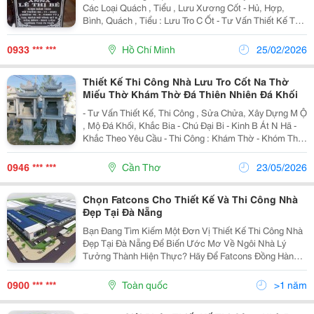
Các Loại Quách , Tiểu , Lưu Xương Cốt - Hủ, Hợp,
Bình, Quách , Tiểu : Lưu Tro C Ốt - Tư Vấn Thiết Kế Thi
Công Nhà Lưu Tro Cốt ... - Trang Trí Mồ Mã : Búp Sen -
Kỳ Lân &Ndash; Chó - Lư Hương,...
0933 *** ***
Hồ Chí Minh
25/02/2026
Thiết Kế Thi Công Nhà Lưu Tro Cốt Na Thờ
Miếu Thờ Khám Thờ Đá Thiên Nhiên Đá Khối
- Tư Vấn Thiết Kế, Thi Công , Sửa Chửa, Xây Dựng M Ộ
, Mộ Đá Khối, Khắc Bia - Chú Đại Bi - Kinh B Át N Hã -
Khắc Theo Yêu Cầu - Thi Công : Khám Thờ - Khóm Thờ
- Hương Thờ - A M Thờ, Miếu Thờ - Bàn Thờ - Bàn Thờ
Ông Địa Thần Tài- Thi Công Sửa Chửa,...
0946 *** ***
Cần Thơ
23/05/2026
Chọn Fatcons Cho Thiết Kế Và Thi Công Nhà
Đẹp Tại Đà Nẵng
Bạn Đang Tìm Kiếm Một Đơn Vị Thiết Kế Thi Công Nhà
Đẹp Tại Đà Nẵng Để Biến Ước Mơ Về Ngôi Nhà Lý
Tưởng Thành Hiện Thực? Hãy Để Fatcons Đồng Hành
Cùng Bạn Trên Hành Trình Kiến Tạo Không Gian Sống
Hoàn Hảo, Phản Ánh Phong Cách Và Đẳng Cấp Riêng
0900 *** ***
Toàn quốc
>1 năm
Biệt...