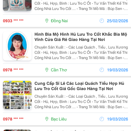
Cốt - Hủ, Hợp, Bình : Lưu Tro C Ốt - Tư Vấn Thiết Kế Thi
Công Nhà Lưu Tro Cốt ... - Trang Trí Mồ Mã : Búp Sen -
Kỳ Lân &Ndash; Chó - Lư Hương, Bát Nhan, Bình Bông
&Ndash; Đĩa -Thanh Gía Đá ,...
0933 *** ***
Đồng Nai
25/02/2026
Hình Bia Mộ Hình Hủ Lưu Tro Cốt Khắc Bia Mộ
Vĩnh Cửa Giá Rẽ Giao Hàng Tại Nơi
Chuyên Sản Xuất : - Các Loại Quách , Tiểu , Lưu Xương
Cốt - Hủ, Hợp, Bình : Lưu Tro C Ốt - Tư Vấn Thiết Kế Thi
Công Nhà Lưu Tro Cốt ... - Trang Trí Mồ Mã : Búp Sen -
Kỳ Lân &Ndash; Chó - Lư Hương, Bát Nhan, Bình Bông
&Ndash; Đĩa -Thanh Gía Đá ,...
0978 *** ***
Cần Thơ
19/03/2026
Cung Cấp Sĩ Lẽ Các Loại Quách Tiểu Hợp Hủ
Lưu Tro Cốt Giá Gốc Giao Hàng Tại Nơi
Chuyên Sản Xuất : - Các Loại Quách , Tiểu , Lưu Xương
Cốt - Hủ, Hợp, Bình : Lưu Tro C Ốt - Tư Vấn Thiết Kế Thi
Công Nhà Lưu Tro Cốt ... - Trang Trí Mồ Mã : Búp Sen -
Kỳ Lân &Ndash; Chó - Lư Hương, Bát Nhan, Bình Bông
&Ndash; Đĩa -Thanh Gía Đá ,...
0978 *** ***
Bạc Liêu
19/03/2026