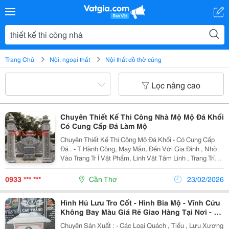
Trang Chủ
Nội, ngoại thất
Nội thất đồ thờ cúng
Lọc nâng cao
Chuyên Thiết Kế Thi Công Nhà Mộ Mộ Đá Khối
Có Cung Cấp Đá Làm Mộ
Chuyên Thiết Kế Thi Công Mộ Đá Khối - Có Cung Cấp
Đá . - T Hành Công, May Mắn, Đến Với Gia Đình , Nhờ
Vào Trang Tr Í Vật Phẩm, Linh Vật Tâm Linh , Trang Trí
Mộ - Nhà Thờ , Nhà Chùa... - Giao Hàng Tại Nơi Quý
Khách Miễn Phí . - Liên Hệ : 0946...
0933 *** ***
Cần Thơ
23/02/2026
Hình Hủ Lưu Tro Cốt - Hình Bia Mộ - Vĩnh Cửu
Không Bay Màu Giá Rẽ Giao Hàng Tại Nơi - Có
Khắc Bia Mộ
Chuyên Sản Xuất : - Các Loại Quách , Tiểu , Lưu Xương