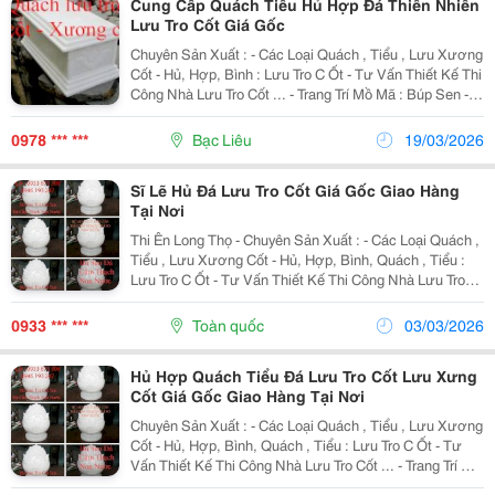
Cung Cấp Quách Tiểu Hủ Hợp Đá Thiên Nhiên
Lưu Tro Cốt Giá Gốc
Chuyên Sản Xuất : - Các Loại Quách , Tiểu , Lưu Xương
Cốt - Hủ, Hợp, Bình : Lưu Tro C Ốt - Tư Vấn Thiết Kế Thi
Công Nhà Lưu Tro Cốt ... - Trang Trí Mồ Mã : Búp Sen -
Kỳ Lân &Ndash; Chó - Lư Hương, Bát Nhan, Bình Bông
&Ndash; Đĩa -Thanh Gía Đá ,...
0978 *** ***
Bạc Liêu
19/03/2026
Sĩ Lẽ Hủ Đá Lưu Tro Cốt Giá Gốc Giao Hàng
Tại Nơi
Thi Ên Long Thọ - Chuyên Sản Xuất : - Các Loại Quách ,
Tiểu , Lưu Xương Cốt - Hủ, Hợp, Bình, Quách , Tiểu :
Lưu Tro C Ốt - Tư Vấn Thiết Kế Thi Công Nhà Lưu Tro
Cốt ... - Trang Trí Mồ Mã : Búp Sen - Kỳ Lân &Ndash;
Chó - Lư Hương, Bát Nhan, Bình Bông...
0933 *** ***
Toàn quốc
03/03/2026
Hủ Hợp Quách Tiểu Đá Lưu Tro Cốt Lưu Xưng
Cốt Giá Gốc Giao Hàng Tại Nơi
Chuyên Sản Xuất : - Các Loại Quách , Tiểu , Lưu Xương
Cốt - Hủ, Hợp, Bình, Quách , Tiểu : Lưu Tro C Ốt - Tư
Vấn Thiết Kế Thi Công Nhà Lưu Tro Cốt ... - Trang Trí Mồ
Mã : Búp Sen - Kỳ Lân &Ndash; Chó - Lư Hương, Bát