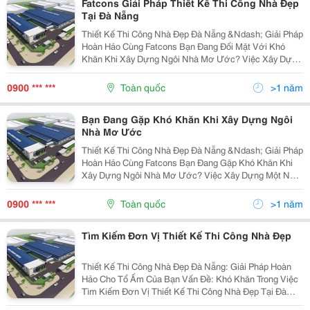
Fatcons Giải Pháp Thiết Kế Thi Công Nhà Đẹp
Tại Đà Nẵng
Thiết Kế Thi Công Nhà Đẹp Đà Nẵng &Ndash; Giải Pháp
Hoàn Hảo Cùng Fatcons Bạn Đang Đối Mặt Với Khó
Khăn Khi Xây Dựng Ngôi Nhà Mơ Ước? Việc Xây Dựng
Một Ngôi Nhà Đẹp, Tiện Nghi Không Chỉ Đòi Hỏi Tài
Chính Mà Còn Yêu Cầu Một Quy Trình Thiết Kế Và Thi...
0900 *** ***
Toàn quốc
>1 năm
Bạn Đang Gặp Khó Khăn Khi Xây Dựng Ngôi
Nhà Mơ Ước
Thiết Kế Thi Công Nhà Đẹp Đà Nẵng &Ndash; Giải Pháp
Hoàn Hảo Cùng Fatcons Bạn Đang Gặp Khó Khăn Khi
Xây Dựng Ngôi Nhà Mơ Ước? Việc Xây Dựng Một Ngôi
Nhà Đẹp, Chất Lượng Không Chỉ Đòi Hỏi Chi Phí Lớn
Mà Còn Cần Sự Chuyên Nghiệp Và Tỉ Mỉ Trong Từng...
0900 *** ***
Toàn quốc
>1 năm
Tìm Kiếm Đơn Vị Thiết Kế Thi Công Nhà Đẹp
Thiết Kế Thi Công Nhà Đẹp Đà Nẵng: Giải Pháp Hoàn
Hảo Cho Tổ Ấm Của Bạn Vấn Đề: Khó Khăn Trong Việc
Tìm Kiếm Đơn Vị Thiết Kế Thi Công Nhà Đẹp Tại Đà
Nẵng Xây Dựng Một Ngôi Nhà Đẹp Và Tiện Nghi Tại Đà