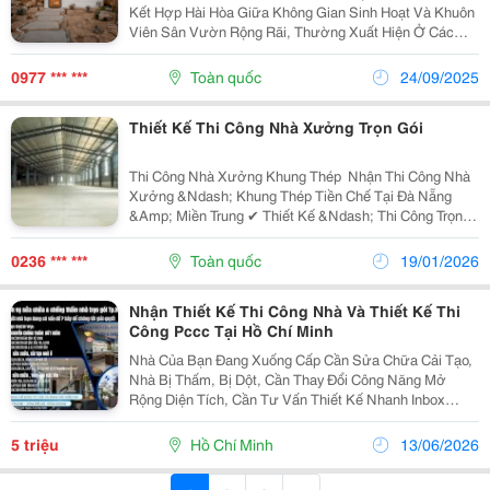
Kết Hợp Hài Hòa Giữa Không Gian Sinh Hoạt Và Khuôn
Viên Sân Vườn Rộng Rãi, Thường Xuất Hiện Ở Các
Vùng Nông Thôn, Thôn Quê Hoặc Khu Vực Ven Đô.
Điểm Đặc Trưng Của Loại Hình Này Là Tận Dụng Lợi
0977 *** ***
Toàn quốc
24/09/2025
Thế Về...
Thiết Kế ️Thi Công Nhà Xưởng Trọn Gói
Thi Công Nhà Xưởng Khung Thép ️ Nhận Thi Công Nhà
Xưởng &Ndash; Khung Thép Tiền Chế Tại Đà Nẵng
&Amp; Miền Trung ✔ Thiết Kế &Ndash; Thi Công Trọn
Gói ✔ Giá Cạnh Tranh, Tiến Độ Nhanh ✔ Đảm Bảo An
Toàn Và Chất Lượng Công Trình ✔ Nhận Làm Nhà Kho,
0236 *** ***
Toàn quốc
19/01/2026
Xưởng...
Nhận Thiết Kế Thi Công Nhà Và Thiết Kế Thi
Công Pccc Tại Hồ Chí Minh
Nhà Của Bạn Đang Xuống Cấp Cần Sửa Chữa Cải Tạo,
Nhà Bị Thấm, Bị Dột, Cần Thay Đổi Công Năng Mở
Rộng Diện Tích, Cần Tư Vấn Thiết Kế Nhanh Inbox
Hoặc Liên Hệ Hotline/Zalo: 0934555118 (Zalo) Để Được
Tư Vấn Miễn Phí . Xanh Eco Là Đơn Vị Có Trên 10...
5 triệu
Hồ Chí Minh
13/06/2026