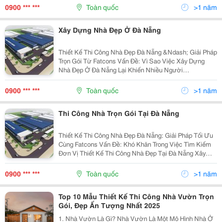
Nẵng Là Mong Muốn Của Nhiều Gia Đình. Tuy Nhiên,...
0900 *** ***
Toàn quốc
>1 năm
Xây Dựng Nhà Đẹp Ở Đà Nẵng
Thiết Kế Thi Công Nhà Đẹp Đà Nẵng &Ndash; Giải Pháp
Trọn Gói Từ Fatcons Vấn Đề: Vì Sao Việc Xây Dựng
Nhà Đẹp Ở Đà Nẵng Lại Khiến Nhiều Người
&Ldquo;Đau Đầu&Rdquo;? Xây Dựng Một Ngôi Nhà
Không Chỉ Là Việc Dựng Nên Bốn Bức Tường Và Mái
0900 *** ***
Toàn quốc
>1 năm
Che. Đó Là Quá...
Thi Công Nhà Trọn Gói Tại Đà Nẵng
Thiết Kế Thi Công Nhà Đẹp Đà Nẵng: Giải Pháp Tối Ưu
Cùng Fatcons Vấn Đề: Khó Khăn Trong Việc Tìm Kiếm
Đơn Vị Thiết Kế Thi Công Nhà Đẹp Tại Đà Nẵng Xây
Dựng Một Ngôi Nhà Đẹp Và Tiện Nghi Tại Đà Nẵng Là
Mong Muốn Của Nhiều Gia Đình. Tuy Nhiên, Việc Tìm...
0900 *** ***
Toàn quốc
>1 năm
Top 10 Mẫu Thiết Kế Thi Công Nhà Vườn Trọn
Gói, Đẹp Ấn Tượng Nhất 2025
1. Nhà Vườn Là Gì? Nhà Vườn Là Một Mô Hình Nhà Ở