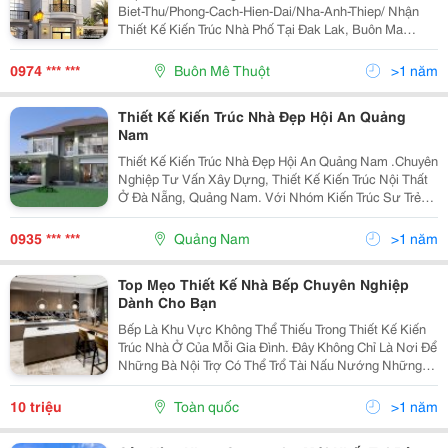
Biet-Thu/Phong-Cach-Hien-Dai/Nha-Anh-Thiep/ Nhận
Thiết Kế Kiến Trúc Nhà Phố Tại Đak Lak, Buôn Ma
Thuột,Buôn Hồ, Ea H&Rsquo;Leo, Krông Năng, Krông
Pack, Phước An, Ea Kar, M&Rsquo;Drac, Buôn Đôn, Ea
0974 *** ***
Buôn Mê Thuột
>1 năm
Thiết Kế Kiến Trúc Nhà Đẹp Hội An Quảng
Nam
Thiết Kế Kiến Trúc Nhà Đẹp Hội An Quảng Nam .Chuyên
Nghiệp Tư Vấn Xây Dựng, Thiết Kế Kiến Trúc Nội Thất
Ở Đà Nẵng, Quảng Nam. Với Nhóm Kiến Trúc Sư Trẻ
Sẻ Mang Đến Cho Bạn Những Công Trình Đẹp, Mới Lạ,
Độc Đáo, Hợp Với Khí Hậu Vùng Miền, Lấy Sang, Lấ
0935 *** ***
Quảng Nam
>1 năm
Top Mẹo Thiết Kế Nhà Bếp Chuyên Nghiệp
Dành Cho Bạn
Bếp Là Khu Vực Không Thể Thiếu Trong Thiết Kế Kiến
Trúc Nhà Ở Của Mỗi Gia Đình. Đây Không Chỉ Là Nơi Để
Những Bà Nội Trợ Có Thể Trổ Tài Nấu Nướng Những
Món Ăn Ngon Mà Còn Là Không Gian Gắn Kết Tình Cảm
Giữa Các Thành Viên Trong Gia Đình. Tìm Hiểu Một...
10 triệu
Toàn quốc
>1 năm