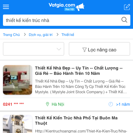
Trang Chủ
Dịch vụ, giải trí
Thiết kế
Lọc nâng cao
Thiết Kế Nhà Đẹp -- Uy Tín -- Chất Lượng --
Giá Rẻ -- Bảo Hành Trên 10 Năm
Thiết Kế Nhà Đẹp -- Uy Tín -- Chất Lượng -- Giá Rẻ --
Bảo Hành Trên 10 Năm Công Ty Cp Thiết Kế Kiến Trúc
Mystyle. ( Mystyle Joint Stock Company.) + Thiết Kế
Kiến Trúc Nhà Lô, Biệt Thự, Khách Sạn&Hellip; + Thiết
Kế Nội Thất. Ngoại Thất. +
0241 *** ***
Hà Nội
>1 năm
Thiết Kế Kiến Trúc Nhà Phố Tại Buôn Ma
Thuột
Http://Kientruchoangmai.com/Thiet-Ke-Kien-Truc/Nha-