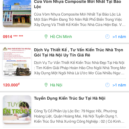
Cửa Vòm Nhựa Composite Mới Nhất Tại Bảo
Lộc
Cửa Vòm Nhựa Composite Mới Nhất Tại Bảo Lộc Là
Một Sản Phẩm Đang Trở Nên Rất Phổ Biến Trong Việc
Xây Dựng Và Thiết Kế Kiến Trúc Nhà Cửa Hiện Đại. Với
Thiết Kế Độc Đáo, Mẫu Cửa Nhựa Vòm Composite
Không Chỉ Tạo Điểm Nhấn Cho Ngôi Nhà Mà Còn Có
0914 *** ***
Hồ Chí Minh
>1 năm
Khả Năng...
Dịch Vụ Thiết Kế , Tư Vấn Kiến Trúc Nhà Trọn
Gói Tại Hà Nội Uy Tín Giá Rẻ
Dịch Vụ Tư Vấn Thiết Kế Kiến Trúc Nhà Đẹp Tại Hà Nội
: Tìm Kiếm Giải Pháp Hoàn Hảo Cho Ngôi Nhà Trong Mơ
Xây Dựng Một Ngôi Nhà Là Ước Mơ Của Nhiều Người.
Để Biến Ước Mơ Thành Hiện Thực, Bạn Cần Một Đơn
Vị Tư Vấn Thiết Kế Kiến Trúc Chuyên Nghiệp, Uy...
₫
120.000
Hà Nội
>1 năm
Tuyển Dụng Kiến Trúc Sư Tại Hà Nội
Công Ty Cổ Phần Uy Lộc Đc: 79 Ngọc Hồi, Phường
Hoàng Liệt, Quận Hoàng Mai, Hà Nội Tuyển Dụng 1.
Kiến Trúc Sư Nhà Xưởng Công Nghiệp : 02 ( Có Kinh
Nghiệm Về Thiết Kế Kiến Trúc Nhà Xưởng Công Nghiệp