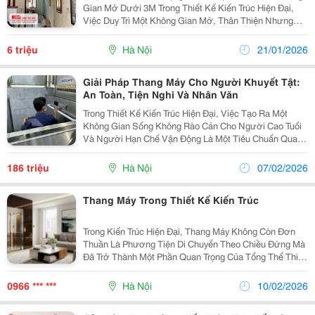
Gian Mở Dưới 3M Trong Thiết Kế Kiến Trúc Hiện Đại,
Việc Duy Trì Một Không Gian Mở, Thân Thiện Nhưng
Vẫn Đảm Bảo Sự Mát Mẻ Và Sạch Sẽ Bên Trong Là Một
Bài Toán Khó. Quạt Chắn Gió (Air Curtain) Chính...
6 triệu
Hà Nội
21/01/2026
Giải Pháp Thang Máy Cho Người Khuyết Tật:
An Toàn, Tiện Nghi Và Nhân Văn
Trong Thiết Kế Kiến Trúc Hiện Đại, Việc Tạo Ra Một
Không Gian Sống Không Rào Cản Cho Người Cao Tuổi
Và Người Hạn Chế Vận Động Là Một Tiêu Chuẩn Quan
Trọng. Thang Máy Cho Người Khuyết Tật Không Chỉ Là
Một Thiết Bị Di Chuyển, Mà Còn Là Giải Pháp Giúp...
186 triệu
Hà Nội
07/02/2026
Thang Máy Trong Thiết Kế Kiến Trúc
Trong Kiến Trúc Hiện Đại, Thang Máy Không Còn Đơn
Thuần Là Phương Tiện Di Chuyển Theo Chiều Đứng Mà
Đã Trở Thành Một Phần Quan Trọng Của Tổng Thể Thiết
Kế Công Trình . Từ Nhà Ở Dân Dụng, Biệt Thự Đến
Khách Sạn, Văn Phòng Hay Trung Tâm Thương Mại,...
0966 *** ***
Hà Nội
10/02/2026