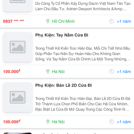
Do Công Ty Cổ Phần Xây Dựng Dacin Việt Nam Tân Tạo
Làm Chủ Đầu Tư, Adrien Desport Architects &Amp;
Bich Au (Ada) Là Đơn Vị Thiết Kế Kiến Trúc. Với Mong
Muốn Mang Lại Cuộc Sống Tiện Nghi Cho Cư...
0937 *** ***
Hồ Chí Minh
>1 năm
Phụ Kiện: Tay Nắm Cửa Đi
Trong Thiết Kế Kiến Trúc Hiện Đại, Mỗi Chi Tiết Nhỏ Đều
Góp Phần Tạo Nên Sự Hoàn Hảo Cho Không Gian
Sống, Và Tay Nắm Cửa Đi Chính Là Một Trong Những
Yếu Tố Quan Trọng, Kết Hợp Giữa Công Năng Và Thẩm
Mỹ. Không Chỉ Giúp Người Dùng Dễ Dàng Mở Đóng
₫
100.000
Hà Nội
>1 năm
Cửa,...
Phụ Kiện: Bản Lề 2D Cửa Đi
Trong Thiết Kế Kiến Trúc Hiện Đại, Bản Lề 2D Cửa Đi Đã
Trở Thành Lựa Chọn Phổ Biến Cho Các Hệ Cửa Nhôm,
Đặc Biệt Là Cửa Đi Mở Quay Trong Các Công Trình Nhà
Ở, Văn Phòng, Và Cửa Hàng. Với Thiết Kế Đơn Giản,
Chi Phí Hợp Lý Và Khả Năng Vận Hành Ổn Định,...
₫
100.000
Hà Nội
>1 năm