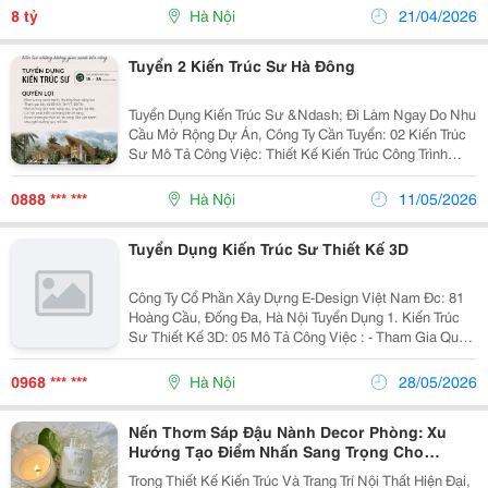
Group - Cảnh Quan: Groupgsa -...
8 tỷ
Hà Nội
21/04/2026
Tuyển 2 Kiến Trúc Sư Hà Đông
Tuyển Dụng Kiến Trúc Sư &Ndash; Đi Làm Ngay Do Nhu
Cầu Mở Rộng Dự Án, Công Ty Cần Tuyển: 02 Kiến Trúc
Sư Mô Tả Công Việc: Thiết Kế Kiến Trúc Công Trình
(Biệt Thự, Khu Nghỉ Dưỡng, Công Trình Dân
Dụng&Hellip;) Triển Khai Bản Vẽ Kỹ Thuật Thi...
0888 *** ***
Hà Nội
11/05/2026
Tuyển Dụng Kiến Trúc Sư Thiết Kế 3D
Công Ty Cổ Phần Xây Dựng E-Design Việt Nam Đc: 81
Hoàng Cầu, Đống Đa, Hà Nội Tuyển Dụng 1. Kiến Trúc
Sư Thiết Kế 3D: 05 Mô Tả Công Việc : - Tham Gia Quá
Trình Khảo Sát Hiện Trường, Tư Vấn Thiêt Kế Kiến Trúc,
Nội Thất &Ndash; Không Gian Phù Hợp Với...
0968 *** ***
Hà Nội
28/05/2026
Nến Thơm Sáp Đậu Nành Decor Phòng: Xu
Hướng Tạo Điểm Nhấn Sang Trọng Cho
Không Gian Sống
Trong Thiết Kế Kiến Trúc Và Trang Trí Nội Thất Hiện Đại,