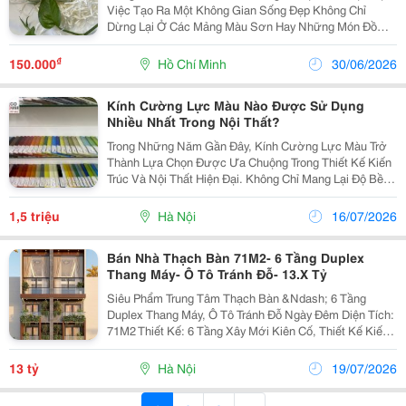
Việc Tạo Ra Một Không Gian Sống Đẹp Không Chỉ
Dừng Lại Ở Các Mảng Màu Sơn Hay Những Món Đồ
Nội Thất Đắt Tiền. Xu Hướng Hiện Nay Hướng Tới Việc
Khơi Gợi Cảm Xúc Và Sự Thư Thái Trọn Vẹn Cho Gia...
₫
150.000
Hồ Chí Minh
30/06/2026
Kính Cường Lực Màu Nào Được Sử Dụng
Nhiều Nhất Trong Nội Thất?
Trong Những Năm Gần Đây, Kính Cường Lực Màu Trở
Thành Lựa Chọn Được Ưa Chuộng Trong Thiết Kế Kiến
Trúc Và Nội Thất Hiện Đại. Không Chỉ Mang Lại Độ Bền
Vượt Trội, Kính Màu Cường Lực Còn Giúp Không Gian
Thêm Phần Sang Trọng, Tinh Tế Nhờ Bảng Màu Đa...
1,5 triệu
Hà Nội
16/07/2026
Bán Nhà Thạch Bàn 71M2- 6 Tầng Duplex
Thang Máy- Ô Tô Tránh Đỗ- 13.X Tỷ
Siêu Phẩm Trung Tâm Thạch Bàn &Ndash; 6 Tầng
Duplex Thang Máy, Ô Tô Tránh Đỗ Ngày Đêm Diện Tích:
71M2 Thiết Kế: 6 Tầng Xây Mới Kiên Cố, Thiết Kế Kiến
Trúc Duplex Thông Tầng Thời Thượng, Sang Trọng Và
Ngập Tràn Ánh Sáng. Trang Bị Thang Máy Nhập...
13 tỷ
Hà Nội
19/07/2026