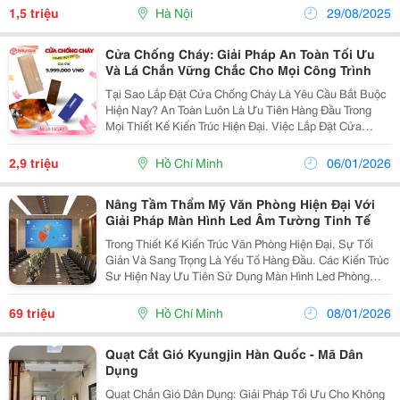
Cao Chính Là Mái Kính Giếng Trời . Nhờ Khả Năng
1,5 triệu
Hà Nội
29/08/2025
Lấy...
Cửa Chống Cháy: Giải Pháp An Toàn Tối Ưu
Và Lá Chắn Vững Chắc Cho Mọi Công Trình
Tại Sao Lắp Đặt Cửa Chống Cháy Là Yêu Cầu Bắt Buộc
Hiện Nay? An Toàn Luôn Là Ưu Tiên Hàng Đầu Trong
Mọi Thiết Kế Kiến Trúc Hiện Đại. Việc Lắp Đặt Cửa
Chống Cháy Không Chỉ Đơn Thuần Là Tuân Thủ Quy
Định Của Pháp Luật Mà Còn Là Giải Pháp Bảo Vệ Chủ...
2,9 triệu
Hồ Chí Minh
06/01/2026
Nâng Tầm Thẩm Mỹ Văn Phòng Hiện Đại Với
Giải Pháp Màn Hình Led Âm Tường Tinh Tế
Trong Thiết Kế Kiến Trúc Văn Phòng Hiện Đại, Sự Tối
Giản Và Sang Trọng Là Yếu Tố Hàng Đầu. Các Kiến Trúc
Sư Hiện Nay Ưu Tiên Sử Dụng Màn Hình Led Phòng
Họp Dạng Âm Tường Để Tạo Nên Một Bề Mặt Hiển Thị
Đồng Nhất, Thay Thế Cho Các Khung Tivi Thô Kệch...
69 triệu
Hồ Chí Minh
08/01/2026
Quạt Cắt Gió Kyungjin Hàn Quốc - Mã Dân
Dụng
Quạt Chắn Gió Dân Dụng: Giải Pháp Tối Ưu Cho Không