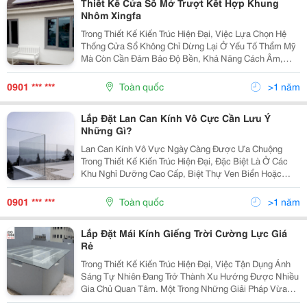
Thiết Kế Cửa Sổ Mở Trượt Kết Hợp Khung
Nhôm Xingfa
Trong Thiết Kế Kiến Trúc Hiện Đại, Việc Lựa Chọn Hệ
Thống Cửa Sổ Không Chỉ Dừng Lại Ở Yếu Tố Thẩm Mỹ
Mà Còn Cần Đảm Bảo Độ Bền, Khả Năng Cách Âm,
Cách Nhiệt Và Sự Thuận Tiện Khi Sử Dụng. Trong Số
Các Giải Pháp Đang Được Ưa Chuộng Hiện Nay, Cửa
0901 *** ***
Toàn quốc
>1 năm
Sổ Mở...
Lắp Đặt Lan Can Kính Vô Cực Cần Lưu Ý
Những Gì?
Lan Can Kính Vô Vực Ngày Càng Được Ưa Chuộng
Trong Thiết Kế Kiến Trúc Hiện Đại, Đặc Biệt Là Ở Các
Khu Nghỉ Dưỡng Cao Cấp, Biệt Thự Ven Biển Hoặc
Công Trình Hướng View Đẹp. Với Vẻ Đẹp Tối Giản, Tinh
Tế Và Khả Năng Tạo Cảm Giác Không Gian Mở Rộng
0901 *** ***
Toàn quốc
>1 năm
Tối...
Lắp Đặt Mái Kính Giếng Trời Cường Lực Giá
Rẻ
Trong Thiết Kế Kiến Trúc Hiện Đại, Việc Tận Dụng Ánh
Sáng Tự Nhiên Đang Trở Thành Xu Hướng Được Nhiều
Gia Chủ Quan Tâm. Một Trong Những Giải Pháp Vừa
Mang Tính Thẩm Mỹ, Vừa Mang Lại Hiệu Quả Sử Dụng