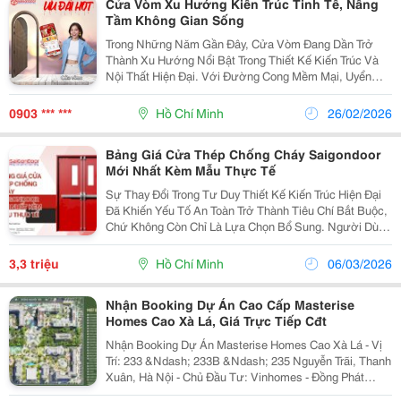
Cửa Vòm Xu Hướng Kiến Trúc Tinh Tế, Nâng
Tầm Không Gian Sống
Trong Những Năm Gần Đây, Cửa Vòm Đang Dần Trở
Thành Xu Hướng Nổi Bật Trong Thiết Kế Kiến Trúc Và
Nội Thất Hiện Đại. Với Đường Cong Mềm Mại, Uyển
Chuyển, Cửa Vòm Không Chỉ Mang Giá Trị Thẩm Mỹ
Cao Mà Còn Tạo Điểm Nhấn Sang Trọng, Khác Biệt Cho
0903 *** ***
Hồ Chí Minh
26/02/2026
Không...
Bảng Giá Cửa Thép Chống Cháy Saigondoor
Mới Nhất Kèm Mẫu Thực Tế
Sự Thay Đổi Trong Tư Duy Thiết Kế Kiến Trúc Hiện Đại
Đã Khiến Yếu Tố An Toàn Trở Thành Tiêu Chí Bắt Buộc,
Chứ Không Còn Chỉ Là Lựa Chọn Bổ Sung. Người Dùng
Ngày Nay Không Chỉ Quan Tâm Vẻ Đẹp Nội Thất Mà
Còn Chú Trọng Khả Năng Bảo Vệ Căn Nhà Trước Các...
3,3 triệu
Hồ Chí Minh
06/03/2026
Nhận Booking Dự Án Cao Cấp Masterise
Homes Cao Xà Lá, Giá Trực Tiếp Cđt
Nhận Booking Dự Án Masterise Homes Cao Xà Lá - Vị
Trí: 233 &Ndash; 233B &Ndash; 235 Nguyễn Trãi, Thanh
Xuân, Hà Nội - Chủ Đầu Tư: Vinhomes - Đồng Phát
Triển: Masterise Homes - Thiết Kế Kiến Trúc: P&Amp;T