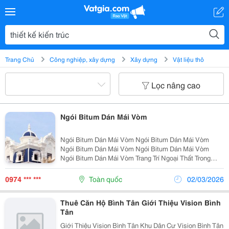
Trang Chủ
Công nghiệp, xây dựng
Xây dựng
Vật liệu thô
Lọc nâng cao
Ngói Bitum Dán Mái Vòm
Ngói Bitum Dán Mái Vòm Ngói Bitum Dán Mái Vòm
Ngói Bitum Dán Mái Vòm Ngói Bitum Dán Mái Vòm
Ngói Bitum Dán Mái Vòm Trang Trí Ngoại Thất Trong
Thiết Kế Kiến Trúc Không Chỉ Còn Quanh Quẩn Ở
Những Viên Ngói Cứng Nhắc Và Thô Kệch Nữa Hay L
0974 *** ***
Toàn quốc
02/03/2026
Thuê Căn Hộ Bình Tân Giới Thiệu Vision Bình
Tân
Giới Thiệu Vision Bình Tân Khu Dân Cư Vision Bình Tân