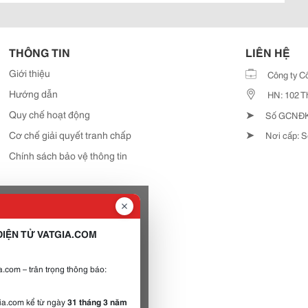
THÔNG TIN
LIÊN HỆ
Giới thiệu
Công ty C
Hướng dẫn
HN: 102 T
➤
Quy chế hoạt động
Số GCNĐKD
➤
Cơ chế giải quyết tranh chấp
Nơi cấp: S
Chính sách bảo vệ thông tin
IỆN TỬ VATGIA.COM
.com – trân trọng thông báo:
gia.com kể từ ngày
31 tháng 3 năm