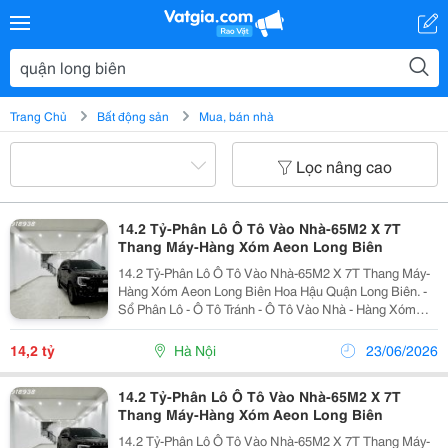
Trang Chủ
Bất động sản
Mua, bán nhà
Lọc nâng cao
14.2 Tỷ-Phân Lô Ô Tô Vào Nhà-65M2 X 7T
Thang Máy-Hàng Xóm Aeon Long Biên
14.2 Tỷ-Phân Lô Ô Tô Vào Nhà-65M2 X 7T Thang Máy-
Hàng Xóm Aeon Long Biên Hoa Hậu Quận Long Biên. -
Sổ Phân Lô - Ô Tô Tránh - Ô Tô Vào Nhà - Hàng Xóm
Aeon Long Biên, The Garden Long Biên. - 7 Tầng Thang
Máy, Nội Thất Xịn Sò. Thiết Kế Cụ Thể Như...
14,2 tỷ
Hà Nội
23/06/2026
14.2 Tỷ-Phân Lô Ô Tô Vào Nhà-65M2 X 7T
Thang Máy-Hàng Xóm Aeon Long Biên
14.2 Tỷ-Phân Lô Ô Tô Vào Nhà-65M2 X 7T Thang Máy-