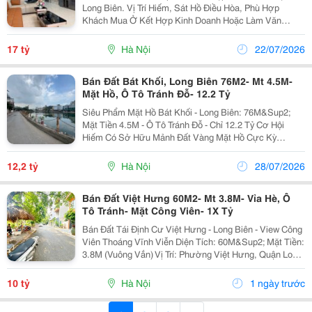
Long Biên. Vị Trí Hiếm, Sát Hồ Điều Hòa, Phù Hợp
Khách Mua Ở Kết Hợp Kinh Doanh Hoặc Làm Văn
Phòng Công Ty: Diện Tích: 90 M&Sup2; Mặt Tiền: 5 M
Số Tầng: 5 Tầng Thang Máy Nhập Khẩu. Hiện Trạng...
17 tỷ
Hà Nội
22/07/2026
Bán Đất Bát Khối, Long Biên 76M2- Mt 4.5M-
Mặt Hồ, Ô Tô Tránh Đỗ- 12.2 Tỷ
Siêu Phẩm Mặt Hồ Bát Khối - Long Biên: 76M&Sup2;
Mặt Tiền 4.5M - Ô Tô Tránh Đỗ - Chỉ 12.2 Tỷ Cơ Hội
Hiếm Có Sở Hữu Mảnh Đất Vàng Mặt Hồ Cực Kỳ
Thoáng Mát, Phong Thủy Đắc Địa Tại Đường Bát Khối,
Quận Long Biên. Thông Tin Chi Tiết: Diện Tích:...
12,2 tỷ
Hà Nội
28/07/2026
Bán Đất Việt Hưng 60M2- Mt 3.8M- Vỉa Hè, Ô
Tô Tránh- Mặt Công Viên- 1X Tỷ
Bán Đất Tái Định Cư Việt Hưng - Long Biên - View Công
Viên Thoáng Vĩnh Viễn Diện Tích: 60M&Sup2; Mặt Tiền:
3.8M (Vuông Vắn) Vị Trí: Phường Việt Hưng, Quận Long
Biên - Khu Vực Hạ Tầng Đồng Bộ, Giao Thông Kết Nối
Hoàn Hảo. Vị Trí &Amp; Tiện Ích...
10 tỷ
Hà Nội
1 ngày trước