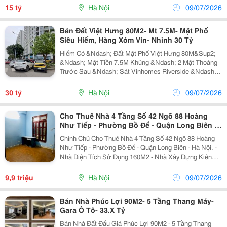
Phường Việt Hưng, Quận Long Biên. Vị Trí Đắc Địa, Hội
15 tỷ
Hà Nội
09/07/2026
Tụ...
Bán Đất Việt Hưng 80M2- Mt 7.5M- Mặt Phố
Siêu Hiếm, Hàng Xóm Vin- Nhỉnh 30 Tỷ
Hiếm Có &Ndash; Đất Mặt Phố Việt Hưng 80M&Sup2;
&Ndash; Mặt Tiền 7.5M Khủng &Ndash; 2 Mặt Thoáng
Trước Sau &Ndash; Sát Vinhomes Riverside &Ndash;
Giá Nhỉnh 30 Tỷ Cơ Hội Độc Quyền Sở Hữu Mảnh Đất
Vàng Mặt Phố Tại Phường Việt Hưng, Quận Long Biên.
30 tỷ
Hà Nội
09/07/2026
Vị...
Cho Thuê Nhà 4 Tầng Số 42 Ngõ 88 Hoàng
Như Tiếp - Phường Bồ Để - Quận Long Biên -
Hà Nội
Chính Chủ Cho Thuê Nhà 4 Tầng Số 42 Ngõ 88 Hoàng
Như Tiếp - Phường Bồ Để - Quận Long Biên - Hà Nội. -
Nhà Diện Tích Sử Dụng 160M2 - Nhà Xây Dựng Kiên
Cố, Chắc Chắn 4 Tầng. + Tầng 1: Phòng Khách + Bếp, 1
Vệ Sinh. + Tầng 2 + 3: Mỗi Tầng 2 Phòng...
9,9 triệu
Hà Nội
09/07/2026
Bán Nhà Phúc Lợi 90M2- 5 Tầng Thang Máy-
Gara Ô Tô- 33.X Tỷ
Bán Nhà Đất Đấu Giá Phúc Lợi 90M2 - 5 Tầng Thang