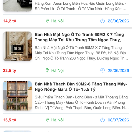
Hàng Xóm Aeon Long Biên Hoa Hậu Quận Long Biên. -
Sổ Phân Lô - Ô Tô Tránh - Ô Tô Vào Nhà - Hàng Xóm
Aeon Long Biên, The Garden Long Biên. - 7 Tầng Thang
Máy, Nội Thất Xịn Sò. Thiết Kế Cụ Thể Như...
14,2 tỷ
Hà Nội
23/06/2026
Bán Nhà Mặt Ngõ Ô Tô Tránh 60M2 X 7 Tầng
Thang Máy Tại Khu Trung Tâm Ngọc Thuỵ, Bồ
Đề, Hà Nội
Bán Nhà Mặt Ngõ Ô Tô Tránh 60M2 X 7 Tầng Thang
Máy Tại Khu Trung Tâm Ngọc Thuỵ, Bồ Đề, Hà Nội Địa
Chỉ: Ngõ Ô Tô Tránh 268 Ngọc Thuỵ, Đường Ngọc Thụy,
Phường Bồ Đề, Quận Long Biên, Hà Nội Diện Tích: Gần
60M&Sup2;/ 1 Sàn (Tổng Dtsd: 400M&Sup2; Sàn)....
22,5 tỷ
Hà Nội
28/06/2026
Bán Nhà Thạch Bàn 90M2-6 Tầng Thang Máy-
Ngõ Nông- Gara Ô Tô- 15.5 Tỷ
Siêu Phẩm Thạch Bàn - Long Biên - 3 Mặt Thoáng Đẳng
Cấp - Thang Máy - Gara Ô Tô - Kinh Doanh Văn Phòng
Đỉnh - Vị Trí Vàng: Phố Thạch Bàn, Quận Long Biên. Ngõ
Nông, Thông Thoáng, Ô Tô Dừng Đỗ Ngày Đêm Trước
Cửa Hoặc Vào Nhà Thoải Mái. Giao Thông Kết...
15,5 tỷ
Hà Nội
08/07/2026