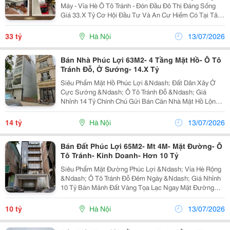
Máy - Vỉa Hè Ô Tô Tránh - Đón Đầu Đô Thị Đáng Sống
Giá 33.X Tỷ Cơ Hội Đầu Tư Và An Cư Hiếm Có Tại Tâm
Điểm Phát Triển Sôi Động Bậc Nhất Phường Phúc Lợi,
Quận Long Biên. Căn Nhà Sở Hữu Vị Trí Vàng...
33 tỷ
Hà Nội
13/07/2026
Bán Nhà Phúc Lợi 63M2- 4 Tầng Mặt Hồ- Ô Tô
Tránh Đỗ, Ở Sướng- 14.X Tỷ
Siêu Phẩm Mặt Hồ Phúc Lợi &Ndash; Đất Dân Xây Ở
Cực Sướng &Ndash; Ô Tô Tránh Đỗ &Ndash; Giá
Nhỉnh 14 Tỷ Chính Chủ Gửi Bán Căn Nhà Mặt Hồ Lộng
Gió, Vị Trí Độc Bản, Hiếm Nhà Bán Tại Khu Vực
Phường Phúc Lợi, Quận Long Biên. Thông Tin: Diện
14 tỷ
Hà Nội
13/07/2026
Tích...
Bán Đất Phúc Lợi 65M2- Mt 4M- Mặt Đường- Ô
Tô Tránh- Kinh Doanh- Hơn 10 Tỷ
Siêu Phẩm Mặt Đường Phúc Lợi &Ndash; Vỉa Hè Rộng
&Ndash; Ô Tô Tránh Đỗ Đêm Ngày &Ndash; Giá Nhỉnh
10 Tỷ Bán Mảnh Đất Vàng Tọa Lạc Ngay Mặt Đường
Chính Phường Phúc Lợi, Quận Long Biên. Vị Trí Đắc
Địa, Kinh Doanh Sầm Uất Mọi Mặt Hàng. Thông Tin:...
10 tỷ
Hà Nội
13/07/2026