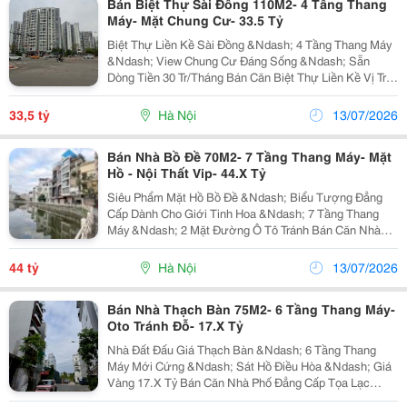
Bán Biệt Thự Sài Đồng 110M2- 4 Tầng Thang
Máy- Mặt Chung Cư- 33.5 Tỷ
Biệt Thự Liền Kề Sài Đồng &Ndash; 4 Tầng Thang Máy
&Ndash; View Chung Cư Đáng Sống &Ndash; Sẵn
Dòng Tiền 30 Tr/Tháng Bán Căn Biệt Thự Liền Kề Vị Trí
Cực Đẹp, Hạ Tầng Đồng Bộ Tại Trung Tâm Khu Đô Thị
Sài Đồng, Quận Long Biên. Thông Tin: Diện Tích...
33,5 tỷ
Hà Nội
13/07/2026
Bán Nhà Bồ Đề 70M2- 7 Tầng Thang Máy- Mặt
Hồ - Nội Thất Vip- 44.X Tỷ
Siêu Phẩm Mặt Hồ Bồ Đề &Ndash; Biểu Tượng Đẳng
Cấp Dành Cho Giới Tinh Hoa &Ndash; 7 Tầng Thang
Máy &Ndash; 2 Mặt Đường Ô Tô Tránh Bán Căn Nhà
Siêu Vip Tọa Lạc Tại Vị Trí Độc Bản Mặt Hồ Bồ Đề,
Quận Long Biên. Không Gian Sống Thượng Lưu, Biệt
44 tỷ
Hà Nội
13/07/2026
Lập Và...
Bán Nhà Thạch Bàn 75M2- 6 Tầng Thang Máy-
Oto Tránh Đỗ- 17.X Tỷ
Nhà Đất Đấu Giá Thạch Bàn &Ndash; 6 Tầng Thang
Máy Mới Cứng &Ndash; Sát Hồ Điều Hòa &Ndash; Giá
Vàng 17.X Tỷ Bán Căn Nhà Phố Đẳng Cấp Tọa Lạc
Trong Khu Đất Đấu Giá Đồng Bộ, Hạ Tầng Hiện Đại Tại