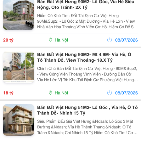
Bán Đất Việt Hưng 90M2- Lô Góc, Vỉa Hè Siêu
Rộng, Oto Tránh- 2X Tỷ
Hiếm Có Khó Tìm: Đất Tái Định Cư Việt Hưng
90M&Sup2; - Lô Góc 2 Mặt Đường - Vỉa Hè Lớn - View
Nhà Văn Hóa Thoáng Vĩnh Viễn Cơ Hội Hiếm Có Để Sở
Hữu Mảnh Đất Tái Định Cư Có Vị Trí Đắc Địa Bậc Nhất
Trung Tâm Quận Long Biên, Đáp Ứng Trọn Vẹn Các
20 tỷ
Hà Nội
08/07/2026
Tiêu...
Bán Đất Việt Hưng 90M2- Mt 4.9M- Vỉa Hè, Ô
Tô Tránh Đỗ, View Thoáng- 18.X Tỷ
Chính Chủ Bán Đất Tái Định Cư Việt Hưng - 90M&Sup2;
- View Công Viên Thoáng Vĩnh Viễn - Đường Bàn Cờ
Vỉa Hè Lớn Vị Trí: Khu Tái Định Cư Phường Việt Hưng,
Quận Long Biên. Hạ Tầng Đồng Bộ, Dân Trí Cao, An
Sinh Đỉnh. Thông Số: Diện Tích 90M&Sup2;,...
18 tỷ
Hà Nội
08/07/2026
Bán Đất Việt Hưng 51M2- Lô Góc , Vỉa Hè, Ô Tô
Tránh Đỗ- Nhỉnh 15 Tỷ
Siêu Phẩm Đấu Giá Việt Hưng &Ndash; Lô Góc 3 Mặt
Đường &Ndash; Vỉa Hè Thênh Thang &Ndash; Ô Tô
Tránh &Ndash; Chỉ Nhỉnh 15 Tỷ Hiếm Có Khó Tìm! Cơ
Hội Sở Hữu Mảnh Đất Đấu Giá Có Tọa Độ Vàng Tại