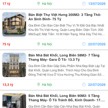
Phường Thạch Bàn, Quận Long Biên. Thông Tin: Diện...
17 tỷ
Hà Nội
13/07/2026
Bán Biệt Thự Việt Hưng 200M2- 3 Tầng Thô-
An Sinh Đỉnh- 75 Tỷ
Gia Đình Cần Bán Căn Biệt Thự Vị Trí Đắt Giá Bậc Nhất
Khu Đô Thị Việt Hưng, Quận Long Biên: Diện Tích: 200
M&Sup2; Mặt Tiền: 10 M Hiện Trạng: Nhà Xây Thô Hoàn
Thiện Mặt Ngoài, Kết Cấu Chắc Chắn. Chủ Mới Về Tự
Do Hoàn Thiện Công Năng Và Nội Thất...
75 tỷ
Hà Nội
22/07/2026
Bán Nhà Bát Khối, Long Biên 58M2- 7 Tầng
Thang Máy- Gara Ô Tô- 13.3 Tỷ
Gia Đình Cần Bán Gấp Siêu Phẩm Nhà Đẹp Biệt Lập Tại
Bát Khối, Quận Long Biên. Thích Hợp Cho Gia Đình
Đông Thế Hệ Vừa Ở Vừa Hưởng Thụ Không Gian Sống
Trong Lành: Diện Tích: 58 M&Sup2; Số Tầng: 7 Tầng
Thang Máy Hiện Đại Vị Trí: Cách Mặt Phố Bát...
13,3 tỷ
Hà Nội
22/07/2026
Bán Nhà Bát Khối, Long Biên 90M2- 5 Tầng
Thang Máy- Ô Tô Tránh Đỗ, Kinh Doanh- 17.X
Tỷ.
Gia Đình Cần Bán Gấp Căn Nhà Đẹp Bát Khối, Quận