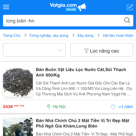
Trang Chủ
Công nghiệp, xây dựng
Xây dựng
Vật liệu hoàn thiện
Lọc nâng cao
Bán Buôn Vật Liệu Lọc Nước Cát,Sỏi Thạch
Anh 900/Kg
Cát Sỏi Thạch Anh Lọc Nước Giá Gốc Cho Các Đại Lý
Và Công Trình Lớn 900 -1.100/M3 Vui Lòng Liên Hệ : Cty
Cp Thương Mại Dịch Vụ Xnk Phương Nam Vpgd Hà Nội
: 60 Ngõ 264 Đường Ngọc Thụy - Phường Ngọc Thụy -
Quận Long Biên - Hn 090 997 8088...
0438 *** ***
Hà Nội
>1 năm
Bán Nhà Chính Chủ 2 Mặt Tiền Vị Trí Đẹp Mặt
Phố Ngô Gia Khảm,Long Biên
Bán Nhà Chính Chủ 2 Mặt Tiền- Vị Trí Đẹp - Mặt Phố Ngô