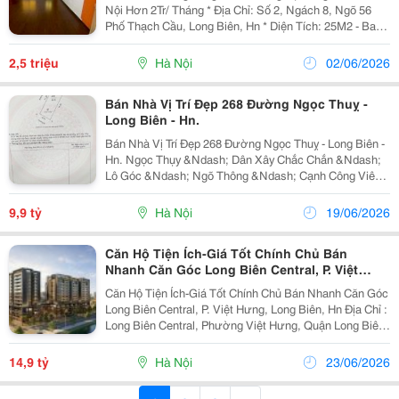
Nội Hơn 2Tr/ Tháng * Địa Chỉ: Số 2, Ngách 8, Ngõ 56
Phố Thạch Cầu, Long Biên, Hn * Diện Tích: 25M2 - Ban
Công 6M2 - Nhà Không Chung Chủ, Chìa Khóa Riêng -
Giờ Giấc Tự Do - Nhà Vệ Sinh Riêng 3M3...
2,5 triệu
Hà Nội
02/06/2026
Bán Nhà Vị Trí Đẹp 268 Đường Ngọc Thuỵ -
Long Biên - Hn.
Bán Nhà Vị Trí Đẹp 268 Đường Ngọc Thuỵ - Long Biên -
Hn. Ngọc Thụy &Ndash; Dân Xây Chắc Chắn &Ndash;
Lô Góc &Ndash; Ngõ Thông &Ndash; Cạnh Công Viên
&Ndash; Bay Nhanh Vị Trí Cực Đẹp Trung Tâm Ngọc
Thụy, Ngay Cạnh Công Viên, Không Gian Sống
9,9 tỷ
Hà Nội
19/06/2026
Thoáng...
Căn Hộ Tiện Ích-Giá Tốt Chính Chủ Bán
Nhanh Căn Góc Long Biên Central, P. Việt
Hưng, Long Biên, Hn
Căn Hộ Tiện Ích-Giá Tốt Chính Chủ Bán Nhanh Căn Góc
Long Biên Central, P. Việt Hưng, Long Biên, Hn Địa Chỉ :
Long Biên Central, Phường Việt Hưng, Quận Long Biên,
Hà Nội (Phường Phúc Lợi, Hà Nội Mới) Diện Tích:
103M2 Giá Bán: Thỏa Thuận - Kết Cấu...
14,9 tỷ
Hà Nội
23/06/2026