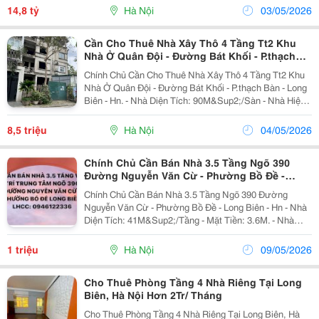
Nhà. Rất Nhiều Tiện Ích Xung Quanh Nhà. Gần Cv...
14,8 tỷ
Hà Nội
03/05/2026
Cần Cho Thuê Nhà Xây Thô 4 Tầng Tt2 Khu
Nhà Ở Quân Đội - Đường Bát Khối - P.thạch
Bàn
Chính Chủ Cần Cho Thuê Nhà Xây Thô 4 Tầng Tt2 Khu
Nhà Ở Quân Đội - Đường Bát Khối - P.thạch Bàn - Long
Biên - Hn. - Nhà Diện Tích: 90M&Sup2;/Sàn - Nhà Hiện
Tại Xây Thô 4 Tầng, Thiết Kế Dạng Biệt Thự Liền Kề
(Khách Thuê Có Thể Về Setup Hoàn Thiện...
8,5 triệu
Hà Nội
04/05/2026
Chính Chủ Cần Bán Nhà 3.5 Tầng Ngõ 390
Đường Nguyễn Văn Cừ - Phường Bồ Đề -
Long Biên
Chính Chủ Cần Bán Nhà 3.5 Tầng Ngõ 390 Đường
Nguyễn Văn Cừ - Phường Bồ Đề - Long Biên - Hn - Nhà
Diện Tích: 41M&Sup2;/Tầng - Mặt Tiền: 3.6M. - Nhà
Xây Dựng Kiên Cố, Chắc Chắn 3.5 Tầng Hiện Đang Cho
Thuê Thu Nhập Ổn Định. - Khu Dân Cư Cao Cấp, Mật...
1 triệu
Hà Nội
09/05/2026
Cho Thuê Phòng Tầng 4 Nhà Riêng Tại Long
Biên, Hà Nội Hơn 2Tr/ Tháng
Cho Thuê Phòng Tầng 4 Nhà Riêng Tại Long Biên, Hà