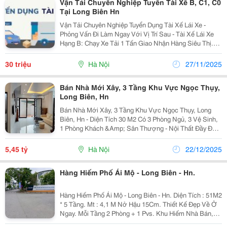
Vận Tải Chuyên Nghiệp Tuyển Tài Xế B, C1, C0
Tại Long Biên Hn
Vận Tải Chuyên Nghiệp Tuyển Dụng Tài Xế Lái Xe -
Phỏng Vấn Đi Làm Ngay Với Vị Trí Sau - Tài Xế Lái Xe
Hạng B: Chạy Xe Tải 1 Tấn Giao Nhận Hàng Siêu Thị.
Thu Nhập 14&Ndash; 18 Triệu/Tháng - Tài Xế Lái Xe
Hạng C1: Chạy Xe Tải 1.9 Tấn Đến 3.5 Tấn...
30 triệu
Hà Nội
27/11/2025
Bán Nhà Mới Xây, 3 Tầng Khu Vực Ngọc Thụy,
Long Biên, Hn
Bán Nhà Mới Xây, 3 Tầng Khu Vực Ngọc Thụy, Long
Biên, Hn - Diện Tích 30 M2 Có 3 Phòng Ngủ, 3 Vệ Sinh,
1 Phòng Khách &Amp; Sân Thượng - Nội Thất Đầy Đủ
Gồm 4 Điều Hoà, Sofa, Bàn Ghế Ăn, Tivi, Tủ Lạnh, Bếp,
Máy Giặt, Máy Sấy, Bình Nóng Lạnh, Tủ...
5,45 tỷ
Hà Nội
22/12/2025
Hàng Hiếm Phố Ái Mộ - Long Biên - Hn.
Hàng Hiếm Phố Ái Mộ - Long Biên - Hn. Diện Tích : 51M2
* 5 Tầng. Mt : 4,1 M Nở Hậu 15Cm. Thiết Kế Đẹp Về Ở
Ngay. Mỗi Tầng 2 Phòng + 1 Pvs. Khu Hiếm Nhà Bán,
Đường 3 M Thông Tứ Tung. Bãi Gửi Ô Tô 24H Cạnh