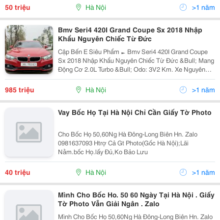
50 triệu
Hà Nội
>1 năm
Bmv Seri4 420I Grand Coupe Sx 2018 Nhập
Khẩu Nguyên Chiếc Từ Đức
Cập Bến E Siêu Phẩm ► Bmv Seri4 420I Grand Coupe
Sx 2018 Nhập Khẩu Nguyên Chiếc Từ Đức &Bull; Mang
Động Cơ 2.0L Turbo &Bull; Odo: 3V2 Km. Xe Nguyên
Bản Ko Lỗi Nhỏ ✅Bao Check Mọi Mặt Trận &Harr; Giá :
985Tr Xem Xe Trực Tiếp Tại: Long Biên Hn Hotline:...
985 triệu
Hà Nội
>1 năm
Vay Bốc Họ Tại Hà Nội Chỉ Cần Giấy Tờ Photo
Cho Bốc Họ 50,60Ng Hà Đông-Long Biên Hn. Zalo
0981637093 Htrợ Cả Gt Photo(Gốc Hà Nội);Lãi
Nằm.bốc Họ.lấy Đủ,Ko Bảo Lưu
40 triệu
Hà Nội
>1 năm
Mình Cho Bốc Ho. 50 60 Ngày Tại Hà Nội . Giấy
Tờ Photo Vẫn Giải Ngân . Zalo
Mình Cho Bốc Họ 50,60Ng Hà Đông-Long Biên Hn. Zalo