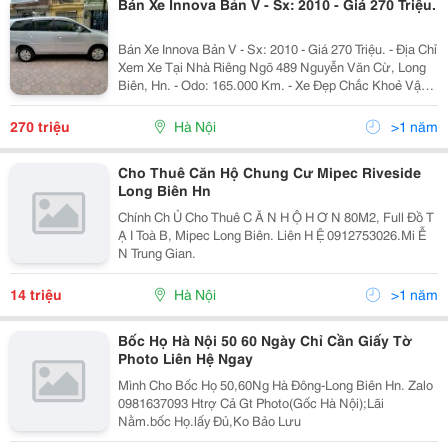
Bán Xe Innova Bản V - Sx: 2010 - Giá 270 Triệu.
Bán Xe Innova Bản V - Sx: 2010 - Giá 270 Triệu. - Địa Chỉ
Xem Xe Tại Nhà Riêng Ngõ 489 Nguyễn Văn Cừ, Long
Biên, Hn. - Odo: 165.000 Km. - Xe Đẹp Chắc Khoẻ Vận
Hành Êm Ái , Cam Kết Không Đâm Đụng ,Ko Ngập
Nước, Full Lịch Sử Bảo Dưỡng Định Kỳ Chính...
270 triệu
Hà Nội
>1 năm
Cho Thuê Căn Hộ Chung Cư Mipec Riveside
Long Biên Hn
Chính Ch Ủ Cho Thuê C Ă N H Ộ H Ơ N 80M2, Full Đồ T
Ạ I Toà B, Mipec Long Biên. Liên H Ệ 0912753026.Mi Ễ
N Trung Gian.
14 triệu
Hà Nội
>1 năm
Bốc Họ Hà Nội 50 60 Ngày Chỉ Cần Giấy Tờ
Photo Liên Hệ Ngay
Mình Cho Bốc Họ 50,60Ng Hà Đông-Long Biên Hn. Zalo
0981637093 Htrợ Cả Gt Photo(Gốc Hà Nội);Lãi
Nằm.bốc Họ.lấy Đủ,Ko Bảo Lưu