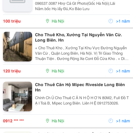
096537.0087 Htrợ Cả Gt Photo(Gốc Hà Nội);Lãi
Nằm.bốc Họ.lấy Đủ,Ko Bảo Lưu
100 triệu
Hà Nội
>1 năm
Cho Thuê Kho, Xưởng Tại Nguyễn Văn Cừ.
Long Biên. Hn
+ Cho Thuê Kho , Xưởng Tại Khu Vực Đường Nguyễn
Văn Cừ , Quận Long Biên, Hà Nội. Vị Trí Giao Thông
Thuận Tiện . Đường Rộng Xe Cont Đỗ Cửa Kho . + Diện
Tích Kho , Xưởng 1200M . Kết Cấu Khung Thép Cao 7M
Tường Xây, Điện 3Fa, Nước Sạch Đầy Đủ. Phù Hợp...
120 triệu
Hà Nội
>1 năm
Cho Thuê Căn Hộ Mipec Riveside Long Biên
Hn
Chính Ch Ủ Cho Thuê C Ă N H Ộ H Ơ N 80M2, Full Đồ T
Ạ I Toà B, Mipec Long Biên. Liên H Ệ 0912753026.
0912 *** ***
Hà Nội
>1 năm