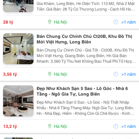
Gia Khảm, Long Biên, Hn Diện Tích: 113 M2, Nhà 2 Mặt
Tiền. Giá Bán: 28 Tỷ Có Thương Lượng - Cách Hồ Hoàn
Kiếm 3,5Km. - Vị Trí Trung Tâm Quận, Cạnh Bến Xe,
Công Viên, Chợ, Tttm, Trường Học....
28 tỷ
Hà Nội
>1 năm
Bán Chung Cư Chính Chủ Ct20B, Khu Đô Thị
Mới Việt Hưng, Long Biên
Bán Chung Cư Chính Chủ - Giá Tốt - Ct20B, Khu Đô Thị
Mới Việt Hưng, Giang Biên, Long Biên, Hn Giá Bán
Nhanh: 3.560 Tỷ Thu Nét Không Bao Thuế Phí Tổ Hợp
Nằm Ở Vị Trí Siêu Đẹp. - 500M Sang Vincom Long Biên
- 300M Chi Cục Thuế Long Biên - 400M...
3,56 tỷ
Hà Nội
>1 năm
Đẹp Như Khách Sạn 5 Sao - Lô Góc - Nhà 6
Tầng - Ngô Gia Tự, Long Biên
Đẹp Như Khách Sạn 5 Sao - Lô Góc - Nội Thất Nhập
Khẩu - Nhà 6 Tầng Thang Máy- Ngô Gia Tự, Long Biên,
Hn - Nhà Đẹp, Hiếm - Không Còn Gì Chê Được - Kinh
Doanh Bất Chấp, Ngõ Thông Tứ Tung. - 6 Tầng, Thang
Máy. Dt 48M, Tổng 4 Phòng Ngủ, 1 Phòng...
13,2 tỷ
Hà Nội
>1 năm