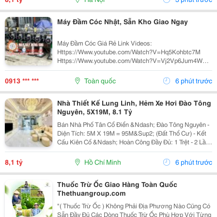
Máy Đầm Cóc Nhật, Sẵn Kho Giao Ngay
Máy Đầm Cóc Giá Rẻ Link Videos:
Https://Www.youtube.com/Watch?V=Hq5Kohbtc7M
Https://Www.youtube.com/Watch?V=Vj2Vp6Jum4W
Máy Đầm Cóc Mikasa Mt55L &Ndash; Giới Thiệu Và
Phân Phối Máy Đầm Cóc Mt55L Chạy Xăng Có Khả
0913 *** ***
Toàn quốc
6 phút trước
Năng Đầm Và Nén Chặt Các Loại...
Nhà Thiết Kế Lung Linh, Hẻm Xe Hơi Đào Tông
Nguyên, 5X19M, 8.1 Tỷ
Bán Nhà Phố Tân Cổ Điển &Ndash; Đào Tông Nguyên -
Diện Tích: 5M X 19M = 95M&Sup2; (Đất Thổ Cư) - Kết
Cấu Kiên Cố &Ndash; Hoàn Công Đầy Đủ: 1 Trệt - 2 Lầu
- 3 Phòng Ngủ - 1 Phòng Thờ - 5 Wv -Tặng Full Nội Thất
Cao Cấp: 6 Máy Lạnh, Tivi - Nội Thất...
8,1 tỷ
Hồ Chí Minh
6 phút trước
Thuốc Trừ Ốc Giao Hàng Toàn Quốc
Thethuangroup.com
"( Thuốc Trừ Ốc ) Không Phải Địa Phương Nào Cũng Có
Sẵn Đầy Đủ Các Dòng Thuốc Trừ Ốc Phù Hợp Với Từng