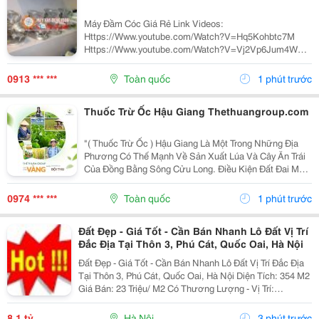
Máy Đầm Cóc Giá Rẻ Link Videos:
Https://Www.youtube.com/Watch?V=Hq5Kohbtc7M
Https://Www.youtube.com/Watch?V=Vj2Vp6Jum4W
Máy Đầm Cóc Mikasa Mt55L &Ndash; Giới Thiệu Và
Phân Phối Máy Đầm Cóc Mt55L Chạy Xăng Có Khả
0913 *** ***
Toàn quốc
1 phút trước
Năng Đầm Và Nén Chặt Các Loại...
Thuốc Trừ Ốc Hậu Giang Thethuangroup.com
"( Thuốc Trừ Ốc ) Hậu Giang Là Một Trong Những Địa
Phương Có Thế Mạnh Về Sản Xuất Lúa Và Cây Ăn Trái
Của Đồng Bằng Sông Cửu Long. Điều Kiện Đất Đai Màu
Mỡ Cùng Hệ Thống Kênh Rạch Dày Đặc Tạo Nhiều
Thuận Lợi Cho Canh Tác, Nhưng Cũng Là Môi Trường
0974 *** ***
Toàn quốc
1 phút trước
Để...
Đất Đẹp - Giá Tốt - Cần Bán Nhanh Lô Đất Vị Trí
Đắc Địa Tại Thôn 3, Phú Cát, Quốc Oai, Hà Nội
Đất Đẹp - Giá Tốt - Cần Bán Nhanh Lô Đất Vị Trí Đắc Địa
Tại Thôn 3, Phú Cát, Quốc Oai, Hà Nội Diện Tích: 354 M2
Giá Bán: 23 Triệu/ M2 Có Thương Lượng - Vị Trí:
Https://Www.google.com/Maps?
Q=20.9622508,105.5633059&Amp;Entry=Gps&Amp;Lucs=,
8,1 tỷ
Hà Nội
3 phút trước