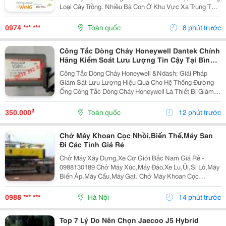
Loại Cây Trồng. Nhiều Bà Con Ở Khu Vực Xa Trung Tâm
Hoặc Các Cửa Hàng Vật Tư Nông Nghiệp Thường Mất
Khá Nhiều Thời Gian Để Tìm Nguồn Hàng Đúng Nhu...
0974 *** ***
Toàn quốc
8 phút trước
Công Tắc Dòng Chảy Honeywell Dantek Chính
Hãng Kiểm Soát Lưu Lượng Tin Cậy Tại Bình
Định
Công Tắc Dòng Chảy Honeywell &Ndash; Giải Pháp
Giám Sát Lưu Lượng Hiệu Quả Cho Hệ Thống Đường
Ống Công Tắc Dòng Chảy Honeywell Là Thiết Bị Giám
Sát Lưu Lượng Được Sử Dụng Rộng Rãi Trong Các Hệ
Thống Hvac, Phòng Cháy Chữa Cháy (Pccc), Cấp
₫
350.000
Toàn quốc
12 phút trước
Thoát...
Chở Máy Khoan Cọc Nhồi,Biến Thế,Máy San
Đi Các Tỉnh Giá Rẻ
Chở Máy Xây Dựng,Xe Cơ Giới Bắc Nam Giá Rẻ -
0988130189 Chở Máy Xúc,Máy Đào,Xe Lu,Ủi,Si Lô,Máy
Biến Áp,Máy Cẩu,Máy Gạt. Chở Máy Khoan Cọc
Nhồi,Biến Thế,Máy San,Bồn,Lu,Hàng Quá Khổ. Nhận
Ghép Hàng Hóa,Máy Công Trình Đi Các Tỉnh Bắc Nam
0988 *** ***
Hà Nội
14 phút trước
Giá Rẻ ...
Top 7 Lý Do Nên Chọn Jaecoo J5 Hybrid