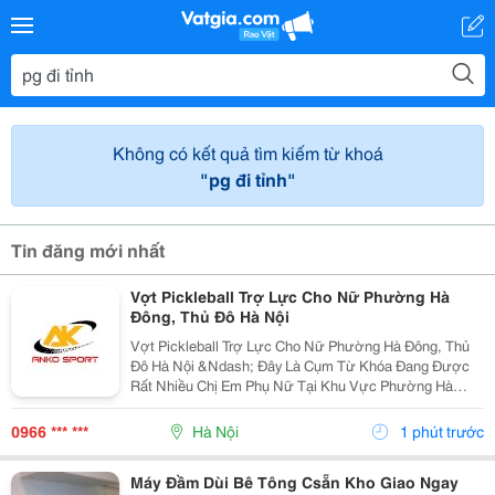
Không có kết quả tìm kiếm từ khoá
"pg đi tỉnh"
Tin đăng mới nhất
Vợt Pickleball Trợ Lực Cho Nữ Phường Hà
Đông, Thủ Đô Hà Nội
Vợt Pickleball Trợ Lực Cho Nữ Phường Hà Đông, Thủ
Đô Hà Nội &Ndash; Đây Là Cụm Từ Khóa Đang Được
Rất Nhiều Chị Em Phụ Nữ Tại Khu Vực Phường Hà
Đông Và Toàn Thủ Đô Hà Nội Tìm Kiếm Khi Bắt Đầu
Làm Quen Với Bộ Môn Thể Thao Pickleball Đang Lên
0966 *** ***
Hà Nội
1 phút trước
Cơn Sốt....
Máy Đầm Dùi Bê Tông Csẵn Kho Giao Ngay