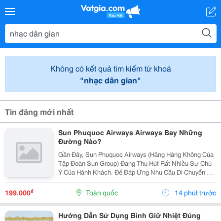
Không có kết quả tìm kiếm từ khoá
"nhạc dân gian"
Tin đăng mới nhất
Sun Phuquoc Airways Airways Bay Những
Đường Nào?
Gần Đây, Sun Phuquoc Airways (Hãng Hàng Không Của
Tập Đoàn Sun Group) Đang Thu Hút Rất Nhiều Sự Chú
Ý Của Hành Khách. Để Đáp Ứng Nhu Cầu Di Chuyển Và
Du Lịch, Hãng Đang Liên Tục Mở Rộng Mạng Lưới Bay,
Kết Nối Trực Tiếp Phú Quốc Với Nhiều Tỉnh Thành...
₫
199.000
Toàn quốc
14 phút trước
Hướng Dẫn Sử Dụng Bình Giữ Nhiệt Đúng