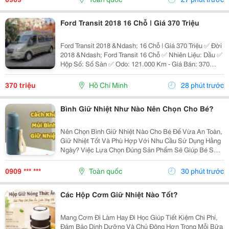
Ly...
Ford Transit 2018 16 Chỗ | Giá 370 Triệu
Ford Transit 2018 &Ndash; 16 Chỗ | Giá 370 Triệu ✅ Đời
2018 &Ndash; Ford Transit 16 Chỗ ✅ Nhiên Liệu: Dầu ✅
Hộp Số: Số Sàn ✅ Odo: 121.000 Km - Giá Bán: 370
Triệu - Xem Xe: 76/45/14 Đường 19, P. Linh Chiểu, Tp.
Thủ Đức Liên Hệ: 0352 507 269 Xe...
370 triệu
Hồ Chí Minh
28 phút trước
Bình Giữ Nhiệt Như Nào Nên Chọn Cho Bé?
Nên Chọn Bình Giữ Nhiệt Nào Cho Bé Để Vừa An Toàn,
Giữ Nhiệt Tốt Và Phù Hợp Với Nhu Cầu Sử Dụng Hằng
Ngày? Việc Lựa Chọn Đúng Sản Phẩm Sẽ Giúp Bé Sử
Dụng Thuận Tiện Hơn Và Cha Mẹ Cũng Yên Tâm Hơn.
Cùng Khám Phá 7 Tiêu Chí Quan Trọng Ngay Dưới Đây
0909 *** ***
Toàn quốc
30 phút trước
Để...
Các Hộp Cơm Giữ Nhiệt Nào Tốt?
Mang Cơm Đi Làm Hay Đi Học Giúp Tiết Kiệm Chi Phí,
Đảm Bảo Dinh Dưỡng Và Chủ Động Hơn Trong Mỗi Bữa