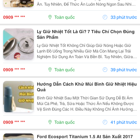
Ăn. Tuy Nhiên, Để Thức Ăn Luôn Nóng Ngon Sau Nhiều
Giờ, Việc Lựa Chọn Một Chiếc Hộp Cơm Giữ Nhiệt Nào
Tốt Là Điều Rất Quan Trọng. Bài Viết Dưới Đây Sẽ...
0909 *** ***
Toàn quốc
33 phút trước
Ly Giữ Nhiệt Tốt Là Gì? 7 Tiêu Chí Chọn Đúng
Sản Phẩm
Ly Giữ Nhiệt Tốt Không Chỉ Giúp Giữ Nóng Hoặc Giữ
Lạnh Đồ Uống Trong Nhiều Giờ Mà Còn Mang Lại Trải
Nghiệm Sử Dụng An Toàn Và Bền Bỉ. Tuy Nhiên, Giữa
Hàng Trăm Mẫu Mã Trên Thị Trường, Không Phải Sản
Phẩm Nào Cũng Đáp Ứng Được Chất Lượng Như Mong
0909 *** ***
Toàn quốc
39 phút trước
Đợi....
Hướng Dẫn Cách Khử Mùi Bình Giữ Nhiệt Hiệu
Quả
Bình Giữ Nhiệt Sau Một Thời Gian Sử Dụng Dễ Bị Ám
Mùi Cà Phê, Trà, Sữa Hoặc Thức Ăn Nếu Không Được
Vệ Sinh Đúng Các H. Điều Này Không Chỉ Ảnh Hưởng
Đến Hương Vị Đồ Uống Mà Còn Gây Mất Vệ Sinh. Hãy
Cùng Tìm Hiểu Những Cách Khử Mùi Bình Giữ Nhiệt
0909 *** ***
Toàn quốc
41 phút trước
Đơn...
Ford Ecosport Titanium 1.5 At Sản Xuất 2017