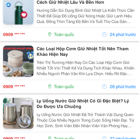
Cách Giữ Nhiệt Lâu Và Bền Hơn
Hướng Dẫn Sử Dụng Bình Giữ Nhiệt Là Kiến Thức Cần
Thiết Để Giúp Đồ Uống Giữ Nóng Hoặc Giữ Lạnh Hiệu
Quả, Đồng Thời Tăng Độ Bền Và Tuổi Thọ Của Sản
Phẩm. Trong Bài Viết Này, Cozycup Sẽ Chia Sẻ Cách Vệ
Sinh Bình Trước Khi Sử Dụng, Cách Dùng Đúng Mỗi...
0909 *** ***
Toàn quốc
24 phút trước
Các Loại Hộp Cơm Giữ Nhiệt Tốt Nên Tham
Khảo Hiện Nay
Trên Thị Trường Hiện Nay Có Các Loại Hộp Cơm Giữ
Nhiệt Tốt Với Thiết Kế Và Dung Tích Khác Nhau, Khiến
Nhiều Người Phân Vân Khi Lựa Chọn. Hiểu Rõ Đặc
Điểm Của Từng Loại Sẽ Giúp Bạn Dễ Dàng Tìm Được
Sản Phẩm Phù Hợp Với Nhu Cầu Sử Dụng Hằng Ngày.
0909 *** ***
Toàn quốc
26 phút trước
1....
Ly Uống Nước Giữ Nhiệt Có Gì Đặc Biệt? Lý
Do Được Ưa Chuộng
Ly Uống Nước Giữ Nhiệt Đã Trở Thành Vật Dụng Quen
Thuộc Của Nhiều Người Trong Cuộc Sống Hiện Đại. Từ
Học Sinh, Sinh Viên Đến Nhân Viên Văn Phòng Hay
Người Thường Xuyên Di Chuyển Đều Có Thể Sử Dụng
Để Mang Theo Đồ Uống Yêu Thích. Vậy Điều Gì Khiến
0909 *** ***
Toàn quốc
27 phút trước