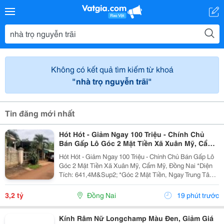
Không có kết quả tìm kiếm từ khoá
"nhà trọ nguyễn trãi"
Tin đăng mới nhất
Hót Hót - Giảm Ngay 100 Triệu - Chính Chủ
Bán Gấp Lô Góc 2 Mặt Tiền Xã Xuân Mỹ, Cẩm
Mỹ, Đồng Nai
Hót Hót - Giảm Ngay 100 Triệu - Chính Chủ Bán Gấp Lô
Góc 2 Mặt Tiền Xã Xuân Mỹ, Cẩm Mỹ, Đồng Nai *Diện
Tích: 641,4M&Sup2; *Góc 2 Mặt Tiền, Ngay Trung Tâm,
Thuận Tiện Kinh Doanh Đa Ngành Nghề. Cách Quốc Lộ
764 Chỉ Khoảng 400M. *Pháp Lý Sổ Hồng...
3,2 tỷ
Đồng Nai
19 phút trước
Kính Râm Nữ Longchamp Màu Đen, Giảm Giá