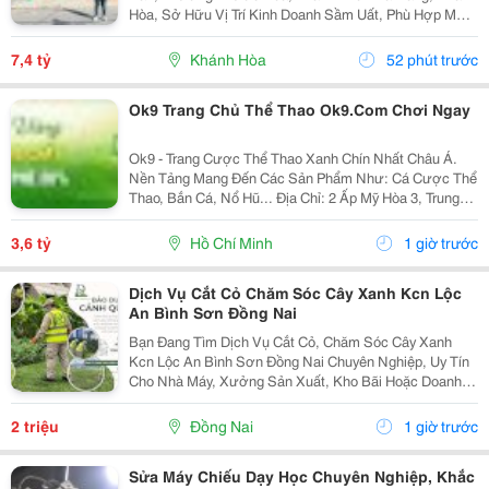
Hòa, Sở Hữu Vị Trí Kinh Doanh Sầm Uất, Phù Hợp Mở
Cửa Hàng, Văn Phòng, Showroom Hoặc Đầu Tư Cho
Thuê Lâu Dài. Thông Tin Chi Tiết. - Địa Chỉ: Số...
7,4 tỷ
Khánh Hòa
52 phút trước
Ok9 Trang Chủ Thể Thao Ok9.Com Chơi Ngay
Ok9 - Trang Cược Thể Thao Xanh Chín Nhất Châu Á.
Nền Tảng Mang Đến Các Sản Phẩm Như: Cá Cược Thể
Thao, Bắn Cá, Nổ Hũ... Địa Chỉ: 2 Ấp Mỹ Hòa 3, Trung
Chánh, Hóc Môn, Hồ Chí Minh, Việt Nam. Phone:
0965368638. Email: Ok9.Ninja@Gmail.com Website:...
3,6 tỷ
Hồ Chí Minh
1 giờ trước
Dịch Vụ Cắt Cỏ Chăm Sóc Cây Xanh Kcn Lộc
An Bình Sơn Đồng Nai
Bạn Đang Tìm Dịch Vụ Cắt Cỏ, Chăm Sóc Cây Xanh
Kcn Lộc An Bình Sơn Đồng Nai Chuyên Nghiệp, Uy Tín
Cho Nhà Máy, Xưởng Sản Xuất, Kho Bãi Hoặc Doanh
Nghiệp? Công Ty Tnhh Tmdv Cảnh Quan Đại Phát
Chuyên Cung Cấp Dịch Vụ Cắt Cỏ, Thu Gom Cỏ, Cắt Tỉa
2 triệu
Đồng Nai
1 giờ trước
Cây...
Sửa Máy Chiếu Dạy Học Chuyên Nghiệp, Khắc