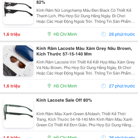
82%
Kính Râm Nữ Longchamp Màu Đen Black Có Thiết Kế
Thanh Lịch, Phù Hợp Sử Dụng Hằng Ngày, Đi Chơi
Hoặc Các Hoạt Động Ngoài Trời. Thông Tin Sản Phẩm:
Thương Hiệu: Longchamp. Màu Sắc: Đen Black. Kích
Thước: 51-20-140 Mm. Kiểu Dáng Dành Cho Nữ....
1,6 triệu
Hồ Chí Minh
26 phút trước
Kính Râm Lacoste Màu Xám Grey Nâu Brown,
Kích Thước 57-15-140 Mm
Kính Râm Lacoste Với Thiết Kế Kết Hợp Màu Xám Grey
Và Nâu Brown, Phù Hợp Sử Dụng Hằng Ngày, Đi Chơi
Hoặc Các Hoạt Động Ngoài Trời. Thông Tin Sản Phẩm:
Thương Hiệu: Lacoste. Màu Sắc: Xám Grey &Ndash;
Nâu Brown. Kích Thước: 57-15-140 Mm. Mã...
1,6 triệu
Hồ Chí Minh
27 phút trước
Kính Lacoste Sale Off 80%
Kính Râm Màu Xanh Green &Ndash; Thiết Kế Thời
Trang, Kích Thước 54-18-140 Mm Kính Râm Màu Xanh
Green Có Thiết Kế Đơn Giản, Phù Hợp Sử Dụng Hằng
Ngày Khi Đi Chơi, Đi Du Lịch Hoặc Di Chuyển Ngoài
Trời. Thông Tin Sản Phẩm: Màu Sắc: Xanh Green. ...
1,6 triệu
Hồ Chí Minh
36 phút trước