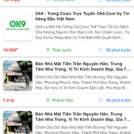
Ok9 - Trang Cược Trực Tuyến Ok9.Com Uy Tín
Hàng Đầu Việt Nam
Ok9 Là Một Hệ Thống Cá Cược Thể Thao Tối Ưu Dành
Cho Những Người Chơi Bản Lĩnh, Nơi Chiến Lược, Tư
Duy Và Sự Nhạy Bén Có Thể Biến Mỗi Quyết Định
Thành Một Chiến Thắng Vang Dội. Đây Không Chỉ Là
Sân Chơi Cho Những Ai Yêu Thích Cá Cược, Mà Còn
₫
10.000
Toàn quốc
38 phút trước
Là Đấu...
Bán Nhà Mặt Tiền Trần Nguyên Hãn, Trung
Tâm Nha Trang, Vị Trí Kinh Doanh Đẹp, Giá 7,4
Tỷ
Chính Chủ Gửi Bán Nhà Mặt Tiền Đường Trần Nguyên
Hãn, Phường Phước Hòa, Thành Phố Nha Trang, Khánh
Hòa, Sở Hữu Vị Trí Kinh Doanh Sầm Uất, Phù Hợp Mở
Cửa Hàng, Văn Phòng, Showroom Hoặc Đầu Tư Cho
Thuê Lâu Dài. Thông Tin Chi Tiết. - Địa Chỉ: Số...
7,4 tỷ
Khánh Hòa
46 phút trước
Bán Nhà Mặt Tiền Trần Nguyên Hãn, Trung
Tâm Nha Trang, Vị Trí Kinh Doanh Đẹp, Giá 7,4
Tỷ
Chính Chủ Gửi Bán Nhà Mặt Tiền Đường Trần Nguyên
Hãn, Phường Phước Hòa, Thành Phố Nha Trang, Khánh