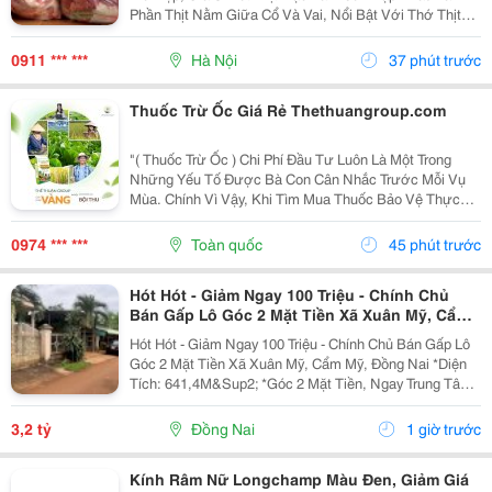
Phần Thịt Nằm Giữa Cổ Và Vai, Nổi Bật Với Thớ Thịt
Săn Chắc, Tỷ Lệ Nạc Cao Và Các Vân Mỡ Mảnh Phân
Bố Tự Nhiên . Sự Kết Hợp Hài Hòa Giữa Nạc Và Mỡ...
0911 *** ***
Hà Nội
37 phút trước
Thuốc Trừ Ốc Giá Rẻ Thethuangroup.com
"( Thuốc Trừ Ốc ) Chi Phí Đầu Tư Luôn Là Một Trong
Những Yếu Tố Được Bà Con Cân Nhắc Trước Mỗi Vụ
Mùa. Chính Vì Vậy, Khi Tìm Mua Thuốc Bảo Vệ Thực
Vật, Nhiều Người Thường Ưu Tiên Những Sản Phẩm
Có Mức Giá Hợp Lý Để Tiết Kiệm Ngân Sách. Tuy
0974 *** ***
Toàn quốc
45 phút trước
Nhiên, Giá...
Hót Hót - Giảm Ngay 100 Triệu - Chính Chủ
Bán Gấp Lô Góc 2 Mặt Tiền Xã Xuân Mỹ, Cẩm
Mỹ, Đồng Nai
Hót Hót - Giảm Ngay 100 Triệu - Chính Chủ Bán Gấp Lô
Góc 2 Mặt Tiền Xã Xuân Mỹ, Cẩm Mỹ, Đồng Nai *Diện
Tích: 641,4M&Sup2; *Góc 2 Mặt Tiền, Ngay Trung Tâm,
Thuận Tiện Kinh Doanh Đa Ngành Nghề. Cách Quốc Lộ
764 Chỉ Khoảng 400M. *Pháp Lý Sổ Hồng...
3,2 tỷ
Đồng Nai
1 giờ trước
Kính Râm Nữ Longchamp Màu Đen, Giảm Giá