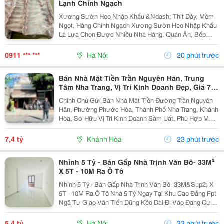
Lạnh Chính Ngạch
Xương Sườn Heo Nhập Khẩu &Ndash; Thịt Dày, Mềm
Ngọt, Hàng Chính Ngạch Xương Sườn Heo Nhập Khẩu
Là Lựa Chọn Được Nhiều Nhà Hàng, Quán Ăn, Bếp
Công Nghiệp Và Gia Đình Ưa Chuộng Nhờ Phần Thịt
Dày, Mềm Ngọt, Xương Nhỏ Và Hương Vị Thơm Ngon
0911 *** ***
Hà Nội
20 phút trước
Tự Nhiên ....
Bán Nhà Mặt Tiền Trần Nguyên Hãn, Trung
Tâm Nha Trang, Vị Trí Kinh Doanh Đẹp, Giá 7,4
Tỷ
Chính Chủ Gửi Bán Nhà Mặt Tiền Đường Trần Nguyên
Hãn, Phường Phước Hòa, Thành Phố Nha Trang, Khánh
Hòa, Sở Hữu Vị Trí Kinh Doanh Sầm Uất, Phù Hợp Mở
Cửa Hàng, Văn Phòng, Showroom Hoặc Đầu Tư Cho
Thuê Lâu Dài. Thông Tin Chi Tiết. - Địa Chỉ: Số...
7,4 tỷ
Khánh Hòa
23 phút trước
Nhỉnh 5 Tỷ - Bán Gấp Nhà Trịnh Văn Bô- 33M²
X 5T - 10M Ra Ô Tô
Nhỉnh 5 Tỷ - Bán Gấp Nhà Trịnh Văn Bô- 33M&Sup2; X
5T - 10M Ra Ô Tô Nhà 5 Tỷ Ngay Tại Khu Cao Đẳng Fpt
Ngã Tư Giao Văn Tiến Dũng Kéo Dài Đi Vào Đang Cực
Kỳ Đẹp. Căn Này Lại Có 5 Tầng, Gần Ô Tô, Gần Phố Và
Có Thể Vào Ở Ngay. 10M Ra Ô Tô,...
5,4 tỷ
Hà Nội
33 phút trước