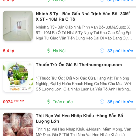
Nhỉnh 5 Tỷ - Bán Gấp Nhà Trịnh Văn Bô- 33M²
X 5T - 10M Ra Ô Tô
Nhỉnh 5 Tỷ - Bán Gấp Nhà Trịnh Văn Bô- 33M&Sup2; X
5T - 10M Ra Ô Tô Nhà 5 Tỷ Ngay Tại Khu Cao Đẳng Fpt
Ngã Tư Giao Văn Tiến Dũng Kéo Dài Đi Vào Đang Cực
Kỳ Đẹp. Căn Này Lại Có 5 Tầng, Gần Ô Tô, Gần Phố Và
Có Thể Vào Ở Ngay. 10M Ra Ô Tô,...
5,4 tỷ
Hà Nội
33 phút trước
Thuốc Trừ Ốc Giá Sỉ Thethuangroup.com
"( Thuốc Trừ Ốc ) Đối Với Các Cửa Hàng Vật Tư Nông
Nghiệp, Đại Lý Hoặc Khách Hàng Có Nhu Cầu Mua Với
Số Lượng Lớn, Giá Nhập Luôn Là Yếu Tố Ảnh Hưởng
Trực Tiếp Đến Hiệu Quả Kinh Doanh. Tuy Nhiên, Một
Nguồn Hàng Tốt Không Chỉ Dừng Lại Ở Mức Giá
0974 *** ***
Toàn quốc
36 phút trước
Cạnh...
Thịt Nạc Vai Heo Nhập Khẩu :Hàng Sẵn Số
Lượng Lớn
Thịt Nạc Vai Heo Nhập Khẩu &Ndash; Mềm Mọng, Vân
Mỡ Đẹp, Giá Sỉ Tốt Thịt Nạc Vai Heo Nhập Khẩu Là