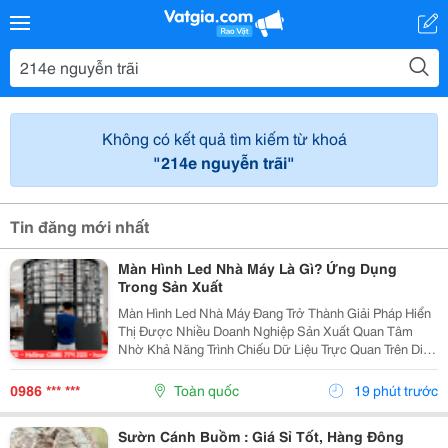
Không có kết quả tìm kiếm từ khoá
"214e nguyễn trãi"
Tin đăng mới nhất
Màn Hình Led Nhà Máy Là Gì? Ứng Dụng
Trong Sản Xuất
Màn Hình Led Nhà Máy Đang Trở Thành Giải Pháp Hiển
Thị Được Nhiều Doanh Nghiệp Sản Xuất Quan Tâm
Nhờ Khả Năng Trình Chiếu Dữ Liệu Trực Quan Trên Diện
Tích Lớn. Không Chỉ Phục Vụ Nhu Cầu Trình Chiếu Hình
Ảnh, Màn Hình Led Còn Có Thể Hỗ Trợ Theo Dõi Và...
0986 *** ***
Toàn quốc
19 phút trước
Sườn Cánh Buồm : Giá Sỉ Tốt, Hàng Đông