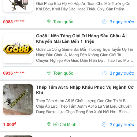
Giải Pháp Bảo Hộ Hô Hấp An Toàn Cho Môi Trường Có
Khí Độc, Khói Dày Đặc Hoặc Thiếu Oxy. Sản Phẩm
Được Nhiều Doanh Nghiệp Và Lực Lượng Pccc Lựa
Chọn Nhờ Khả Năng Cấp Khí Ổn Định, Độ Bền Cao Và
0983 *** ***
Toàn quốc
3 ngày trước
Vận...
Go88 | Nền Tảng Giải Trí Hàng Đầu Châu Á |
Khuyến Mãi Lên Đến 1 Triệu
Go88 Là Cổng Game Bài Đổi Thưởng Trực Tuyến Uy Tín
Hàng Đầu Châu Á, Mang Đến Không Gian Giải Trí
Chuyên Nghiệp Với Giao Diện Hiện Đại, Thao Tác Mượt
Mà Và Hệ Thống Bảo Mật Tiên Tiến. Website:
Https://Go88-Z1.Com/ Email: Go88Z1Com@Gmail.com
0936 *** ***
Toàn quốc
3 ngày trước
Sđt:...
Thép Tấm A515 Nhập Khẩu Phục Vụ Ngành Cơ
Khí
Thép Tấm Astm A515 Chất Lượng Cao Cho Thiết Bị
Chịu Áp Lực Thép Tấm Astm A515 Là Vật Liệu Chuyên
Dụng Được Lựa Chọn Trong Sản Xuất Nồi Hơi, Bình
Chịu Áp, Bồn Chứa Công Nghiệp Và Các Thiết Bị Làm
Việc Ở Nhiệt Độ Cao. Với Khả Năng Chịu Áp Lực Tốt,
₫
1.000
Hồ Chí Minh
2 ngày trước
Độ...