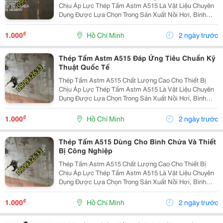
Chịu Áp Lực Thép Tấm Astm A515 Là Vật Liệu Chuyên
Dụng Được Lựa Chọn Trong Sản Xuất Nồi Hơi, Bình
Chịu Áp, Bồn Chứa Công Nghiệp Và Các Thiết Bị Làm
Việc Ở Nhiệt Độ Cao. Với Khả Năng Chịu Áp Lực Tốt,
₫
1.000
Hồ Chí Minh
2 ngày trước
Độ...
Thép Tấm Astm A515 Đáp Ứng Tiêu Chuẩn Kỹ
Thuật Quốc Tế
Thép Tấm Astm A515 Chất Lượng Cao Cho Thiết Bị
Chịu Áp Lực Thép Tấm Astm A515 Là Vật Liệu Chuyên
Dụng Được Lựa Chọn Trong Sản Xuất Nồi Hơi, Bình
Chịu Áp, Bồn Chứa Công Nghiệp Và Các Thiết Bị Làm
Việc Ở Nhiệt Độ Cao. Với Khả Năng Chịu Áp Lực Tốt,
₫
1.000
Hồ Chí Minh
2 ngày trước
Độ...
Thép Tấm A515 Dùng Cho Bình Chứa Và Thiết
Bị Công Nghiệp
Thép Tấm Astm A515 Chất Lượng Cao Cho Thiết Bị
Chịu Áp Lực Thép Tấm Astm A515 Là Vật Liệu Chuyên
Dụng Được Lựa Chọn Trong Sản Xuất Nồi Hơi, Bình
Chịu Áp, Bồn Chứa Công Nghiệp Và Các Thiết Bị Làm
Việc Ở Nhiệt Độ Cao. Với Khả Năng Chịu Áp Lực Tốt,
₫
1.000
Hồ Chí Minh
2 ngày trước
Độ...