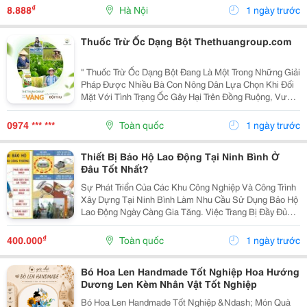
Thao Tác Công Nghiệp Và Nhiều Loại Kệ, Tủ. Với Chân
₫
8.888
Hà Nội
1 ngày trước
Đế...
Thuốc Trừ Ốc Dạng Bột Thethuangroup.com
" Thuốc Trừ Ốc Dạng Bột Đang Là Một Trong Những Giải
Pháp Được Nhiều Bà Con Nông Dân Lựa Chọn Khi Đối
Mặt Với Tình Trạng Ốc Gây Hại Trên Đồng Ruộng, Vườn
Cây Và Các Khu Vực Canh Tác Nông Nghiệp. Với Khả
Năng Phân Tán Nhanh, Dễ Sử Dụng Và Tác Động...
0974 *** ***
Toàn quốc
1 ngày trước
Thiết Bị Bảo Hộ Lao Động Tại Ninh Bình Ở
Đâu Tốt Nhất?
Sự Phát Triển Của Các Khu Công Nghiệp Và Công Trình
Xây Dựng Tại Ninh Bình Làm Nhu Cầu Sử Dụng Bảo Hộ
Lao Động Ngày Càng Gia Tăng. Việc Trang Bị Đầy Đủ
Thiết Bị Bảo Hộ Lao Động Tại Ninh Bình Đạt Chuẩn Giúp
Bảo Vệ Người Lao Động Trước Các Rủi Ro, Nâng...
₫
400.000
Toàn quốc
1 ngày trước
Bó Hoa Len Handmade Tốt Nghiệp Hoa Hướng
Dương Len Kèm Nhân Vật Tốt Nghiệp
Bó Hoa Len Handmade Tốt Nghiệp &Ndash; Món Quà