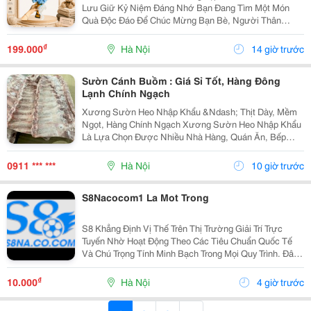
Lưu Giữ Kỷ Niệm Đáng Nhớ Bạn Đang Tìm Một Món
Quà Độc Đáo Để Chúc Mừng Bạn Bè, Người Thân
Trong Ngày Tốt Nghiệp? Bó Hoa Len Handmade Tốt
Nghiệp Với Thiết Kế Hoa Hướng Dương, Hoa Len Màu
₫
199.000
Hà Nội
14 giờ trước
Xanh Và Nhân...
Sườn Cánh Buồm : Giá Sỉ Tốt, Hàng Đông
Lạnh Chính Ngạch
Xương Sườn Heo Nhập Khẩu &Ndash; Thịt Dày, Mềm
Ngọt, Hàng Chính Ngạch Xương Sườn Heo Nhập Khẩu
Là Lựa Chọn Được Nhiều Nhà Hàng, Quán Ăn, Bếp
Công Nghiệp Và Gia Đình Ưa Chuộng Nhờ Phần Thịt
Dày, Mềm Ngọt, Xương Nhỏ Và Hương Vị Thơm Ngon
0911 *** ***
Hà Nội
10 giờ trước
Tự Nhiên ....
S8Nacocom1 La Mot Trong
S8 Khẳng Định Vị Thế Trên Thị Trường Giải Trí Trực
Tuyến Nhờ Hoạt Động Theo Các Tiêu Chuẩn Quốc Tế
Và Chú Trọng Tính Minh Bạch Trong Mọi Quy Trình. Đây
Là Nền Tảng Được Nhiều Người Dùng Đánh Giá Cao
Về Sự Chuyên Nghiệp Và Uy Tín.
₫
10.000
Hà Nội
4 giờ trước