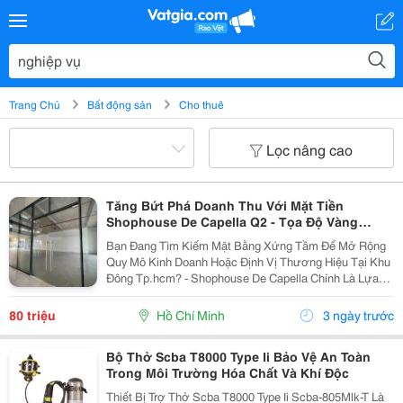
Trang Chủ
Bất động sản
Cho thuê
Lọc nâng cao
Tăng Bứt Phá Doanh Thu Với Mặt Tiền
Shophouse De Capella Q2 - Tọa Độ Vàng
Đường Lương Định Của
Bạn Đang Tìm Kiếm Mặt Bằng Xứng Tầm Để Mở Rộng
Quy Mô Kinh Doanh Hoặc Định Vị Thương Hiệu Tại Khu
Đông Tp.hcm? - Shophouse De Capella Chính Là Lựa
Chọn Tối Ưu Cho Sự Phát Triển Dài Hạn Của Doanh
Nghiệp! - Vị Trí Đắc Địa: Mặt Tiền Trục Đường Tâm...
80 triệu
Hồ Chí Minh
3 ngày trước
Bộ Thở Scba T8000 Type Ii Bảo Vệ An Toàn
Trong Môi Trường Hóa Chất Và Khí Độc
Thiết Bị Trợ Thở Scba T8000 Type Ii Scba-805Mlk-T Là