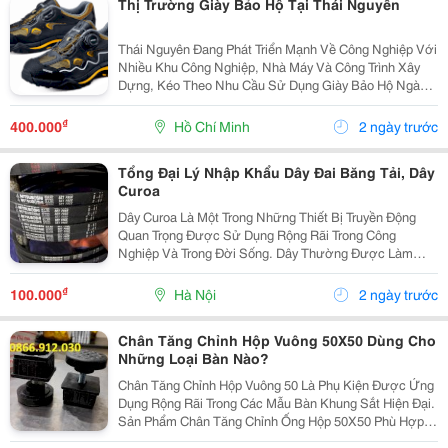
Thị Trường Giày Bảo Hộ Tại Thái Nguyên
Thái Nguyên Đang Phát Triển Mạnh Về Công Nghiệp Với
Nhiều Khu Công Nghiệp, Nhà Máy Và Công Trình Xây
Dựng, Kéo Theo Nhu Cầu Sử Dụng Giày Bảo Hộ Ngày
Càng Tăng. Không Chỉ Giúp Bảo Vệ Đôi Chân Trước
Các Rủi Ro Trong Môi Trường Làm Việc, Giày Bảo Hộ
₫
400.000
Hồ Chí Minh
2 ngày trước
Còn...
Tổng Đại Lý Nhập Khẩu Dây Đai Băng Tải, Dây
Curoa
Dây Curoa Là Một Trong Những Thiết Bị Truyền Động
Quan Trọng Được Sử Dụng Rộng Rãi Trong Công
Nghiệp Và Trong Đời Sống. Dây Thường Được Làm
Bằng Cao Su Tổng Hợp Có Nguồn Gốc Từ Dầu Mỏ, Bên
Trong Có Hoặc Không Có Lõi Thép. Dây Curoa Truyền
₫
100.000
Hà Nội
2 ngày trước
Động...
Chân Tăng Chỉnh Hộp Vuông 50X50 Dùng Cho
Những Loại Bàn Nào?
Chân Tăng Chỉnh Hộp Vuông 50 Là Phụ Kiện Được Ứng
Dụng Rộng Rãi Trong Các Mẫu Bàn Khung Sắt Hiện Đại.
Sản Phẩm Chân Tăng Chỉnh Ống Hộp 50X50 Phù Hợp
Với Bàn Làm Việc, Bàn Ăn, Bàn Quán Cà Phê, Bàn