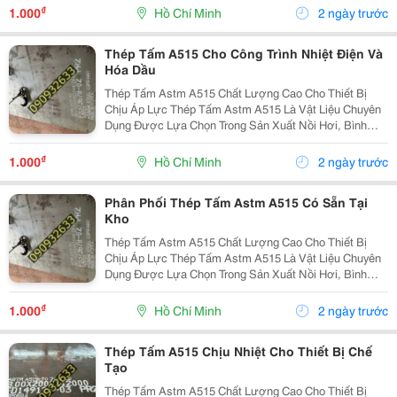
Việc Ở Nhiệt Độ Cao. Với Khả Năng Chịu Áp Lực Tốt,
₫
1.000
Hồ Chí Minh
2 ngày trước
Độ...
Thép Tấm A515 Cho Công Trình Nhiệt Điện Và
Hóa Dầu
Thép Tấm Astm A515 Chất Lượng Cao Cho Thiết Bị
Chịu Áp Lực Thép Tấm Astm A515 Là Vật Liệu Chuyên
Dụng Được Lựa Chọn Trong Sản Xuất Nồi Hơi, Bình
Chịu Áp, Bồn Chứa Công Nghiệp Và Các Thiết Bị Làm
Việc Ở Nhiệt Độ Cao. Với Khả Năng Chịu Áp Lực Tốt,
₫
1.000
Hồ Chí Minh
2 ngày trước
Độ...
Phân Phối Thép Tấm Astm A515 Có Sẵn Tại
Kho
Thép Tấm Astm A515 Chất Lượng Cao Cho Thiết Bị
Chịu Áp Lực Thép Tấm Astm A515 Là Vật Liệu Chuyên
Dụng Được Lựa Chọn Trong Sản Xuất Nồi Hơi, Bình
Chịu Áp, Bồn Chứa Công Nghiệp Và Các Thiết Bị Làm
Việc Ở Nhiệt Độ Cao. Với Khả Năng Chịu Áp Lực Tốt,
₫
1.000
Hồ Chí Minh
2 ngày trước
Độ...
Thép Tấm A515 Chịu Nhiệt Cho Thiết Bị Chế
Tạo
Thép Tấm Astm A515 Chất Lượng Cao Cho Thiết Bị