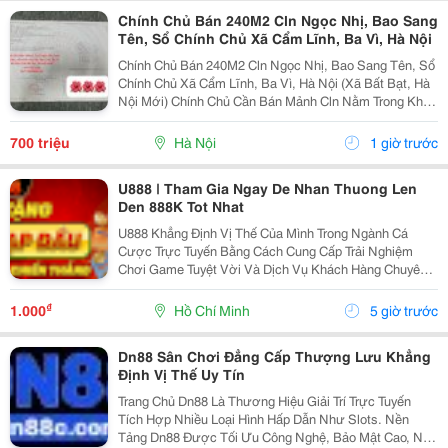
Chính Chủ Bán 240M2 Cln Ngọc Nhị, Bao Sang
Tên, Sổ Chính Chủ Xã Cẩm Lĩnh, Ba Vì, Hà Nội
Chính Chủ Bán 240M2 Cln Ngọc Nhị, Bao Sang Tên, Sổ
Chính Chủ Xã Cẩm Lĩnh, Ba Vì, Hà Nội (Xã Bất Bạt, Hà
Nội Mới) Chính Chủ Cần Bán Mảnh Cln Nằm Trong Khu
Dân Cư Lâu Đời Có Thể Lên Thổ Cư Ở Cẩm Lĩnh, Ba
Vì:lh*0O9O4669755 - Đất Vuông Vắn View Cánh...
700 triệu
Hà Nội
1 giờ trước
U888 | Tham Gia Ngay De Nhan Thuong Len
Den 888K Tot Nhat
U888 Khẳng Định Vị Thế Của Mình Trong Ngành Cá
Cược Trực Tuyến Bằng Cách Cung Cấp Trải Nghiệm
Chơi Game Tuyệt Vời Và Dịch Vụ Khách Hàng Chuyên
Nghiệp Nhất. Với Danh Mục Trò Chơi Phong Phú Từ
Bài, Poker Đảm Bảo Bạn Sẽ Luôn Tìm Thấy Điều Gì Đó
₫
1.000
Hồ Chí Minh
5 giờ trước
Thú Vị...
Dn88 Sân Chơi Đẳng Cấp Thượng Lưu Khẳng
Định Vị Thế Uy Tín
Trang Chủ Dn88 Là Thương Hiệu Giải Trí Trực Tuyến
Tích Hợp Nhiều Loại Hình Hấp Dẫn Như Slots. Nền
Tảng Dn88 Được Tối Ưu Công Nghệ, Bảo Mật Cao, Nạp