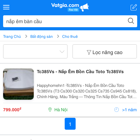
Trang Chủ
Bất động sản
Cho thuê
Lọc nâng cao
Tc385Vs - Nắp Êm Bồn Cầu Toto Tc385Vs
Happyhomehn1 -Tc385Vs - Nắp Êm Bồn Cầu Toto
Tc385Vs (T3 Cs300 Cs320 Cs325 Cs735 Cs945 Cs818),
Chính Hãng, Màu Trắng --- Thông Tin Nắp Bồn Cầu Toto
Tc385Vs Đóng Êm Nắp Bồn Cầu Toto Tc385Vs Của
Thương Hiệu Thiết Bị Vệ Sinh Toto Nắp Tc385Vs Sử...
₫
799.000
Hà Nội
>1 năm
1