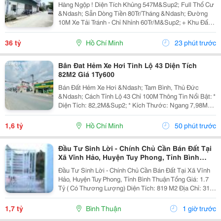
Xây Chdv Hoặc Showroom Hẻm Xe Tải
Hàng Ngộp ! Diện Tích Khủng 547M&Sup2; Full Thổ Cư
&Ndash; Sẵn Dòng Tiền 80Tr/Tháng &Ndash; Đường
10M Xe Tải Tránh - Chỉ Nhỉnh 60Tr/M&Sup2; + Khu Đất
Vàng 547M&Sup2; (24.6 X 22M), 100% Thổ Cư, Vuông
Đẹp, Không Quy Hoạch Hay Lộ Giới - Mặt Tiền...
36 tỷ
Hồ Chí Minh
23 phút trước
Bân Đat Hẻm Xe Hơi Tinh Lộ 43 Diện Tích
82M2 Giá 1Ty600
Bán Đất Hẻm Xe Hơi &Ndash; Tam Bình, Thủ Đức
&Ndash; Cách Tỉnh Lộ 43 Chỉ 100M Thông Tin Nổi Bật: *
Diện Tích: 82,2M&Sup2; * Kích Thước: Ngang 7,98M
&Ndash; Hậu 7,97M &Ndash; Dài 10,54M * Đất Vuông
Vức, Dễ Xây Dựng Hoặc Đầu Tư. * Hướng: Tây...
1,6 tỷ
Hồ Chí Minh
50 phút trước
Đầu Tư Sinh Lời - Chính Chủ Cần Bán Đất Tại
Xã Vĩnh Hảo, Huyện Tuy Phong, Tỉnh Bình
Thuận
Đầu Tư Sinh Lời - Chính Chủ Cần Bán Đất Tại Xã Vĩnh
Hảo, Huyện Tuy Phong, Tỉnh Bình Thuận Tổng Giá: 1.7
Tỷ ( Có Thương Lượng) Diện Tích: 819 M2 Địa Chỉ: 312
Vĩnh Sơn, Xã Vĩnh Hảo, Huyện Tuy Phong, Bình Thuận
(Xã Vĩnh Hảo, Lâm Đồng Mới) - Diện...
1,7 tỷ
Bình Thuận
1 giờ trước