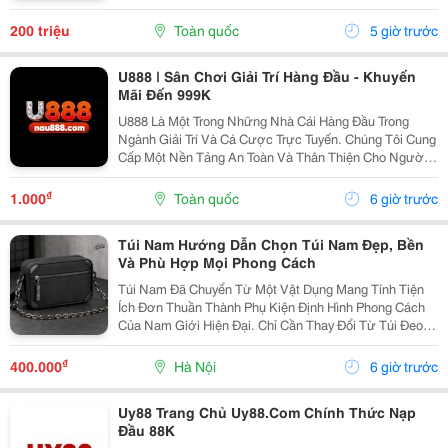
Rút Nhanh Và Hỗ Trợ Tốt Trên Pc Lẫn Điện Thoại Di
Động. Thông Tin Liên Hệ: Website:
200 triệu
Toàn quốc
5 giờ trước
Https://Dn88C.com/...
U888 | Sân Chơi Giải Trí Hàng Đầu - Khuyến
Mãi Đến 999K
U888 Là Một Trong Những Nhà Cái Hàng Đầu Trong
Ngành Giải Trí Và Cá Cược Trực Tuyến. Chúng Tôi Cung
Cấp Một Nền Tảng An Toàn Và Thân Thiện Cho Người
Dùng Với Đa Dạng Các Trò Chơi Như Blackjack,
Baccarat, Poker, Và Nhiều Loại Máy Đánh Bạc Hấp Dẫn.
₫
1.000
Toàn quốc
6 giờ trước
Đặc...
Túi Nam Hướng Dẫn Chọn Túi Nam Đẹp, Bền
Và Phù Hợp Mọi Phong Cách
Túi Nam Đã Chuyển Từ Một Vật Dụng Mang Tính Tiện
Ích Đơn Thuần Thành Phụ Kiện Định Hình Phong Cách
Của Nam Giới Hiện Đại. Chỉ Cần Thay Đổi Từ Túi Đeo
Chéo Sang Tote Hoặc Cặp Công Sở, Tổng Thể Trang
Phục Có Thể Trở Nên Trẻ Trung, Năng Động Hoặc Lịch...
₫
400.000
Hà Nội
6 giờ trước
Uy88 Trang Chủ Uy88.Com Chính Thức Nạp
Đầu 88K