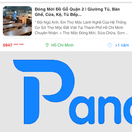
Đóng Mới Đồ Gỗ Quận 2 | Giường Tủ, Bàn
Ghế, Cửa, Kệ, Tủ Bếp...
* Đội Ngũ Anh, Em Thợ Mộc Lành Nghề Của Hệ Thống
Cơ Sở Thợ Mộc Đất Việt Tại Thành Phố Hồ Chí Minh
Chuyên Nhận: + Thợ Mộc Đóng Mới, Sửa Chữa, Sơn
Pu, Đánh Bóng Vẹcni |Giường Gỗ | + Thợ Mộc Đóng
Mới, Sửa Chữa, Sơn Pu, Đánh Bóng Vẹcni Các Loại |Tủ
0947 *** ***
Hồ Chí Minh
>1 năm
Gỗ |