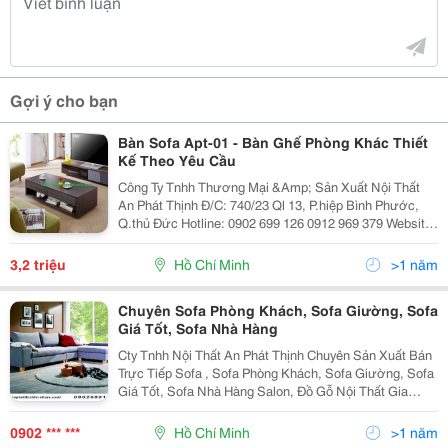
Gợi ý cho bạn
Bàn Sofa Apt-01 - Bàn Ghế Phòng Khác Thiết
Kế Theo Yêu Cầu
Công Ty Tnhh Thương Mại &Amp; Sản Xuất Nội Thất
An Phát Thịnh Đ/C: 740/23 Ql 13, P.hiệp Bình Phước,
Q.thủ Đức Hotline: 0902 699 126 0912 969 379 Website:
Http://Anphatthinhfurniture.com ------------ Bàn Sofa Là
Một Vật Dụng Đi Kèm C
3,2 triệu
Hồ Chí Minh
>1 năm
Chuyên Sofa Phòng Khách, Sofa Giường, Sofa
Giá Tốt, Sofa Nhà Hàng
Cty Tnhh Nội Thất An Phát Thịnh Chuyên Sản Xuất Bán
Trực Tiếp Sofa , Sofa Phòng Khách, Sofa Giường, Sofa
Giá Tốt, Sofa Nhà Hàng Salon, Đồ Gỗ Nội Thất Gia
Đình, Văn Phòng: Giường Ngủ, Tủ Áo, Kệ Tivi, Kệ Bếp,
....Bàn Ghế Làm Việc,...Ghế Nhà Hàng, Cafe,
0902 *** ***
Hồ Chí Minh
>1 năm