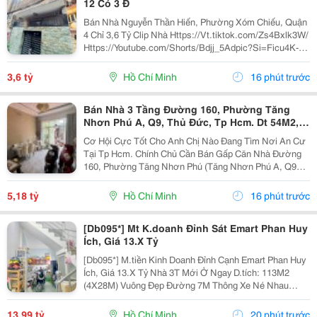
12 Có 3 Đ
Bán Nhà Nguyễn Thần Hiến, Phường Xóm Chiếu, Quận
4 Chỉ 3,6 Tỷ Clip Nhà Https://Vt.tiktok.com/Zs4Bxlk3W/
Https://Youtube.com/Shorts/Bdjj_5Adpic?Si=Ficu4K-
Ulrqinf8N Vị Trí Đẹp, Cách Mặt Tiền Nguyễn Thần Hiến
Chỉ , 10 Bước Chân Lên Xe Hơi,...
3,6 tỷ
Hồ Chí Minh
16 phút trước
Bán Nhà 3 Tầng Đường 160, Phường Tăng
Nhơn Phú A, Q9, Thủ Đức, Tp Hcm. Dt 54M2,
Sổ Hồng Riêng. Giá 5,18 Tỷ
Cơ Hội Cực Tốt Cho Anh Chị Nào Đang Tìm Nơi An Cư
Tại Tp Hcm. Chính Chủ Cần Bán Gấp Căn Nhà Đường
160, Phường Tăng Nhơn Phú (Tăng Nhơn Phú A, Q9
Cũ). Vị Trí Nhà Nằm Trong Khu Dân Cư Ổn Định, Giao
Thông Thuận Tiện Chỉ Vài Bước Là Ra Lã Xuân Oai,
5,18 tỷ
Hồ Chí Minh
16 phút trước
Lê...
[Db095*] Mt K.doanh Đỉnh Sát Emart Phan Huy
Ích, Giá 13.X Tỷ
[Db095*] M.tiền Kinh Doanh Đỉnh Cạnh Emart Phan Huy
Ích, Giá 13.X Tỷ Nhà 3T Mới Ở Ngay D.tích: 113M2
(4X28M) Vuông Đẹp Đường 7M Thông Xe Né Nhau
6Phòng Ngủ, 6Tolet Phù Hợp Kinh Doanh Kết Bạn Liên
Hệ Xem Nhà Ngay!
13,99 tỷ
Hồ Chí Minh
20 phút trước