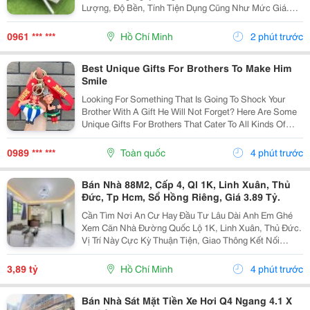
Lượng, Độ Bền, Tính Tiện Dụng Cũng Như Mức Giá.
Thay Vì Chỉ Dựa Vào Quảng Cáo Hoặc Thông Tin Từ
Người Bán, Nhiều Người Có Xu Hướng Tìm Hiểu Thêm
0961 *** ***
Hồ Chí Minh
2 phút trước
Thông Tin...
Best Unique Gifts For Brothers To Make Him
Smile
Looking For Something That Is Going To Shock Your
Brother With A Gift He Will Not Forget? Here Are Some
Unique Gifts For Brothers That Cater To All Kinds Of
Personalities And Interests. You Can Find Everything
From Fashionable Accessories And Fun...
0989 *** ***
Toàn quốc
4 phút trước
Bán Nhà 88M2, Cấp 4, Ql 1K, Linh Xuân, Thủ
Đức, Tp Hcm, Sổ Hồng Riêng, Giá 3.89 Tỷ.
Cần Tìm Nơi An Cư Hay Đầu Tư Lâu Dài Anh Em Ghé
Xem Căn Nhà Đường Quốc Lộ 1K, Linh Xuân, Thủ Đức.
Vị Trí Này Cực Kỳ Thuận Tiện, Giao Thông Kết Nối
Nhanh Chóng, Cực Kỳ Phù Hợp Cho Khách Mua Để Giữ
Tài Sản Hoặc Cho Thuê Đều Rất Ổn Định. Thông Tin...
3,89 tỷ
Hồ Chí Minh
4 phút trước
Bán Nhà Sát Mặt Tiền Xe Hơi Q4 Ngang 4.1 X