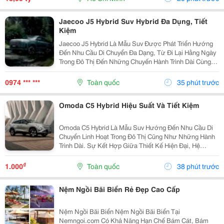
Jaecoo J5 Hybrid Suv Hybrid Đa Dụng, Tiết
Kiệm
Jaecoo J5 Hybrid Là Mẫu Suv Được Phát Triển Hướng
Đến Nhu Cầu Di Chuyển Đa Dạng, Từ Đi Lại Hằng Ngày
Trong Đô Thị Đến Những Chuyến Hành Trình Dài Cùng
Gia Đình. Nhờ Hệ Truyền Động Hybrid Shs-H, Thiết Kế
Thực Dụng Và Nhiều Công Nghệ Hỗ Trợ, Xe Mang...
0974 *** ***
Toàn quốc
35 phút trước
Omoda C5 Hybrid Hiệu Suất Và Tiết Kiệm
Omoda C5 Hybrid Là Mẫu Suv Hướng Đến Nhu Cầu Di
Chuyển Linh Hoạt Trong Đô Thị Cũng Như Những Hành
Trình Dài. Sự Kết Hợp Giữa Thiết Kế Hiện Đại, Hệ
Truyền Động Hybrid Và Các Công Nghệ Hỗ Trợ Thông
Minh Giúp Xe Đáp Ứng Tốt Nhiều Nhu Cầu Sử Dụng
₫
1.000
Toàn quốc
38 phút trước
Thực...
Nệm Ngồi Bãi Biển Rẻ Đẹp Cao Cấp
Nệm Ngồi Bãi Biển Nệm Ngồi Bãi Biển Tại
Nemngoi.com Có Khả Năng Hạn Chế Bám Cát, Bám