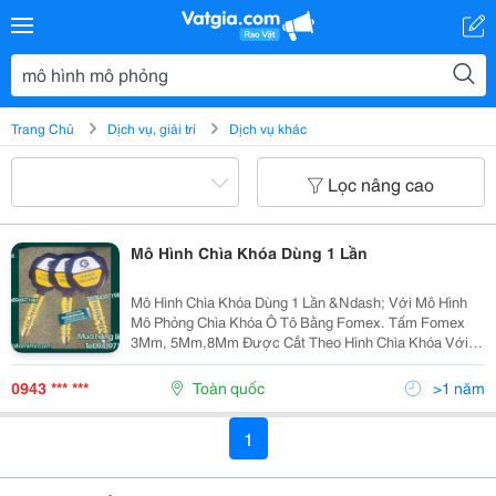
Trang Chủ
Dịch vụ, giải trí
Dịch vụ khác
Lọc nâng cao
Mô Hình Chìa Khóa Dùng 1 Lần
Mô Hình Chìa Khóa Dùng 1 Lần &Ndash; Với Mô Hình
Mô Phỏng Chìa Khóa Ô Tô Bằng Fomex. Tấm Fomex
3Mm, 5Mm,8Mm Được Cắt Theo Hình Chìa Khóa Với
Tỷ Lệ Lớn Hơn Thực Tế; Hình Ảnh In Bằng Pp Tràn Lên.
Sản Xuất Các Mẫu Cổng Trào Đa Dạng Phong Phú Từ
0943 *** ***
Toàn quốc
>1 năm
Chất...
1