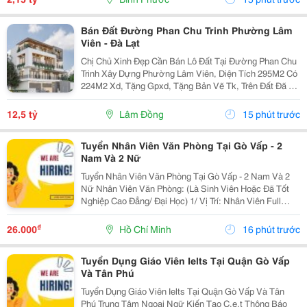
Bán Đất Đường Phan Chu Trinh Phường Lâm
Viên - Đà Lạt
Chị Chủ Xinh Đẹp Cần Bán Lô Đất Tại Đường Phan Chu
Trinh Xây Dựng Phường Lâm Viên, Diện Tích 295M2 Có
224M2 Xd, Tặng Gpxd, Tặng Bản Vẽ Tk, Trên Đất Đã Ép
Cọc Giá 12.5Ty Liên Hệ 0917786186
12,5 tỷ
Lâm Đồng
15 phút trước
Tuyển Nhân Viên Văn Phòng Tại Gò Vấp - 2
Nam Và 2 Nữ
Tuyển Nhân Viên Văn Phòng Tại Gò Vấp - 2 Nam Và 2
Nữ Nhân Viên Văn Phòng: (Là Sinh Viên Hoặc Đã Tốt
Nghiệp Cao Đẳng/ Đại Học) 1/ Vị Trí: Nhân Viên Full
Time (2 Nam 2 Nữ) Ca Làm: 13:00 Đến 21:00 (1 Tháng
Được Nghỉ Phép 1 Ngày, Và Hưởng Các Ngày...
₫
26.000
Hồ Chí Minh
16 phút trước
Tuyển Dụng Giáo Viên Ielts Tại Quận Gò Vấp
Và Tân Phú
Tuyển Dụng Giáo Viên Ielts Tại Quận Gò Vấp Và Tân
Phú Trung Tâm Ngoại Ngữ Kiến Tạo C.e.t Thông Báo