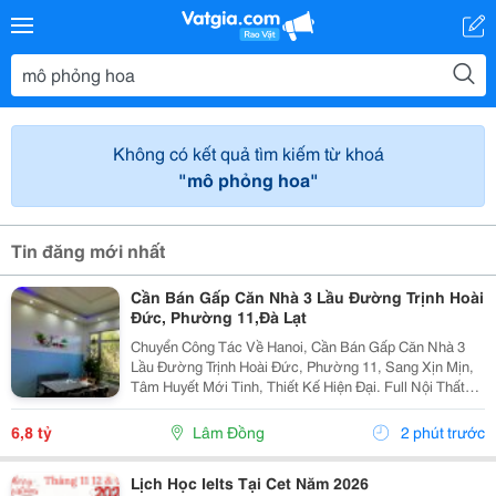
Không có kết quả tìm kiếm từ khoá
"mô phỏng hoa"
Tin đăng mới nhất
Cần Bán Gấp Căn Nhà 3 Lầu Đường Trịnh Hoài
Đức, Phường 11,Đà Lạt
Chuyển Công Tác Về Hanoi, Cần Bán Gấp Căn Nhà 3
Lầu Đường Trịnh Hoài Đức, Phường 11, Sang Xịn Mịn,
Tâm Huyết Mới Tinh, Thiết Kế Hiện Đại. Full Nội Thất
Giá Siêu Rẻ: - Diện Tích 150 M2 - Hẻm Ô Tô 4 M, Cách
Trung Tâm 5 Km, Đường Trịnh Hoài Đức, Gần...
6,8 tỷ
Lâm Đồng
2 phút trước
Lịch Học Ielts Tại Cet Năm 2026