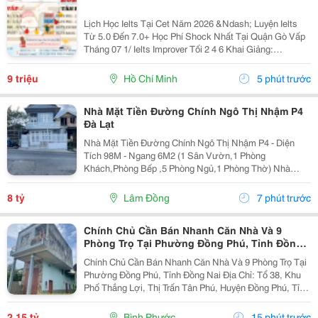
Lịch Học Ielts Tại Cet Năm 2026 &Ndash; Luyện Ielts
Từ 5.0 Đến 7.0+ Học Phí Shock Nhất Tại Quận Gò Vấp
Tháng 07 1/ Ielts Improver Tối 2 4 6 Khai Giảng:
13/07/2026 Khung Giờ: 18:00 Đến 21:00 Học Phí Ưu Đãi
5% Khi Đăng Ký 2/ Ielts...
9 triệu
Hồ Chí Minh
5 phút trước
Nhà Mặt Tiền Đường Chính Ngô Thị Nhậm P4
Đà Lạt
Nhà Mặt Tiền Đường Chính Ngô Thị Nhậm P4 - Diện
Tích 98M - Ngang 6M2 (1 Sân Vườn,1 Phòng
Khách,Phòng Bếp ,5 Phòng Ngủ,1 Phòng Thờ) Nhà
Trống ,Sổ Sẳn Công Chứng Ngay Trong Ngày 1 Trệt ,1
Lầu ,1 Áp Mái ( Có Sân Đậu Xe Ôtô Trong Nhà ) -
8 tỷ
Lâm Đồng
7 phút trước
Hướng...
Chính Chủ Cần Bán Nhanh Căn Nhà Và 9
Phòng Trọ Tại Phường Đồng Phú, Tỉnh Đồng
Nai
Chính Chủ Cần Bán Nhanh Căn Nhà Và 9 Phòng Trọ Tại
Phường Đồng Phú, Tỉnh Đồng Nai Địa Chỉ: Tổ 38, Khu
Phố Thắng Lợi, Thị Trấn Tân Phú, Huyện Đồng Phú, Tỉnh
Bình Phước Diện Tích: 250M2 (5X50M; Thổ Cư 50M2)
Giá Bán: 2 Tỷ 150 Triệu - Kết Cấu: 1 Căn...
2,15 tỷ
Bình Phước
15 phút trước