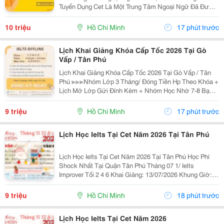
Tuyển Dụng Cet Là Một Trung Tâm Ngoại Ngữ Đã Được
Thành Lập 16 Năm Chuyên Về Chương Trình Anh Văn
Học Thuật Ielts &Ndash; Toefl Ibt. Trung Tâm...
10 triệu
Hồ Chí Minh
17 phút trước
Lịch Khai Giảng Khóa Cấp Tốc 2026 Tại Gò
Vấp / Tân Phú
Lịch Khai Giảng Khóa Cấp Tốc 2026 Tại Gò Vấp / Tân
Phú ≫≫≫Nhóm Lớp 3 Tháng/ Đóng Tiền Hp Theo Khóa +
Lịch Mở Lớp Gửi Đính Kèm + Nhóm Học Nhờ 7-8 Bạn/
Lớp + Giáo Trình Ielts Có Band Điểm Lộ Trình, Sách
Nước Ngoài Bám Sát + Chia Đều 4 Kỹ...
9 triệu
Hồ Chí Minh
17 phút trước
Lịch Học Ielts Tại Cet Năm 2026 Tại Tân Phú
Lịch Học Ielts Tại Cet Năm 2026 Tại Tân Phú Học Phí
Shock Nhất Tại Quận Tân Phú Tháng 07 1/ Ielts
Improver Tối 2 4 6 Khai Giảng: 13/07/2026 Khung Giờ:
18:00 Đến 21:00 Học Phí Ưu Đãi 5% Khi Đăng Ký 2/ Ielts
Basic Tối 3 5 7 Khai...
9 triệu
Hồ Chí Minh
18 phút trước
Lịch Học Ielts Tại Cet Năm 2026