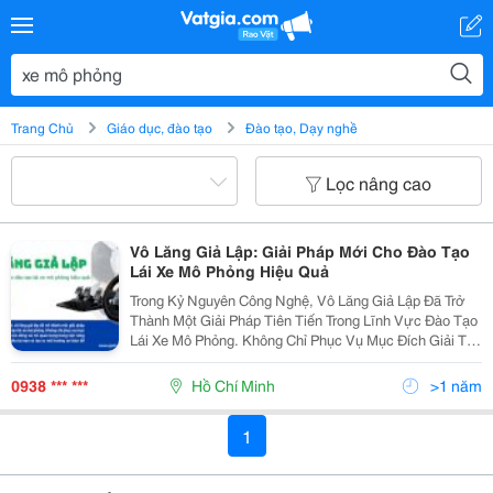
Trang Chủ
Giáo dục, đào tạo
Đào tạo, Dạy nghề
Lọc nâng cao
Vô Lăng Giả Lập: Giải Pháp Mới Cho Đào Tạo
Lái Xe Mô Phỏng Hiệu Quả
Trong Kỷ Nguyên Công Nghệ, Vô Lăng Giả Lập Đã Trở
Thành Một Giải Pháp Tiên Tiến Trong Lĩnh Vực Đào Tạo
Lái Xe Mô Phỏng. Không Chỉ Phục Vụ Mục Đích Giải Trí,
Sản Phẩm Này Còn Đóng Vai Trò Quan Trọng Trong Việc
Nâng Cao Kỹ Năng Lái Xe, Giảm Thiểu Tai...
0938 *** ***
Hồ Chí Minh
>1 năm
1