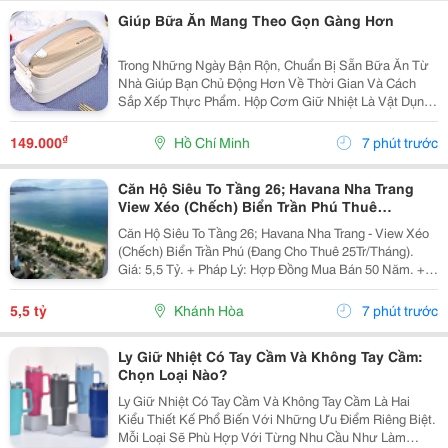
Giúp Bữa Ăn Mang Theo Gọn Gàng Hơn
Trong Những Ngày Bận Rộn, Chuẩn Bị Sẵn Bữa Ăn Từ
Nhà Giúp Bạn Chủ Động Hơn Về Thời Gian Và Cách
Sắp Xếp Thực Phẩm. Hộp Cơm Giữ Nhiệt Là Vật Dụng
Tiện Lợi, Phù Hợp Để Mang Theo Cơm Và Các Món Ăn
Kèm Khi Đi Học, Đi Làm Hoặc Di Chuyển Trong Ngày.
₫
149.000
Hồ Chí Minh
7 phút trước
Chọn...
Căn Hộ Siêu To Tầng 26; Havana Nha Trang
View Xéo (Chếch) Biển Trần Phú Thuê
25Tr/Tháng 5,5 Tỷ
Căn Hộ Siêu To Tầng 26; Havana Nha Trang - View Xéo
(Chếch) Biển Trần Phú (Đang Cho Thuê 25Tr/Tháng).
Giá: 5,5 Tỷ. + Pháp Lý: Hợp Đồng Mua Bán 50 Năm. +
Toạ Lạc: 38 Trần Phú, P Lộc Thọ, Tp Nha Trang, Tỉnh
Khánh Hoà. + Diện Tích: 160M&Sup2; Tầng 26 /...
5,5 tỷ
Khánh Hòa
7 phút trước
Ly Giữ Nhiệt Có Tay Cầm Và Không Tay Cầm:
Chọn Loại Nào?
Ly Giữ Nhiệt Có Tay Cầm Và Không Tay Cầm Là Hai
Kiểu Thiết Kế Phổ Biến Với Những Ưu Điểm Riêng Biệt.
Mỗi Loại Sẽ Phù Hợp Với Từng Nhu Cầu Như Làm