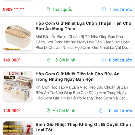
Việc, Học Tập, Di Chuyển Hay Du Lịch. Hãy Cùng
Cozycup Tìm Hiểu Sự Khác Biệt Để Lựa Chọn Chiếc Ly
0909 *** ***
Toàn quốc
7 phút trước
Phù...
Hộp Cơm Giữ Nhiệt Lựa Chọn Thuận Tiện Cho
Bữa Ăn Mang Theo
Một Bữa Ăn Được Chuẩn Bị Từ Nhà Giúp Bạn Chủ
Động Hơn Trong Những Ngày Học Tập, Làm Việc Hoặc
Phải Di Chuyển Nhiều. Hộp Cơm Giữ Nhiệt Là Vật Dụng
Hữu Ích, Giúp Sắp Xếp Các Món Ăn Ngăn Nắp Và
Thuận Tiện Mang Theo Trong Ngày. Chọn Hộp Theo
₫
149.000
Hồ Chí Minh
8 phút trước
Khẩu Phần...
Hộp Cơm Giữ Nhiệt Tiện Ích Cho Bữa Ăn
Trong Những Ngày Bận Rộn
Khi Lịch Học Tập Và Làm Việc Kéo Dài, Chuẩn Bị Sẵn
Bữa Ăn Từ Nhà Giúp Bạn Chủ Động Hơn Trong Ngày.
Hộp Cơm Giữ Nhiệt Hỗ Trợ Mang Theo Cơm Và Các
Món Ăn Kèm Một Cách Gọn Gàng, Phù Hợp Với Nhiều
Nhu Cầu Sử Dụng Khác Nhau. Xác Định Số Lượng Món
₫
149.000
Hồ Chí Minh
10 phút trước
Thường...
Bình Giữ Nhiệt Thép Không Gỉ: Bí Quyết Chọn
Loại Tốt