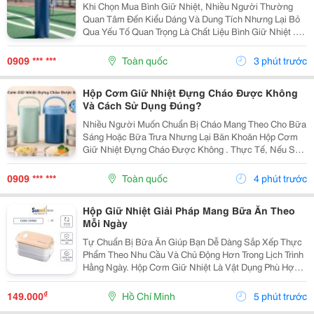
Khi Chọn Mua Bình Giữ Nhiệt, Nhiều Người Thường
Quan Tâm Đến Kiểu Dáng Và Dung Tích Nhưng Lại Bỏ
Qua Yếu Tố Quan Trọng Là Chất Liệu Bình Giữ Nhiệt .
Mỗi Loại Chất Liệu Đều Có Những Ưu Điểm Và Hạn Chế
Riêng, Ảnh Hưởng Đến Khả Năng Giữ Nhiệt, Độ Bền...
0909 *** ***
Toàn quốc
3 phút trước
Hộp Cơm Giữ Nhiệt Đựng Cháo Được Không
Và Cách Sử Dụng Đúng?
Nhiều Người Muốn Chuẩn Bị Cháo Mang Theo Cho Bữa
Sáng Hoặc Bữa Trưa Nhưng Lại Băn Khoăn Hộp Cơm
Giữ Nhiệt Đựng Cháo Được Không . Thực Tế, Nếu Sử
Dụng Đúng Cách, Hộp Cơm Giữ Nhiệt Hoàn Toàn Có
Thể Đáp Ứng Nhu Cầu Này. Tuy Nhiên, Để Cháo Giữ
0909 *** ***
Toàn quốc
4 phút trước
Được Hương...
Hộp Giữ Nhiệt Giải Pháp Mang Bữa Ăn Theo
Mỗi Ngày
Tự Chuẩn Bị Bữa Ăn Giúp Bạn Dễ Dàng Sắp Xếp Thực
Phẩm Theo Nhu Cầu Và Chủ Động Hơn Trong Lịch Trình
Hằng Ngày. Hộp Cơm Giữ Nhiệt Là Vật Dụng Phù Hợp
Để Mang Cơm Đến Trường, Nơi Làm Việc Hoặc Sử
Dụng Trong Những Chuyến Đi. Ưu Tiên Thiết Kế Có
₫
149.000
Hồ Chí Minh
5 phút trước
Nhiều...