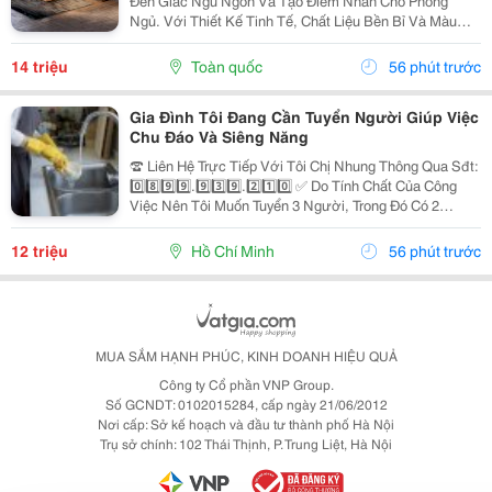
Đến Giấc Ngủ Ngon Và Tạo Điểm Nhấn Cho Phòng
Ngủ. Với Thiết Kế Tinh Tế, Chất Liệu Bền Bỉ Và Màu
Sắc Trang Nhã, Giường Ngủ Gỗ Hiện Đại Ngày Càng
Được Nhiều Gia Đình Lựa Chọn Để Nâng Cao Chất
14 triệu
Toàn quốc
56 phút trước
Lượng Không...
Gia Đình Tôi Đang Cần Tuyển Người Giúp Việc
Chu Đáo Và Siêng Năng
☎️ Liên Hệ Trực Tiếp Với Tôi Chị Nhung Thông Qua Sđt:
0️⃣8️⃣9️⃣9️⃣.9️⃣3️⃣9️⃣.2️⃣1️⃣0️⃣ ✅ Do Tính Chất Của Công
Việc Nên Tôi Muốn Tuyển 3 Người, Trong Đó Có 2
Người Làm Việc Tại Nhà Tôi Và 1 Người Làm Tại Nhà
Mẹ Tôi ( Ở Cách Tôi 4 Căn) ✅ Nhà Tôi Thì 1...
12 triệu
Hồ Chí Minh
56 phút trước
MUA SẮM HẠNH PHÚC, KINH DOANH HIỆU QUẢ
Công ty Cổ phần VNP Group.
Số GCNDT: 0102015284, cấp ngày 21/06/2012
Nơi cấp: Sở kế hoạch và đầu tư thành phố Hà Nội
Trụ sở chính: 102 Thái Thịnh, P. Trung Liệt, Hà Nội