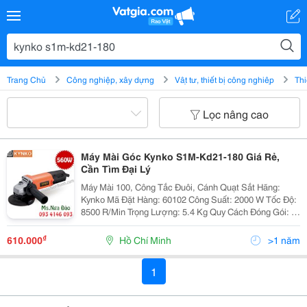
Trang Chủ
Công nghiệp, xây dựng
Vật tư, thiết bị công nghiệp
Thi
Lọc nâng cao
Máy Mài Góc Kynko S1M-Kd21-180 Giá Rẻ,
Cần Tìm Đại Lý
Máy Mài 100, Công Tắc Đuôi, Cánh Quạt Sắt Hãng:
Kynko Mã Đặt Hàng: 60102 Công Suất: 2000 W Tốc Độ:
8500 R/Min Trọng Lượng: 5.4 Kg Quy Cách Đóng Gói: 4
Cái/Thùng
₫
610.000
Hồ Chí Minh
>1 năm
1