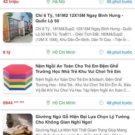
42 triệu
Hà Nội
45 phút trước
Chỉ 6 Tỷ, 181M2 12X15M Ngay Bình Hưng -
Quốc Lộ 50
Chỉ 6 Tỷ , 181M&Sup2; 12X15M Ngay Bình Hưng - Quốc
Lộ 50 Mô Tả: Tca811. - Diện Tích Đất: 180M&Sup2;
(12M X 15M), Khu Dân Ổn Định, Dân Trí Cao. - Tiện Ích:
Nhà Sát Kdc Đồng Bộ, Cạnh Hxh Văn Tiến Dũng, Kdc
Gia Hoà, Gần Công Viên, Trường Mầm...
6 tỷ
Hồ Chí Minh
46 phút trước
Nệm Ngồi An Toàn Cho Trẻ Em Đệm Ghế
Trường Học Nhà Trẻ Khu Vui Chơi Trẻ Em
Nệm Ngồi An Toàn Cho Trẻ Em &Ndash; Đệm Ghế
Trường Học - Nhà Trẻ - Khu Vui Chơi Trẻ Em Êm Ái, Bảo
Vệ Bé Khi Vui Chơi Và Học Tập Nệm Ngồi An Toàn Cho
Trẻ Em Có Lớp Đệm Đàn Hồi, Bề Mặt Mềm, Nhiều Chất
Liệu, Độ Dày Và Kích Thước Để Khách Hàng Dễ Chọn...
0944 *** ***
Hồ Chí Minh
48 phút trước
Giường Ngủ Gỗ Hiện Đại Lựa Chọn Lý Tưởng
Cho Không Gian Nghỉ Ngơi
Giường Ngủ Là Món Nội Thất Quan Trọng Giúp Mang