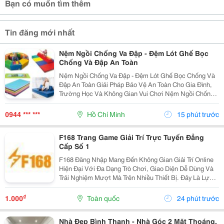
Bạn có muốn tìm thêm
Tin đăng mới nhất
Nệm Ngồi Chống Va Đập - Đệm Lót Ghế Bọc
Chống Và Đập An Toàn
Nệm Ngồi Chống Va Đập - Đệm Lót Ghế Bọc Chống Và
Đập An Toàn Giải Pháp Bảo Vệ An Toàn Cho Gia Đình,
Trường Học Và Không Gian Vui Chơi Nệm Ngồi Chống
Va Đập &Ndash; Đệm Lót Ghế Bọc Chống Va Đập An
Toàn Có Khả Năng Giảm Chấn, Đàn Hồi Tốt, Nhiều Độ...
0944 *** ***
Hồ Chí Minh
15 phút trước
F168 Trang Game Giải Trí Trực Tuyến Đẳng
Cấp Số 1
F168 Đăng Nhập Mang Đến Không Gian Giải Trí Online
Hiện Đại Với Đa Dạng Trò Chơi, Giao Diện Dễ Dùng Và
Trải Nghiệm Mượt Mà Trên Nhiều Thiết Bị. Đây Là Lựa
Chọn Phù Hợp Cho Người Chơi Yêu Thích Trực Tuyến,
Game Bài Và Cá Cược Thể Thao An Toàn, Tiện...
₫
1.000
Toàn quốc
24 phút trước
Nhà Đẹp Bình Thạnh - Nhà Góc 2 Mặt Thoáng,