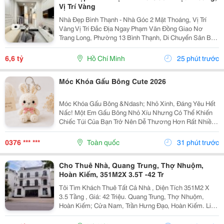
Vị Trí Vàng
Nhà Đẹp Bình Thạnh - Nhà Góc 2 Mặt Thoáng, Vị Trí
Vàng Vị Trí Đắc Địa Ngay Phạm Văn Đồng Giao Nơ
Trang Long, Phường 13 Bình Thạnh, Di Chuyển Sân Bay
Chỉ Vài Phút. Diện Tích: 22M&Sup2; Giá Bán: 4.95 Tỷ
(Thương Lượng) Kết Cấu: 1 Trệt 2 Lầu Sân...
6,6 tỷ
Hồ Chí Minh
25 phút trước
Móc Khóa Gấu Bông Cute 2026
Móc Khóa Gấu Bông &Ndash; Nhỏ Xinh, Đáng Yêu Hết
Nấc! Một Em Gấu Bông Nhỏ Xíu Nhưng Có Thể Khiến
Chiếc Túi Của Bạn Trở Nên Dễ Thương Hơn Rất Nhiều
Móc Khóa Gấu Bông Với Thiết Kế Mềm Mại, Đáng Yêu,
Thích Hợp Để Treo Lên Balo, Túi Xách, Chìa Khóa...
0376 *** ***
Toàn quốc
31 phút trước
Cho Thuê Nhà, Quang Trung, Thợ Nhuộm,
Hoàn Kiếm, 351M2X 3.5T -42 Tr
Tôi Tìm Khách Thuê Tất Cả Nhà , Diện Tích 351M2 X
3.5 Tầng , Giá: 42 Triệu. Quang Trung, Thợ Nhuộm,
Hoàn Kiếm; Cửa Nam, Trần Hưng Đạo, Hoàn Kiếm. Liên
Hệ Chủ Nhà: 0947910983 . Vị Trí Gần Ngã Ba, Khu Đông
Dân Cư, Kinh Doanh Sầm Uất, Nhiều Trụ Sở Văn...