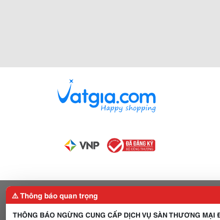
⚠️ Thông báo quan trọng
THÔNG BÁO NGỪNG CUNG CẤP DỊCH VỤ SÀN THƯƠNG MẠI Đ