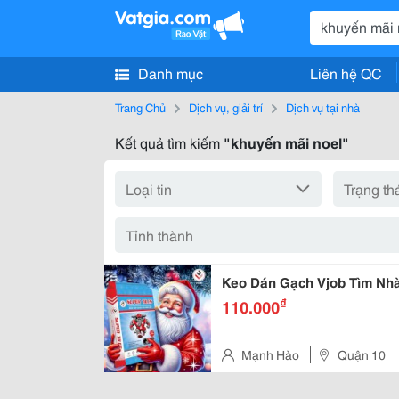
Danh mục
Liên hệ QC
Trang Chủ
Dịch vụ, giải trí
Dịch vụ tại nhà
Kết quả tìm kiếm
"khuyến mãi noel"
Keo Dán Gạch Vjob Tìm Nh
₫
110.000
Mạnh Hào
Quận 10