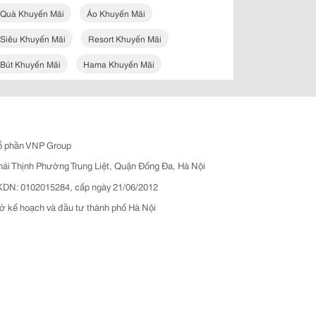
Quà Khuyến Mãi
Áo Khuyến Mãi
Siêu Khuyến Mãi
Resort Khuyến Mãi
Bút Khuyến Mãi
Hama Khuyến Mãi
ổ phần VNP Group
hái Thịnh Phường Trung Liệt, Quận Đống Đa, Hà Nội
N: 0102015284, cấp ngày 21/06/2012
ở kế hoạch và đầu tư thành phố Hà Nội