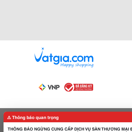
⚠️ Thông báo quan trọng
THÔNG BÁO NGỪNG CUNG CẤP DỊCH VỤ SÀN THƯƠNG MẠI Đ