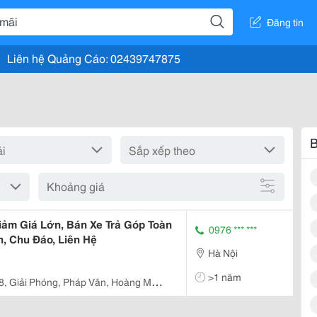
Đăng tin
Liên hệ Quảng Cáo: 02439747875
B
Khoảng giá
iảm Giá Lớn, Bán Xe Trả Góp Toàn
0976 *** ***
h, Chu Đáo, Liên Hệ
Hà Nội
>1 năm
, Giải Phóng, Pháp Vân, Hoàng Mai,