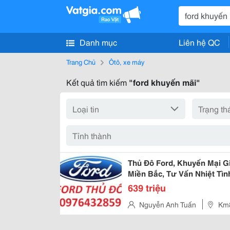
Danh mục
Liên hệ QC
Trang Chủ
Ôtô, xe máy
Kết quả tìm kiếm
"ford khuyến mãi"
Thủ Đô Ford, Khuyến Mại G
Miền Bắc, Tư Vấn Nhiệt Tìn
639 triệu
Nguyễn Anh Tuấn
Km8
Hà Nội