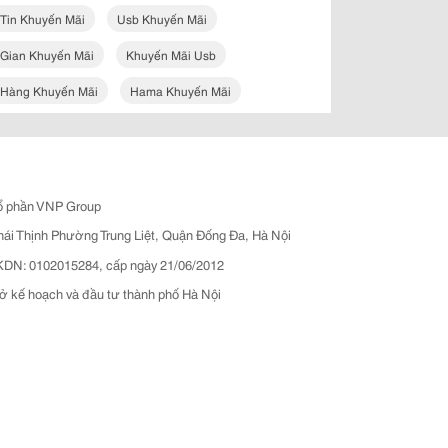
Tin Khuyến Mãi
Usb Khuyến Mãi
Gian Khuyến Mãi
Khuyến Mãi Usb
Hàng Khuyến Mãi
Hama Khuyến Mãi
ổ phần VNP Group
hái Thịnh Phường Trung Liệt, Quận Đống Đa, Hà Nội
N: 0102015284, cấp ngày 21/06/2012
ở kế hoạch và đầu tư thành phố Hà Nội