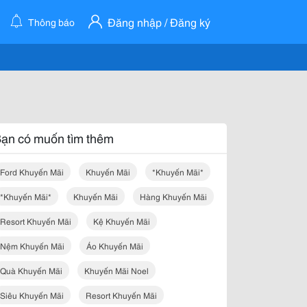
Đăng nhập / Đăng ký
Thông báo
ạn có muốn tìm thêm
Ford Khuyến Mãi
Khuyến Mãi
*khuyến Mãi*
*khuyến Mãi*
Khuyến Mãi
Hàng Khuyến Mãi
Resort Khuyến Mãi
Kệ Khuyến Mãi
Nệm Khuyến Mãi
Áo Khuyến Mãi
Quà Khuyến Mãi
Khuyến Mãi Noel
Siêu Khuyến Mãi
Resort Khuyến Mãi