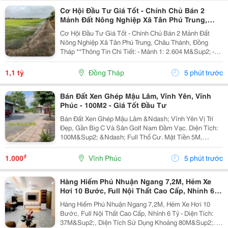
Cơ Hội Đầu Tư Giá Tốt - Chính Chủ Bán 2
Mảnh Đất Nông Nghiệp Xã Tân Phú Trung,
Châu Thành, Đồng Tháp
Cơ Hội Đầu Tư Giá Tốt - Chính Chủ Bán 2 Mảnh Đất
Nông Nghiệp Xã Tân Phú Trung, Châu Thành, Đồng
Tháp **Thông Tin Chi Tiết: - Mảnh 1: 2.604 M&Sup2; -
Mảnh 2: 1.527 M&Sup2; - Tổng Diện Tích: 4.131
M&Sup2; Giá Bán: 1 Tỷ 100 Triệu (Bán Cả 2 Mảnh, Có...
1,1 tỷ
Đồng Tháp
5 phút trước
Bán Đất Xen Ghép Mậu Lâm, Vĩnh Yên, Vĩnh
Phúc - 100M2 - Giá Tốt Đầu Tư
Bán Đất Xen Ghép Mậu Lâm &Ndash; Vĩnh Yên Vị Trí
Đẹp, Gần Big C Và Sân Golf Nam Đầm Vạc. Diện Tích:
100M&Sup2; &Ndash; Full Thổ Cư. Mặt Tiền 5M,
Đường Rộng 13,5M. Chỉ 5 Phút Đến Big C Và Bến Xe
Vĩnh Yên. Liền Kề Các Khu Đô Thị: Nam Đầm Vạc,...
₫
1.000
Vĩnh Phúc
5 phút trước
Hàng Hiếm Phú Nhuận Ngang 7,2M, Hẻm Xe
Hơi 10 Bước, Full Nội Thất Cao Cấp, Nhỉnh 6
Tỷ
Hàng Hiếm Phú Nhuận Ngang 7,2M, Hẻm Xe Hơi 10
Bước, Full Nội Thất Cao Cấp, Nhỉnh 6 Tỷ - Diện Tích:
37M&Sup2;, Diện Tích Sử Dụng Khoảng 80M&Sup2;. -