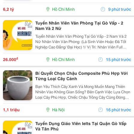
Kết Cấu: 1 Trệt 1 Lầu, Gồm 3 Phòng Ngủ, 2 Wc; Có 1
Phòng Ngủ Tầng Trệt, Ban Công Thông 2 Phòng...
6,2 tỷ
Hồ Chí Minh
9 phút trước
Tuyển Nhân Viên Văn Phòng Tại Gò Vấp - 2
Nam Và 2 Nữ
Tuyển Nhân Viên Văn Phòng Tại Gò Vấp - 2 Nam Và 2
Nữ Nhân Viên Văn Phòng: (Là Sinh Viên Hoặc Đã Tốt
Nghiệp Cao Đẳng/ Đại Học) 1/ Vị Trí: Nhân Viên Full
Time (2 Nam 2 Nữ) Ca Làm: 13:00 Đến 21:00 (1 Tháng
Được Nghỉ Phép 1 Ngày, Và Hưởng Các Ngày...
₫
26.000
Hồ Chí Minh
15 phút trước
Bí Quyết Chọn Chậu Composite Phù Hợp Với
Từng Loại Cây Cảnh
Bạn Yêu Thích Cây Xanh Và Mong Muốn Mang Thiên
Nhiên Vào Không Gian Sống? Bên Cạnh Việc Lựa Chọn
Loại Cây Phù Hợp, Chiếc Chậu Trồng Cây Cũng Đóng
Vai Trò Vô Cùng Quan Trọng. Không Chỉ Là Nơi Giúp
Cây Phát Triển Khỏe Mạnh, Chậu Còn Góp Phần Tạo
1,1 triệu
Hà Nội
16 phút trước
Nên Vẻ...
Tuyển Dụng Giáo Viên Ielts Tại Quận Gò Vấp
Và Tân Phú