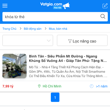
Trang Chủ
Bất động sản
Mua, bán nhà
Lọc nâng cao
Bình Tân - Siêu Phẩm Mt Đường - Ngang
Khủng Sổ Vuông A4 - Giáp Tân Phú- Tặng Nội
Thất Xịn
Mô Tả : - Nhà 4 Tầng Thiết Kế Phong Cách Hiện Đại. -
Gồm 3Pn, 4Wc, Tủ Quần Áo Âm, Nội Thất Smarthome
Có Thể Điều Khiển Từ Xa, Cửa Khóa Từ Thông Minh. -
Mặt Tiền Đường Sạch Sẽ, An Ninh. - Khu Phân Lô Cao
Tầng, Hàng Xóm Thân Thiện, Dân Trí Cao,...
7,99 tỷ
Hồ Chí Minh
>1 năm
1