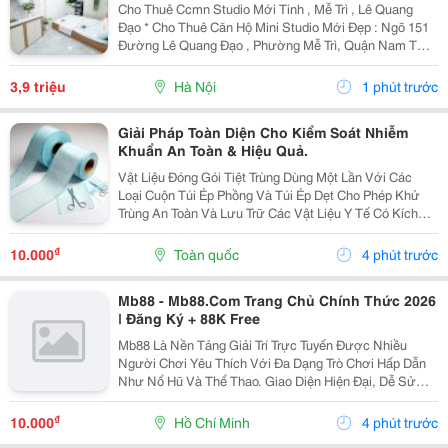
Cho Thuê Ccmn Studio Mới Tinh , Mễ Trì , Lê Quang
Đạo * Cho Thuê Căn Hộ Mini Studio Mới Đẹp : Ngõ 151
Đường Lê Quang Đạo , Phường Mễ Trì, Quận Nam Từ
Liêm, Thành Phố Hà Nội. Vị Trí Thuận Tiện, Khu Dân Cư
Văn Minh, Phù Hợp Sinh Viên Và Người Đi...
3,9 triệu
Hà Nội
1 phút trước
Giải Pháp Toàn Diện Cho Kiểm Soát Nhiễm
Khuẩn An Toàn & Hiệu Quả.
Vật Liệu Đóng Gói Tiệt Trùng Dùng Một Lần Với Các
Loại Cuộn Túi Ép Phồng Và Túi Ép Dẹt Cho Phép Khử
Trùng An Toàn Và Lưu Trữ Các Vật Liệu Y Tế Có Kích
Cỡ Và Ứng Dụng Khác Nhau. Các Cuộn Túi Ép Tiệt
Trùng Được Làm Bằng 2 Lớp: Giấy Và Màng Film, Hai...
₫
10.000
Toàn quốc
4 phút trước
Mb88 - Mb88.Com Trang Chủ Chính Thức 2026
| Đăng Ký + 88K Free
Mb88 Là Nền Tảng Giải Trí Trực Tuyến Được Nhiều
Người Chơi Yêu Thích Với Đa Dạng Trò Chơi Hấp Dẫn
Như Nổ Hũ Và Thể Thao. Giao Diện Hiện Đại, Dễ Sử
Dụng Giúp Người Dùng Thao Tác Thuận Tiện Trên Mọi
Thiết Bị. Hệ Thống Bảo Mật Tiên Tiến Đảm Bảo An
₫
10.000
Hồ Chí Minh
4 phút trước
Toàn...