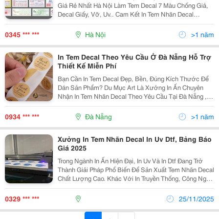
Giá Rẻ Nhất Hà Nội Làm Tem Decal 7 Màu Chống Giả,
Decal Giấy, Vỡ, Uv.. Cam Kết In Tem Nhãn Decal
Nhanh, Chất Lượng, Miễn Phí Thiết Kế Đẹp In Decal
Thực Phẩm, Tem Nhãn Mỹ Phẩm Tem Nhãn Decan...
0345 *** ***
Hà Nội
>1 năm
In Tem Decal Theo Yêu Cầu Ở Đà Nẵng Hỗ Trợ
Thiết Kế Miễn Phí
Bạn Cần In Tem Decal Đẹp, Bền, Đúng Kích Thước Để
Dán Sản Phẩm? Du Mục Art Là Xưởng In Ấn Chuyên
Nhận In Tem Nhãn Decal Theo Yêu Cầu Tại Đà Nẵng ,
Hỗ Trợ Thiết Kế Miễn Phí Từ Ý Tưởng Ban Đầu Đến File
In Hoàn Chỉnh Kể Cả Khi Bạn Chưa Có Sẵn Mẫu. Nếu...
0934 *** ***
Đà Nẵng
>1 năm
Xưởng In Tem Nhãn Decal In Uv Dtf, Bảng Báo
Giá 2025
Trong Ngành In Ấn Hiện Đại, In Uv Và In Dtf Đang Trở
Thành Giải Pháp Phổ Biến Để Sản Xuất Tem Nhãn Decal
Chất Lượng Cao. Khác Với In Truyền Thống, Công Nghệ
In Uv Sử Dụng Ánh Sáng Cực Tím Để Làm Khô Mực
Ngay Trên Bề Mặt Vật Liệu, Giúp Tem Nhãn Bền...
0329 *** ***
25/11/2025