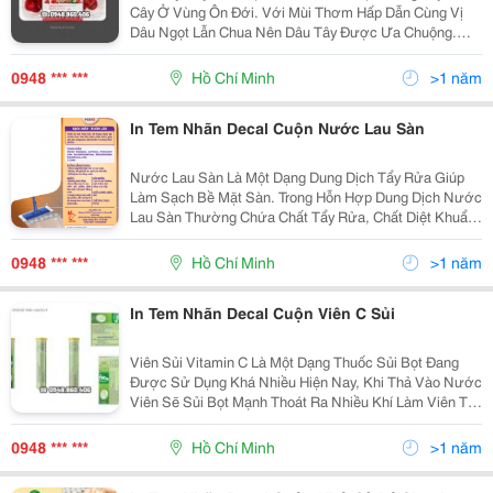
Cây Ở Vùng Ôn Đới. Với Mùi Thơm Hấp Dẫn Cùng Vị
Dâu Ngọt Lẫn Chua Nên Dâu Tây Được Ưa Chuộng.
Loại Trái Cây Nội Địa Này Có Giá Trị Dinh Dưỡng Cao,
Được Coi Là &Ldquo;Nữ Hoàng Của Các Loài Trái...
0948 *** ***
Hồ Chí Minh
>1 năm
In Tem Nhãn Decal Cuộn Nước Lau Sàn
Nước Lau Sàn Là Một Dạng Dung Dịch Tẩy Rửa Giúp
Làm Sạch Bề Mặt Sàn. Trong Hỗn Hợp Dung Dịch Nước
Lau Sàn Thường Chứa Chất Tẩy Rửa, Chất Diệt Khuẩn
Để Giúp Loại Bỏ Các Chất Bẩn Trên Sàn, Cho Sàn Sạch
Bong, Sáng Bóng, Cho Căn Nhà Bạn Luôn Thơm Mát
0948 *** ***
Hồ Chí Minh
>1 năm
Dễ...
In Tem Nhãn Decal Cuộn Viên C Sủi
Viên Sủi Vitamin C Là Một Dạng Thuốc Sủi Bọt Đang
Được Sử Dụng Khá Nhiều Hiện Nay, Khi Thả Vào Nước
Viên Sẽ Sủi Bọt Mạnh Thoát Ra Nhiều Khí Làm Viên Tan
Vỡ Và Tan Hoàn Toàn Trong Nước Tạo Thành Dung
Dịch Dễ Uống. Một Viên C Sủi Bọt Thông Thường
0948 *** ***
Hồ Chí Minh
>1 năm
Hiện...