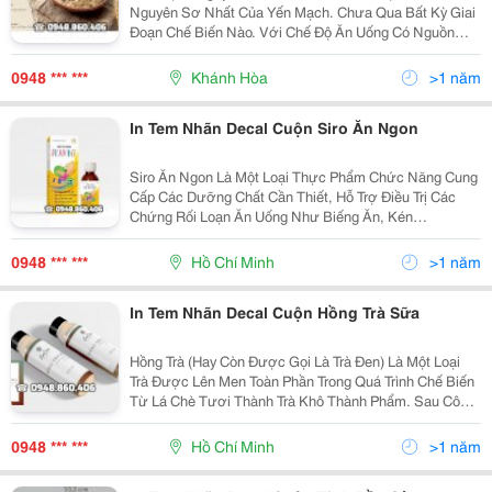
Nguyên Sơ Nhất Của Yến Mạch. Chưa Qua Bất Kỳ Giai
Đoạn Chế Biến Nào. Với Chế Độ Ăn Uống Có Nguồn
Gốc Thực Vật Thì Ngũ Cốc Nguyên Cám, Nhất Là Yến
Mạch Nguyên Cám Được Xem Là Thực Phẩm
0948 *** ***
Khánh Hòa
>1 năm
&Ldquo;Vàng&Rdquo;....
In Tem Nhãn Decal Cuộn Siro Ăn Ngon
Siro Ăn Ngon Là Một Loại Thực Phẩm Chức Năng Cung
Cấp Các Dưỡng Chất Cần Thiết, Hỗ Trợ Điều Trị Các
Chứng Rối Loạn Ăn Uống Như Biếng Ăn, Kén
Ăn,&Hellip; Ở Trẻ Nhỏ Thông Qua Cơ Chế Kích Thích Vị
Giác, Giúp Bé Ăn Ngon Miệng Hơn. Mỗi Sản Phẩm Siro
0948 *** ***
Hồ Chí Minh
>1 năm
Ăn...
In Tem Nhãn Decal Cuộn Hồng Trà Sữa
Hồng Trà (Hay Còn Được Gọi Là Trà Đen) Là Một Loại
Trà Được Lên Men Toàn Phần Trong Quá Trình Chế Biến
Từ Lá Chè Tươi Thành Trà Khô Thành Phẩm. Sau Công
Đoạn Làm Héo Lá Chè, Chè Được Cho Lên Men Tự
Nhiên Ở Nhiệt Độ Môi Trường. Tuỳ Vào Thời Tiết Mà...
0948 *** ***
Hồ Chí Minh
>1 năm