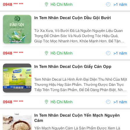
Gối Nằm Không Phù Hợp Gây Đau Nhức,&Hellip; Tác
0948 *** ***
Hồ Chí Minh
>1 năm
Hại Của...
In Tem Nhãn Decal Cuộn Dầu Gội Bưởi
Từ Xa Xưa, Vỏ Bưởi Đã Là Nguồn Nguyên Liệu Quan
Trọng Để Chăm Sóc Và Nuôi Dưỡng Tóc Hiệu Quả,
Giúp Tóc Mọc Nhanh Hơn, Khỏe Mạnh Hơn. Để Tận
Dụng Ưu Điểm Đó, Nhiều Thương Hiệu Đã Nghiên Cứu
Và Sản Xuất Các Dòng Dầu Gội Bưởi Của Riêng Mình.
0948 *** ***
Hồ Chí Minh
>1 năm
Đối Với...
In Tem Nhãn Decal Cuộn Giấy Cán Opp
Tem Nhãn Decal Là Hình Ảnh Đại Diện Thu Nhỏ Của Một
Thương Hiệu Hay Sản Phẩm. Thường Được Dán Trực
Tiếp Trên Từng Sản Phẩm, Để Dễ Dàng Phân Biệt, Nhận
Diện Được Hàng Hóa. Màng Opp (Oriented
Polypropylene) Là Loại Màng Được Sản Xuất Từ Hạt
0948 *** ***
Hồ Chí Minh
>1 năm
Nhựa Pp,...
In Tem Nhãn Decal Cuộn Yến Mạch Nguyên
Cám
Yến Mạch Nguyên Cám Là Sản Phẩm Được Xem Là