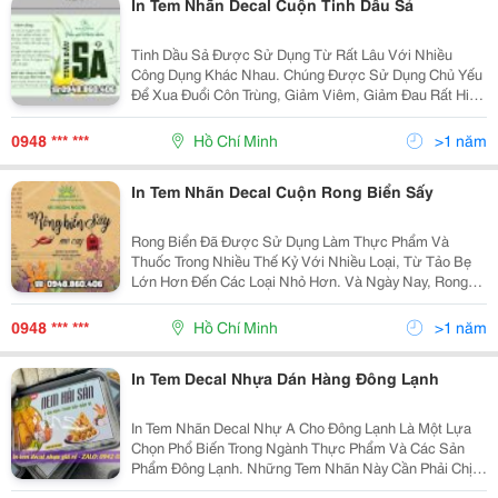
In Tem Nhãn Decal Cuộn Tinh Dầu Sả
Tinh Dầu Sả Được Sử Dụng Từ Rất Lâu Với Nhiều
Công Dụng Khác Nhau. Chúng Được Sử Dụng Chủ Yếu
Để Xua Đuổi Côn Trùng, Giảm Viêm, Giảm Đau Rất Hiệu
Quả. Bên Cạnh Đó, Nó Còn Được Sử Dụng Để Tạo Mùi
Hương, Trị Chứng Khó Tiêu Và Thậm Chí Còn Dùng Để
0948 *** ***
Hồ Chí Minh
>1 năm
Dưỡng...
In Tem Nhãn Decal Cuộn Rong Biển Sấy
Rong Biển Đã Được Sử Dụng Làm Thực Phẩm Và
Thuốc Trong Nhiều Thế Kỷ Với Nhiều Loại, Từ Tảo Bẹ
Lớn Hơn Đến Các Loại Nhỏ Hơn. Và Ngày Nay, Rong
Biển Càng Được Sử Dụng Phổ Biến Hơn, Đặc Biệt Là
Trong Ẩm Thực Của Người Dân Châu Á Và Các Vùng
0948 *** ***
Hồ Chí Minh
>1 năm
Ven Biển....
In Tem Decal Nhựa Dán Hàng Đông Lạnh
In Tem Nhãn Decal Nhự A Cho Đông Lạnh Là Một Lựa
Chọn Phổ Biến Trong Ngành Thực Phẩm Và Các Sản
Phẩm Đông Lạnh. Những Tem Nhãn Này Cần Phải Chịu
Được Nhiệt Độ Thấp Và Độ Ẩm Cao Mà Không Bị Bong