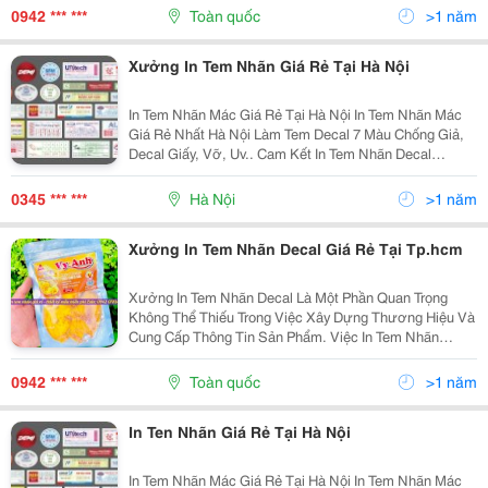
Tróc Hoặc Mờ Chữ. Số Lượng In Tối Thiểu Là 1,000
0942 *** ***
Toàn quốc
>1 năm
Tem,...
Xưởng In Tem Nhãn Giá Rẻ Tại Hà Nội
In Tem Nhãn Mác Giá Rẻ Tại Hà Nội In Tem Nhãn Mác
Giá Rẻ Nhất Hà Nội Làm Tem Decal 7 Màu Chống Giả,
Decal Giấy, Vỡ, Uv.. Cam Kết In Tem Nhãn Decal
Nhanh, Chất Lượng, Miễn Phí Thiết Kế Đẹp In Decal
Thực Phẩm, Tem Nhãn Mỹ Phẩm Tem Nhãn Decan...
0345 *** ***
Hà Nội
>1 năm
Xưởng In Tem Nhãn Decal Giá Rẻ Tại Tp.hcm
Xưởng In Tem Nhãn Decal Là Một Phần Quan Trọng
Không Thể Thiếu Trong Việc Xây Dựng Thương Hiệu Và
Cung Cấp Thông Tin Sản Phẩm. Việc In Tem Nhãn
Decal Giá Rẻ Đang Trở Thành Giải Pháp Ưu Việt Cho
Các Doanh Nghiệp Muốn Tối Ưu Chi Phí Mà Vẫn Đảm
0942 *** ***
Toàn quốc
>1 năm
Bảo Chất...
In Ten Nhãn Giá Rẻ Tại Hà Nội
In Tem Nhãn Mác Giá Rẻ Tại Hà Nội In Tem Nhãn Mác