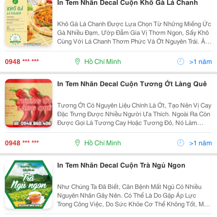
In Tem Nhãn Decal Cuộn Khô Gà Lá Chanh
Khô Gà Lá Chanh Được Lựa Chọn Từ Những Miếng Ức
Gà Nhiều Đạm, Ướp Đẫm Gia Vị Thơm Ngon, Sấy Khô
Cùng Với Lá Chanh Thơm Phức Và Ớt Nguyên Trái. Ăn
Vào Sẽ Có Vị Mằn Mặn, Ngọt Thanh Quyện Với Cay
Nồng, Rất Thích Hợp Cho Các Chuyến Đi Xa, Các Buổi
0948 *** ***
Hồ Chí Minh
>1 năm
Party...
In Tem Nhãn Decal Cuộn Tương Ớt Làng Quê
Tương Ớt Có Nguyên Liệu Chính Là Ớt, Tạo Nên Vị Cay
Đặc Trưng Được Nhiều Người Ưa Thích. Ngoài Ra Còn
Được Gọi Là Tương Cay Hoặc Tương Đỏ, Nó Làm
Tăng Thêm Hương Vị Cho Các Món Ăn Ngày Thường
Của Bạn. Đối Với Những Người Yêu Thích Vị Cay,
0948 *** ***
Hồ Chí Minh
>1 năm
Tương Ớt...
In Tem Nhãn Decal Cuộn Trà Ngủ Ngon
Như Chúng Ta Đã Biết, Căn Bệnh Mất Ngủ Có Nhiều
Nguyên Nhân Gây Nên. Có Thể Là Do Gặp Áp Lực
Trong Công Việc, Do Sức Khỏe Cơ Thể Không Tốt, Một
Số Tác Động Từ Bên Ngoài Như Tiếng Ồn, Nệm Hoặc