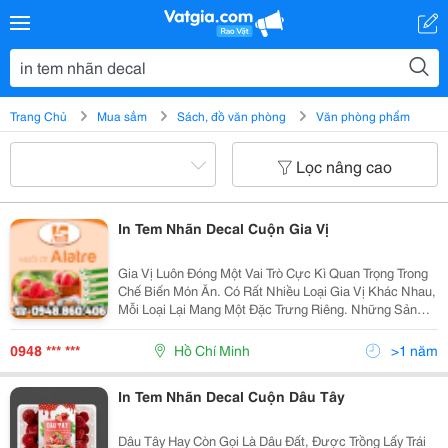
Trang Chủ
Mua sắm
Sách, đồ văn phòng
Văn phòng phẩm
Lọc nâng cao
In Tem Nhãn Decal Cuộn Gia Vị
Gia Vị Luôn Đóng Một Vai Trò Cực Kì Quan Trọng Trong
Chế Biến Món Ăn. Có Rất Nhiều Loại Gia Vị Khác Nhau,
Mỗi Loại Lại Mang Một Đặc Trưng Riêng. Những Sản
Phẩm Gia Vị Để Đưa Ra Thị Trường Đến Tay Người Tiêu
Dùng Thì Cần Phải Có Bao Bì, Tem...
0948 *** ***
Hồ Chí Minh
>1 năm
In Tem Nhãn Decal Cuộn Dâu Tây
Dâu Tây Hay Còn Gọi Là Dâu Đất, Được Trồng Lấy Trái