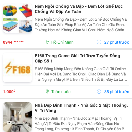
Nệm Ngồi Chống Va Đập - Đệm Lót Ghế Bọc
Chống Và Đập An Toàn
Nệm Ngồi Chống Va Đập - Đệm Lót Ghế Bọc Chống Và
Đập An Toàn Giải Pháp Bảo Vệ An Toàn Cho Gia Đình,
Trường Học Và Không Gian Vui Chơi Nệm Ngồi Chống
Va Đập &Ndash; Đệm Lót Ghế Bọc Chống Va Đập An
Toàn Có Khả Năng Giảm Chấn, Đàn Hồi Tốt, Nhiều Độ...
0944 *** ***
Hồ Chí Minh
27 phút trước
F168 Trang Game Giải Trí Trực Tuyến Đẳng
Cấp Số 1
F168 Đăng Nhập Mang Đến Không Gian Giải Trí Online
Hiện Đại Với Đa Dạng Trò Chơi, Giao Diện Dễ Dùng Và
Trải Nghiệm Mượt Mà Trên Nhiều Thiết Bị. Đây Là Lựa
Chọn Phù Hợp Cho Người Chơi Yêu Thích Trực Tuyến,
Game Bài Và Cá Cược Thể Thao An Toàn, Tiện...
₫
1.000
Toàn quốc
36 phút trước
Nhà Đẹp Bình Thạnh - Nhà Góc 2 Mặt Thoáng,
Vị Trí Vàng
Nhà Đẹp Bình Thạnh - Nhà Góc 2 Mặt Thoáng, Vị Trí
Vàng Vị Trí Đắc Địa Ngay Phạm Văn Đồng Giao Nơ
Trang Long, Phường 13 Bình Thạnh, Di Chuyển Sân Bay