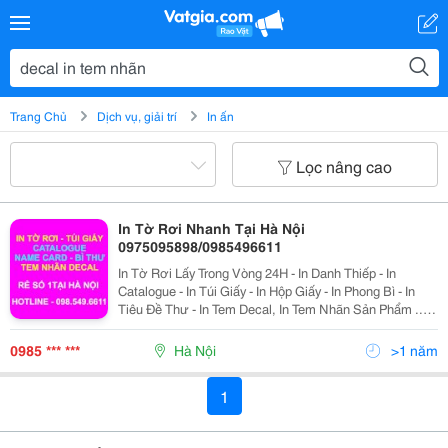
Trang Chủ
Dịch vụ, giải trí
In ấn
Lọc nâng cao
In Tờ Rơi Nhanh Tại Hà Nội
0975095898/0985496611
In Tờ Rơi Lấy Trong Vòng 24H - In Danh Thiếp - In
Catalogue - In Túi Giấy - In Hộp Giấy - In Phong Bì - In
Tiêu Đề Thư - In Tem Decal, In Tem Nhãn Sản Phẩm ...
Hệ Thống Nhà Xưởng Máy Móc Hiện Đại Chúng Tôi
Cam Kết Chủ Động Về Tiến Độ, Chất Lượng S
0985 *** ***
Hà Nội
>1 năm
1