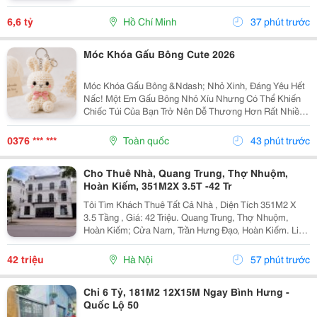
Chỉ Vài Phút. Diện Tích: 22M&Sup2; Giá Bán: 4.95 Tỷ
(Thương Lượng) Kết Cấu: 1 Trệt 2 Lầu Sân...
6,6 tỷ
Hồ Chí Minh
37 phút trước
Móc Khóa Gấu Bông Cute 2026
Móc Khóa Gấu Bông &Ndash; Nhỏ Xinh, Đáng Yêu Hết
Nấc! Một Em Gấu Bông Nhỏ Xíu Nhưng Có Thể Khiến
Chiếc Túi Của Bạn Trở Nên Dễ Thương Hơn Rất Nhiều
Móc Khóa Gấu Bông Với Thiết Kế Mềm Mại, Đáng Yêu,
Thích Hợp Để Treo Lên Balo, Túi Xách, Chìa Khóa...
0376 *** ***
Toàn quốc
43 phút trước
Cho Thuê Nhà, Quang Trung, Thợ Nhuộm,
Hoàn Kiếm, 351M2X 3.5T -42 Tr
Tôi Tìm Khách Thuê Tất Cả Nhà , Diện Tích 351M2 X
3.5 Tầng , Giá: 42 Triệu. Quang Trung, Thợ Nhuộm,
Hoàn Kiếm; Cửa Nam, Trần Hưng Đạo, Hoàn Kiếm. Liên
Hệ Chủ Nhà: 0947910983 . Vị Trí Gần Ngã Ba, Khu Đông
Dân Cư, Kinh Doanh Sầm Uất, Nhiều Trụ Sở Văn...
42 triệu
Hà Nội
57 phút trước
Chỉ 6 Tỷ, 181M2 12X15M Ngay Bình Hưng -
Quốc Lộ 50