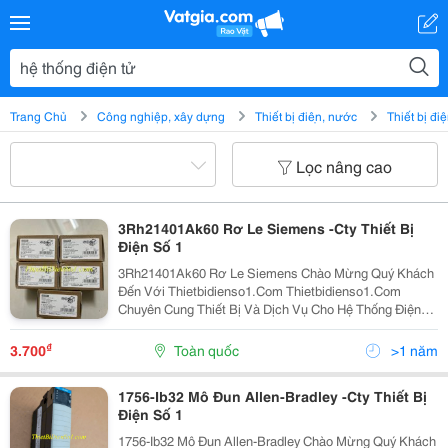
Trang Chủ
Công nghiệp, xây dựng
Thiết bị điện, nước
Thiết bị đi
Lọc nâng cao
3Rh21401Ak60 Rơ Le Siemens -Cty Thiết Bị
Điện Số 1
3Rh21401Ak60 Rơ Le Siemens Chào Mừng Quý Khách
Đến Với Thietbidienso1.Com Thietbidienso1.Com
Chuyên Cung Thiết Bị Và Dịch Vụ Cho Hệ Thống Điện
Tự Động Trong Công Nghiệp Cũng Như Điện Dân Dụng.
Chúng Tôi Tự Hào Là Nhà Cung Cấp Thiết Bị Điện Cho...
₫
3.700
Toàn quốc
>1 năm
1756-Ib32 Mô Đun Allen-Bradley -Cty Thiết Bị
Điện Số 1
1756-Ib32 Mô Đun Allen-Bradley Chào Mừng Quý Khách