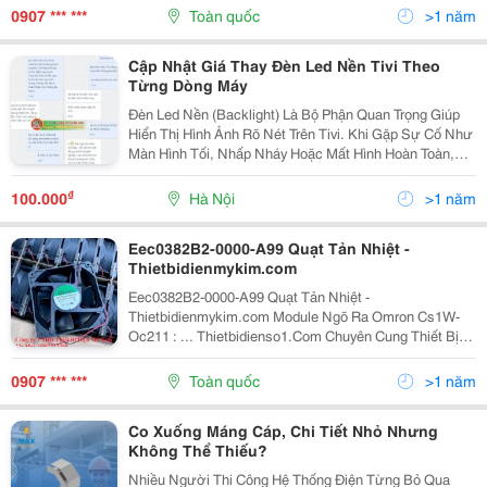
Chúng Tôi Tự Hào Là Nhà .. Công Ty Tnhh Thiết Bị
0907 *** ***
Toàn quốc
>1 năm
Điện...
Cập Nhật Giá Thay Đèn Led Nền Tivi Theo
Từng Dòng Máy
Đèn Led Nền (Backlight) Là Bộ Phận Quan Trọng Giúp
Hiển Thị Hình Ảnh Rõ Nét Trên Tivi. Khi Gặp Sự Cố Như
Màn Hình Tối, Nhấp Nháy Hoặc Mất Hình Hoàn Toàn,
Việc Thay Thế Đèn Led Nền Là Giải Pháp Cần Thiết. Tại
Hệ Thống Điện Tử Châu Anh , Chúng Tôi Cung...
₫
100.000
Hà Nội
>1 năm
Eec0382B2-0000-A99 Quạt Tản Nhiệt -
Thietbidienmykim.com
Eec0382B2-0000-A99 Quạt Tản Nhiệt -
Thietbidienmykim.com Module Ngõ Ra Omron Cs1W-
Oc211 : ... Thietbidienso1.Com Chuyên Cung Thiết Bị
Và Dịch Vụ Cho Hệ Thống Điện Tự Động Trong Công
Nghiệp Cũng Như Điện Dân Dụng. Công Ty Tnhh Thiết
0907 *** ***
Toàn quốc
>1 năm
Bị Điện Mỹ...
Co Xuống Máng Cáp, Chi Tiết Nhỏ Nhưng
Không Thể Thiếu?
Nhiều Người Thi Công Hệ Thống Điện Từng Bỏ Qua