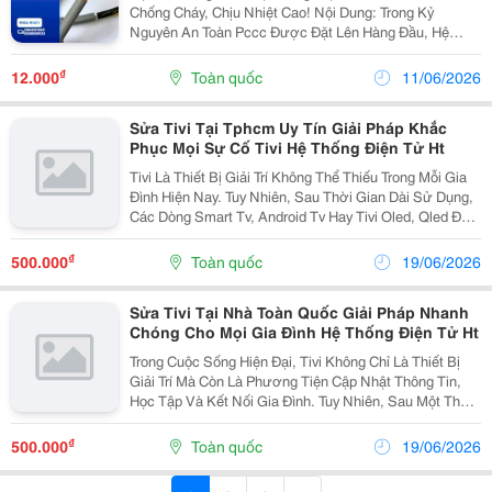
Chống Cháy, Chịu Nhiệt Cao! Nội Dung: Trong Kỷ
Nguyên An Toàn Pccc Được Đặt Lên Hàng Đầu, Hệ
Thống Điện Tòa Nhà, Tầng Hầm, Nhà Xưởng Bắt Buộc
Phải Trang Bị Vật Tư Chống Cháy Tiêu Chuẩn:
₫
12.000
Toàn quốc
11/06/2026
&Middot;...
Sửa Tivi Tại Tphcm Uy Tín Giải Pháp Khắc
Phục Mọi Sự Cố Tivi Hệ Thống Điện Tử Ht
Tivi Là Thiết Bị Giải Trí Không Thể Thiếu Trong Mỗi Gia
Đình Hiện Nay. Tuy Nhiên, Sau Thời Gian Dài Sử Dụng,
Các Dòng Smart Tv, Android Tv Hay Tivi Oled, Qled Đều
Có Thể Gặp Phải Nhiều Sự Cố Như Mất Nguồn, Không
Lên Hình, Sọc Màn Hình, Mất Tiếng Hoặc...
₫
500.000
Toàn quốc
19/06/2026
Sửa Tivi Tại Nhà Toàn Quốc Giải Pháp Nhanh
Chóng Cho Mọi Gia Đình Hệ Thống Điện Tử Ht
Trong Cuộc Sống Hiện Đại, Tivi Không Chỉ Là Thiết Bị
Giải Trí Mà Còn Là Phương Tiện Cập Nhật Thông Tin,
Học Tập Và Kết Nối Gia Đình. Tuy Nhiên, Sau Một Thời
Gian Sử Dụng, Tivi Có Thể Phát Sinh Nhiều Lỗi Như
Mất Nguồn, Không Lên Hình, Mất Tiếng, Sọc...
₫
500.000
Toàn quốc
19/06/2026