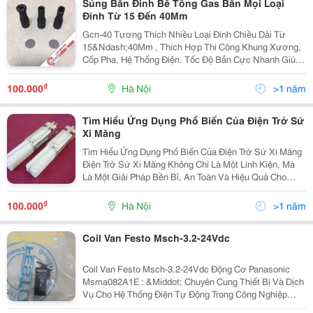
Súng Bắn Đinh Bê Tông Gas Bắn Mọi Loại
Đinh Từ 15 Đến 40Mm
Gcn-40 Tương Thích Nhiều Loại Đinh Chiều Dài Từ
15&Ndash;40Mm , Thích Hợp Thi Công Khung Xương,
Cốp Pha, Hệ Thống Điện. Tốc Độ Bắn Cực Nhanh Giúp
Tiết Kiệm Thời Gian Và Nhân Công. Chi Tiết Sản Phẩm:
Https://Www.congnghiepcuongthinh.com/Sung-Ban-
₫
100.000
Hà Nội
>1 năm
Dinh-...
Tìm Hiểu Ứng Dụng Phổ Biến Của Điện Trở Sứ
Xi Măng
Tìm Hiểu Ứng Dụng Phổ Biến Của Điện Trở Sứ Xi Măng
Điện Trở Sứ Xi Măng Không Chỉ Là Một Linh Kiện, Mà
Là Một Giải Pháp Bền Bỉ, An Toàn Và Hiệu Quả Cho
Việc Kiểm Soát Công Suất Trong Các Hệ Thống Điện Tử
Và Công Nghiệp Của Bạn. Điện Trở Sứ Xi...
₫
100.000
Hà Nội
>1 năm
Coil Van Festo Msch-3.2-24Vdc
Coil Van Festo Msch-3.2-24Vdc Động Cơ Panasonic
Msma082A1E : &Middot; Chuyên Cung Thiết Bị Và Dịch
Vụ Cho Hệ Thống Điện Tự Động Trong Công Nghiệp
Cũng Như Điện Dân Dụng. &Middot; Chúng Tôi Tự Hào