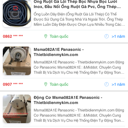
Ống Ruột Gà Lõi Thép Bọc Nhựa Bọc Lưới
Inox, Đầu Nối Ống Ruột Gà Pvc, Ống Thép
Luồn Dây Điện Phi 34
Ống Luồn Dây Điện (Ống Ruột Gà Lõi Thép) Có Thể
Được Sử Dụng Cả Trong Nhà Và Ngoài Trời. Ống Thép
Mềm Luồn Dây Điện Được Chọn Lựa Nhiều Trong Các
Công Trình Thi Công Điện Như: Hệ Thống Điện Tự Động
Hóa Hệ Thống Dây Chuyền Tự Động Tủ Điều...
0862 *** ***
Toàn quốc
>1 năm
Msma082A1E Panasonic -
Thietbidienmykim.com
Msma082A1E Panasonic - Thietbidienmykim.com Động
Cơ Panasonic Msma082A1E : &Middot; Chuyên Cung
Thiết Bị Và Dịch Vụ Cho Hệ Thống Điện Tự Động Trong
Công Nghiệp Cũng Như Điện Dân Dụng. Công Ty Tnhh
Thiết Bị Điện Mỹ Kim, Http://Thietbidienmykim.c...
0907 *** ***
Toàn quốc
>1 năm
Động Cơ Msma082A1E Panasonic -
Thietbidienmykim.com
Msma082A1E Panasonic - Thietbidienmykim.com Động
Cơ Panasonic Msma082A1E : &Middot; Chuyên Cung
Thiết Bị Và Dịch Vụ Cho Hệ Thống Điện Tự Động Trong
Công Nghiệp Cũng Như Điện Dân Dụng. &Middot;