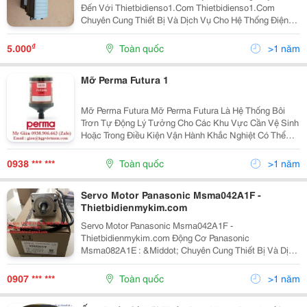
Đến Với Thietbidienso1.Com Thietbidienso1.Com
Chuyên Cung Thiết Bị Và Dịch Vụ Cho Hệ Thống Điện
Tự Động Trong Công Nghiệp Cũng Như Điện Dân Dụng.
Chúng Tôi Tự Hào Là Nhà Cung Cấp Thiết Bị Điện...
₫
5.000
Toàn quốc
>1 năm
Mỡ Perma Futura 1
Mỡ Perma Futura Mỡ Perma Futura Là Hệ Thống Bôi
Trơn Tự Động Lý Tưởng Cho Các Khu Vực Cần Vệ Sinh
Hoặc Trong Điều Kiện Vận Hành Khắc Nghiệt Có Thể
Dẫn Đến Ăn Mòn Chất Bôi Trơn Kim Loại Hoặc Hệ
Thống Điện Tử. Nguyên Lý Hoạt Động Đáng Tin Cậy Của
0938 *** ***
Toàn quốc
>1 năm
Nó...
Servo Motor Panasonic Msma042A1F -
Thietbidienmykim.com
Servo Motor Panasonic Msma042A1F -
Thietbidienmykim.com Động Cơ Panasonic
Msma082A1E : &Middot; Chuyên Cung Thiết Bị Và Dịch
Vụ Cho Hệ Thống Điện Tự Động Trong Công Nghiệp
Cũng Như Điện Dân Dụng Công Ty Tnhh Thiết Bị Điện
0907 *** ***
Toàn quốc
>1 năm
Mỹ Kim, ...