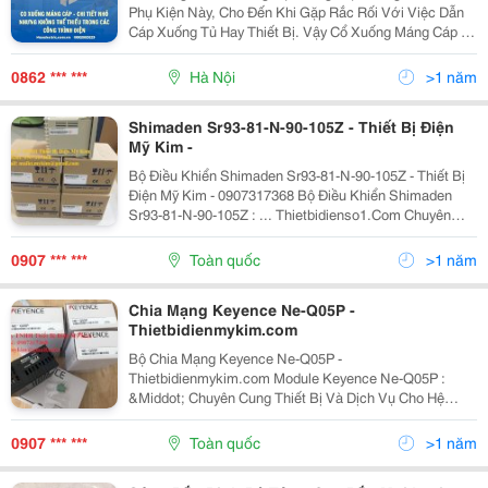
Phụ Kiện Này, Cho Đến Khi Gặp Rắc Rối Với Việc Dẫn
Cáp Xuống Tủ Hay Thiết Bị. Vậy Cổ Xuống Máng Cáp Là
Gì? Có Mấy Loại? Báo Giá Bao Nhiêu Trong Năm 2025?
Thông Tin Chi Tiết Kèm Ứng Dụng Thực Tế Đã Được...
0862 *** ***
Hà Nội
>1 năm
Shimaden Sr93-81-N-90-105Z - Thiết Bị Điện
Mỹ Kim -
Bộ Điều Khiển Shimaden Sr93-81-N-90-105Z - Thiết Bị
Điện Mỹ Kim - 0907317368 Bộ Điều Khiển Shimaden
Sr93-81-N-90-105Z : ... Thietbidienso1.Com Chuyên
Cung Thiết Bị Và Dịch Vụ Cho Hệ Thống Điện Tự Động
Trong Công Nghiệp Cũng Như Điện Dân ... Công...
0907 *** ***
Toàn quốc
>1 năm
Chia Mạng Keyence Ne-Q05P -
Thietbidienmykim.com
Bộ Chia Mạng Keyence Ne-Q05P -
Thietbidienmykim.com Module Keyence Ne-Q05P :
&Middot; Chuyên Cung Thiết Bị Và Dịch Vụ Cho Hệ
Thống Điện Tự Động Trong Công Nghiệp Cũng Như Điện
Dân Dụng. &Middot; Chúng Tôi Tự Hào Là Nhà Cung ..
0907 *** ***
Toàn quốc
>1 năm
Công Ty Tnhh Thiết...