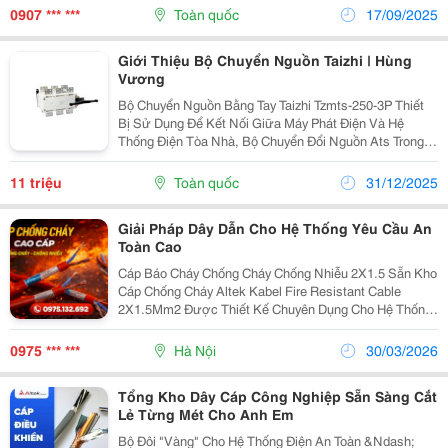
Là Nhà . Công Ty Tnhh Thiết Bị Điện Mỹ Kim, ...
0907 *** ***
Toàn quốc
17/09/2025
Giới Thiệu Bộ Chuyển Nguồn Taizhi | Hùng
Vương
Bộ Chuyển Nguồn Bằng Tay Taizhi Tzmts-250-3P Thiết
Bị Sử Dụng Để Kết Nối Giữa Máy Phát Điện Và Hệ
Thống Điện Tòa Nhà, Bộ Chuyển Đổi Nguồn Ats Trong
Trường Hợp Lưới Điện Chính Xảy Ra Sự Cố. Khi Đó,
Nguồn Tự Động Từ Lưới Điện Chính Sẽ Truyền Tải
11 triệu
Toàn quốc
31/12/2025
Sang...
Giải Pháp Dây Dẫn Cho Hệ Thống Yêu Cầu An
Toàn Cao
Cáp Báo Cháy Chống Cháy Chống Nhiễu 2X1.5 Sẵn Kho
Cáp Chống Cháy Altek Kabel Fire Resistant Cable
2X1.5Mm2 Được Thiết Kế Chuyên Dụng Cho Hệ Thống
Điện, Đạt Chuẩn Quatest 1, Đảm Bảo An Toàn Khi Xảy
Ra Sự Cố Hỏa Hoạn *Thông Số Kỹ Thuật Tiết Diện:...
0975 *** ***
Hà Nội
30/03/2026
Tổng Kho Dây Cáp Công Nghiệp Sẵn Sàng Cắt
Lẻ Từng Mét Cho Anh Em
Bộ Đôi "Vàng" Cho Hệ Thống Điện An Toàn &Ndash;