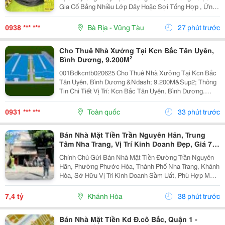
Bấm Ống Thủy Lực 2Sn , Bấm Ống Thủy Lực
Gia Cố Bằng Nhiều Lớp Dây Hoặc Sợi Tổng Hợp , Ứng
4Sn
Dụng Để Vận Chuyển Chất Lỏng Thủy Lực Trong Hệ
Thống Thủy Lực. Những Ống Này Rất Cần Thiết Để
0938 *** ***
Bà Rịa - Vũng Tàu
27 phút trước
Truyền Lực...
Cho Thuê Nhà Xưởng Tại Kcn Bắc Tân Uyên,
Bình Dương, 9.200M²
001Bdkcntb020625 Cho Thuê Nhà Xưởng Tại Kcn Bắc
Tân Uyên, Bình Dương &Ndash; 9.200M&Sup2; Thông
Tin Chi Tiết Vị Trí: Kcn Bắc Tân Uyên, Bình Dương.
Tổng Diện Tích Khuôn Viên: 15.000M&Sup2; Diện Tích
Sử Dụng Tổng Diện Tích Xây Dựng: 9.200M&Sup2;...
0931 *** ***
Toàn quốc
33 phút trước
Bán Nhà Mặt Tiền Trần Nguyên Hãn, Trung
Tâm Nha Trang, Vị Trí Kinh Doanh Đẹp, Giá 7,4
Tỷ
Chính Chủ Gửi Bán Nhà Mặt Tiền Đường Trần Nguyên
Hãn, Phường Phước Hòa, Thành Phố Nha Trang, Khánh
Hòa, Sở Hữu Vị Trí Kinh Doanh Sầm Uất, Phù Hợp Mở
Cửa Hàng, Văn Phòng, Showroom Hoặc Đầu Tư Cho
Thuê Lâu Dài. Thông Tin Chi Tiết. - Địa Chỉ: Số...
7,4 tỷ
Khánh Hòa
38 phút trước
Bán Nhà Mặt Tiền Kd Đ.cô Bắc, Quận 1 -