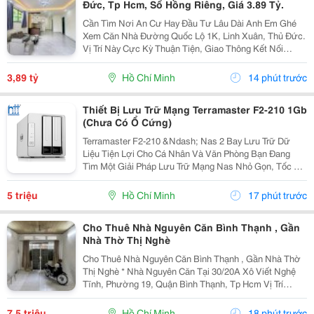
Đức, Tp Hcm, Sổ Hồng Riêng, Giá 3.89 Tỷ.
Cần Tìm Nơi An Cư Hay Đầu Tư Lâu Dài Anh Em Ghé
Xem Căn Nhà Đường Quốc Lộ 1K, Linh Xuân, Thủ Đức.
Vị Trí Này Cực Kỳ Thuận Tiện, Giao Thông Kết Nối
Nhanh Chóng, Cực Kỳ Phù Hợp Cho Khách Mua Để Giữ
Tài Sản Hoặc Cho Thuê Đều Rất Ổn Định. Thông Tin...
3,89 tỷ
Hồ Chí Minh
14 phút trước
Thiết Bị Lưu Trữ Mạng Terramaster F2-210 1Gb
(Chưa Có Ổ Cứng)
Terramaster F2-210 &Ndash; Nas 2 Bay Lưu Trữ Dữ
Liệu Tiện Lợi Cho Cá Nhân Và Văn Phòng Bạn Đang
Tìm Một Giải Pháp Lưu Trữ Mạng Nas Nhỏ Gọn, Tốc Độ
Ổn Định Và Hỗ Trợ Nhiều Tính Năng Sao Lưu?
Terramaster F2-210 Là Lựa Chọn Phù Hợp Cho Cá
5 triệu
Hồ Chí Minh
17 phút trước
Nhân, Gia...
Cho Thuê Nhà Nguyên Căn Bình Thạnh , Gần
Nhà Thờ Thị Nghè
Cho Thuê Nhà Nguyên Căn Bình Thạnh , Gần Nhà Thờ
Thị Nghè * Nhà Nguyên Căn Tại 30/20A Xô Viết Nghệ
Tĩnh, Phường 19, Quận Bình Thạnh, Tp Hcm Vị Trí
Thuận Tiện, Khu Dân Cư Hiện Hữu, Di Chuyển Nhanh
Sang Trung Tâm. * Diện Tích 57M&Sup2; ( Ngang 4M,...
7,5 triệu
Hồ Chí Minh
18 phút trước