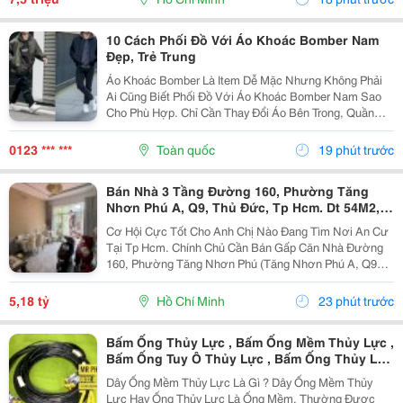
10 Cách Phối Đồ Với Áo Khoác Bomber Nam
Đẹp, Trẻ Trung
Áo Khoác Bomber Là Item Dễ Mặc Nhưng Không Phải
Ai Cũng Biết Phối Đồ Với Áo Khoác Bomber Nam Sao
Cho Phù Hợp. Chỉ Cần Thay Đổi Áo Bên Trong, Quần
Hoặc Giày, Bạn Đã Có Thể Tạo Nên Nhiều Outfit Khác
Nhau Để Đi Làm, Dạo Phố Hay Gặp Gỡ Bạn Bè. Trong...
0123 *** ***
Toàn quốc
19 phút trước
Bán Nhà 3 Tầng Đường 160, Phường Tăng
Nhơn Phú A, Q9, Thủ Đức, Tp Hcm. Dt 54M2,
Sổ Hồng Riêng. Giá 5,18 Tỷ
Cơ Hội Cực Tốt Cho Anh Chị Nào Đang Tìm Nơi An Cư
Tại Tp Hcm. Chính Chủ Cần Bán Gấp Căn Nhà Đường
160, Phường Tăng Nhơn Phú (Tăng Nhơn Phú A, Q9
Cũ). Vị Trí Nhà Nằm Trong Khu Dân Cư Ổn Định, Giao
Thông Thuận Tiện Chỉ Vài Bước Là Ra Lã Xuân Oai,
5,18 tỷ
Hồ Chí Minh
23 phút trước
Lê...
Bấm Ống Thủy Lực , Bấm Ống Mềm Thủy Lực ,
Bấm Ống Tuy Ô Thủy Lực , Bấm Ống Thủy Lực
Bọc Lưới , Bấm Ống Thủy Lực Koman , Bấm
Dây Ống Mềm Thủy Lực Là Gì ? Dây Ống Mềm Thủy
Ống Thủy Lực Italy , Bấm Ống Thủy Lực 1Sn ,
Lực Hay Ống Thủy Lực Là Ống Mềm, Thường Được