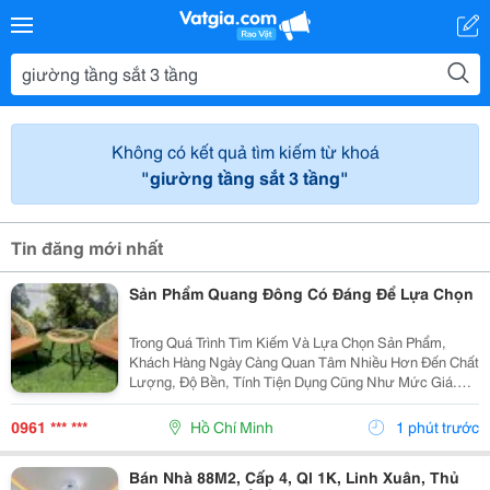
Không có kết quả tìm kiếm từ khoá
"giường tầng sắt 3 tầng"
Tin đăng mới nhất
Sản Phẩm Quang Đông Có Đáng Để Lựa Chọn
Trong Quá Trình Tìm Kiếm Và Lựa Chọn Sản Phẩm,
Khách Hàng Ngày Càng Quan Tâm Nhiều Hơn Đến Chất
Lượng, Độ Bền, Tính Tiện Dụng Cũng Như Mức Giá.
Thay Vì Chỉ Dựa Vào Quảng Cáo Hoặc Thông Tin Từ
Người Bán, Nhiều Người Có Xu Hướng Tìm Hiểu Thêm
0961 *** ***
Hồ Chí Minh
1 phút trước
Thông Tin...
Bán Nhà 88M2, Cấp 4, Ql 1K, Linh Xuân, Thủ