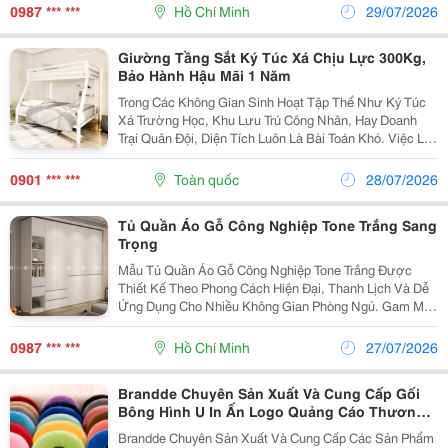
Vẫn Phù Hợp Với Phong Cách Sống Hiện Đại. Sản
0987 *** ***
Hồ Chí Minh
29/07/2026
Phẩm Sử Dụng...
Giường Tầng Sắt Ký Túc Xá Chịu Lực 300Kg,
Bảo Hành Hậu Mãi 1 Năm
Trong Các Không Gian Sinh Hoạt Tập Thể Như Ký Túc
Xá Trường Học, Khu Lưu Trú Công Nhân, Hay Doanh
Trại Quân Đội, Diện Tích Luôn Là Bài Toán Khó. Việc Lắp
Đặt Các Mẫu Giường Tầng Thông Thường Đôi Khi Gặp
Vấn Đề Về Độ Rung Lắc, Tiếng Ồn Hoặc Tuổi Thọ...
0901 *** ***
Toàn quốc
28/07/2026
Tủ Quần Áo Gỗ Công Nghiệp Tone Trắng Sang
Trọng
Mẫu Tủ Quần Áo Gỗ Công Nghiệp Tone Trắng Được
Thiết Kế Theo Phong Cách Hiện Đại, Thanh Lịch Và Dễ
Ứng Dụng Cho Nhiều Không Gian Phòng Ngủ. Gam Màu
Trắng Trang Nhã Giúp Căn Phòng Trở Nên Sáng Thoáng,
Gọn Gàng Và Tạo Cảm Giác Rộng Rãi Hơn. Sản
0987 *** ***
Hồ Chí Minh
27/07/2026
Phẩm...
Brandde Chuyên Sản Xuất Và Cung Cấp Gối
Bông Hình U In Ấn Logo Quảng Cáo Thương
Hiệu
Brandde Chuyên Sản Xuất Và Cung Cấp Các Sản Phẩm