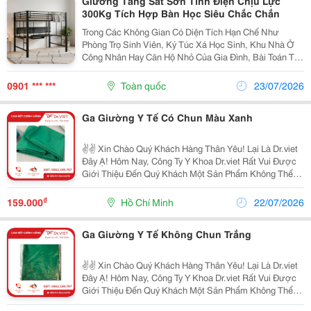
Giường Tầng Sắt Sơn Tĩnh Điện Chịu Lực
300Kg Tích Hợp Bàn Học Siêu Chắc Chắn
Trong Các Không Gian Có Diện Tích Hạn Chế Như
Phòng Trọ Sinh Viên, Ký Túc Xá Học Sinh, Khu Nhà Ở
Công Nhân Hay Căn Hộ Nhỏ Của Gia Đình, Bài Toán Tối
Ưu Hóa Không Gian Luôn Được Đặt Lên Hàng Đầu.
Việc Sử Dụng Các Mẫu Giường Ngủ Truyền Thống
0901 *** ***
Toàn quốc
23/07/2026
Chiếm Rất...
Ga Giường Y Tế Có Chun Màu Xanh
✌️✌️ Xin Chào Quý Khách Hàng Thân Yêu! Lại Là Dr.viet
Đây Ạ! Hôm Nay, Công Ty Y Khoa Dr.viet Rất Vui Được
Giới Thiệu Đến Quý Khách Một Sản Phẩm Không Thể
Thiếu Tại Bệnh Viện, Phòng Khám, Trung Tâm Y Tế Và
Các Cơ Sở Chăm Sóc Sức Khỏe, Góp Phần Giữ...
₫
159.000
Hồ Chí Minh
22/07/2026
Ga Giường Y Tế Không Chun Trắng
✌️✌️ Xin Chào Quý Khách Hàng Thân Yêu! Lại Là Dr.viet
Đây Ạ! Hôm Nay, Công Ty Y Khoa Dr.viet Rất Vui Được
Giới Thiệu Đến Quý Khách Một Sản Phẩm Không Thể
Thiếu Tại Bệnh Viện, Phòng Khám, Trung Tâm Y Tế Và