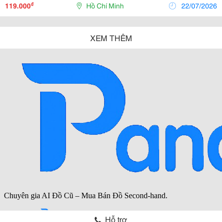
Các Cơ Sở Chăm Sóc Sức Khỏe, Góp Phần Giữ...
₫
119.000
Hồ Chí Minh
22/07/2026
XEM THÊM
Hỗ trợ