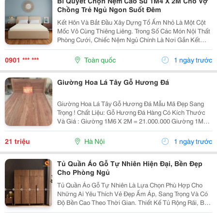
Bí Quyết Chọn Nệm Cao Su 1M4 X 2M Cho Vợ
Chồng Trẻ Ngủ Ngon Suốt Đêm
Kết Hôn Và Bắt Đầu Xây Dựng Tổ Ấm Nhỏ Là Một Cột
Mốc Vô Cùng Thiêng Liêng. Trong Số Các Món Nội Thất
Phòng Cưới, Chiếc Nệm Ngủ Chính Là Nơi Gắn Kết
Tình Cảm Và Chăm Sóc Sức Khỏe Cho Cả Hai Sau
Những Giờ Làm Việc Mệt Mỏi. Với Những Cặp Đôi Sở
0901 *** ***
Toàn quốc
1 ngày trước
Hữu...
Giường Hoa Lá Tây Gỗ Hương Đá
Giường Hoa Lá Tây Gỗ Hương Đá Mẫu Mã Đẹp Sang
Trọng ! Chất Liệu: Gỗ Hương Đá Hàng Có Kích Thước
Và Giá : Giường 1M6 X 2M = 21.000.000 Giường 1M8
X 2M = 23.000.000 Giường 2M X 2M2 = 26.500.000 Giá
Bán Đã Bao Gồm Sơn Pu Hoặc Đánh Vecni ~~~ ≫≫≫
21 triệu
Hà Nội
1 ngày trước
Tủ Quần Áo Gỗ Tự Nhiên Hiện Đại, Bền Đẹp
Cho Phòng Ngủ
Tủ Quần Áo Gỗ Tự Nhiên Là Lựa Chọn Phù Hợp Cho
Những Ai Yêu Thích Vẻ Đẹp Ấm Áp, Sang Trọng Và Có
Độ Bền Cao Theo Thời Gian. Thiết Kế Tủ Rộng Rãi, Bố
Trí Nhiều Khoang Treo, Kệ Gấp Và Hộc Kéo Giúp Việc