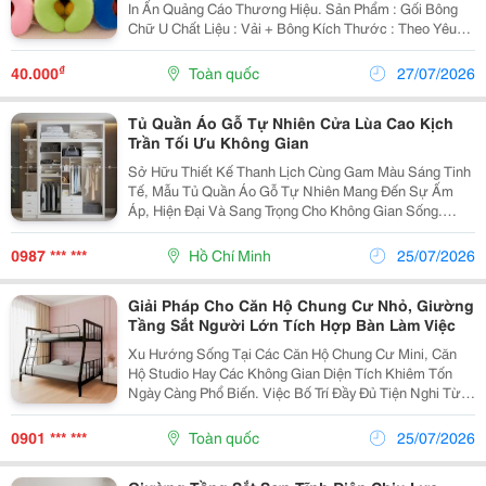
In Ấn Quảng Cáo Thương Hiệu. Sản Phẩm : Gối Bông
Chữ U Chất Liệu : Vải + Bông Kích Thước : Theo Yêu
Cầu Của Khách Hàng Logo : In Ấn Theo Thiết Kế Một
Chiếc Gối U In Ấn Logo Thương Hiệu S
₫
40.000
Toàn quốc
27/07/2026
Tủ Quần Áo Gỗ Tự Nhiên Cửa Lùa Cao Kịch
Trần Tối Ưu Không Gian
Sở Hữu Thiết Kế Thanh Lịch Cùng Gam Màu Sáng Tinh
Tế, Mẫu Tủ Quần Áo Gỗ Tự Nhiên Mang Đến Sự Ấm
Áp, Hiện Đại Và Sang Trọng Cho Không Gian Sống.
Điểm Nhấn Nổi Bật Của Sản Phẩm Là Thiết Kế Cửa Lùa
Thông Minh Kết Hợp Kiểu Dáng Kịch Trần, Giúp Tối
0987 *** ***
Hồ Chí Minh
25/07/2026
Ưu...
Giải Pháp Cho Căn Hộ Chung Cư Nhỏ, Giường
Tầng Sắt Người Lớn Tích Hợp Bàn Làm Việc
Xu Hướng Sống Tại Các Căn Hộ Chung Cư Mini, Căn
Hộ Studio Hay Các Không Gian Diện Tích Khiêm Tốn
Ngày Càng Phổ Biến. Việc Bố Trí Đầy Đủ Tiện Nghi Từ
Không Gian Nghỉ Ngơi Đến Góc Làm Việc Đòi Hỏi Sự
Tính Toán Kỹ Lưỡng Về Mặt Thiết Kế Nội Thất. Thay
0901 *** ***
Toàn quốc
25/07/2026
Vì...