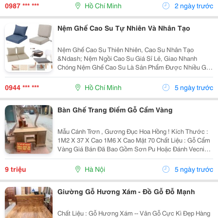
Lưu Trữ Quần Áo, Chăn Gối, Phụ Kiện Trở Nên Gọn...
0987 *** ***
Hồ Chí Minh
2 ngày trước
Nệm Ghế Cao Su Tự Nhiên Và Nhân Tạo
Nệm Ghế Cao Su Thiên Nhiên, Cao Su Nhân Tạo
&Ndash; Nệm Ngồi Cao Su Giá Sỉ Lẻ, Giao Nhanh
Chóng Nệm Ghế Cao Su Là Sản Phẩm Được Nhiều Gia
Đình, Quán Cafe, Nhà Hàng, Văn Phòng Và Trường Học
Lựa Chọn Để Lót Ghế Gỗ, Ghế Sofa, Ghế Băng, Ghế
0944 *** ***
Hồ Chí Minh
5 ngày trước
Nhựa Hoặc...
Bàn Ghế Trang Điểm Gỗ Cẩm Vàng
Mẫu Cánh Trơn , Gương Đục Hoa Hồng ! Kích Thước :
1M2 X 37 X Cao 1M6 X Cao Mặt 70 Chất Liệu : Gỗ Cẩm
Vàng Giá Bán Đã Bao Gồm Sơn Pu Hoặc Đánh Vecni
Đẹp Đẽ ! ~~~ ≫≫≫ Lợi Ích Khi Mua Sản Phẩm : ~~~
Miễn Phí Giao Hàng Bán Kính 30Km ~~~ - ≫
9 triệu
Hà Nội
5 ngày trước
Giường Gỗ Hương Xám - Đồ Gỗ Đỗ Mạnh
Chất Liệu : Gỗ Hương Xám -- Vân Gỗ Cực Kì Đẹp Hàng