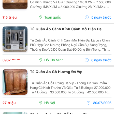
Có Kích Thước Và Giá : Giường 1M6 X 2M = 7.500.000
Giường 1M8 X 2M = 8.000.000 Giường 2M X 2M2 =
9.500.000 Giá Bán Đã Bao Gồm Dát Phản Như Ảnh ~~~
≫≫≫ Lợi Ích Khi Mua Sản Phẩm : ~~~...
7,5 triệu
Toàn quốc
5 ngày trước
Tủ Quần Áo Cánh Kính Cánh Mở Hiện Đại
Tủ Quần Áo Cánh Kính Cánh Mở Hiện Đại Là Lựa Chọn
Phù Hợp Cho Những Phòng Ngủ Cần Sự Sang Trọng,
Thoáng Đẹp Và Dễ Quan Sát Đồ Dùng Bên Trong. Thiết
Kế Phối Cánh Kính Giúp Tổng Thể Tủ Nhẹ Mắt Hơn,
Đồng Thời Tạo Điểm Nhấn Tinh Tế Cho Không Gian.
0987 *** ***
Hồ Chí Minh
6 ngày trước
Mẫu...
Tủ Quần Áo Gỗ Hương Đá Víp
Tủ Quần Áo Gỗ Hương Đá Víp - Thông Tin Sản Phẩm :
Hàng Có Kích Thước Và Giá : Tủ 3 Buồng = 27.000.000
Tủ 4 Buồng = 33.000.000 Tủ 5 Buồng = 42.000.000 Tủ 6
Buồng = 52.000.000 Giá Bán Đã Bao Gồm Sơn Pu Hoặc
Đánh Vecni ~~~ ≫≫≫ Lợi Ích Khi Mua
27 triệu
Hà Nội
30/07/2026