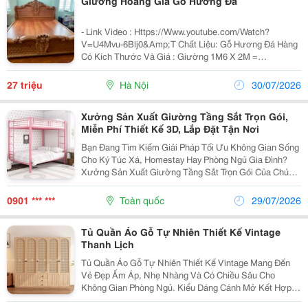
Giường Hoàng Gia Gỗ Hương Đá
- Link Video : Https://Www.youtube.com/Watch?
V=U4Mvu-6Blj0&Amp;T Chất Liệu: Gỗ Hương Đá Hàng
Có Kích Thước Và Giá : Giường 1M6 X 2M =
27.000.000 Giường 1M8 X 2M = 29.000.000 Giường 2M
X 2M2 = 33.000.000 Giá Bán Đã Bao Gồm Sơn Pu Hoặc
27 triệu
Hà Nội
30/07/2026
Đánh Vecni ~~~ &
Xưởng Sản Xuất Giường Tầng Sắt Trọn Gói,
Miễn Phí Thiết Kế 3D, Lắp Đặt Tận Nơi
Bạn Đang Tìm Kiếm Giải Pháp Tối Ưu Không Gian Sống
Cho Ký Túc Xá, Homestay Hay Phòng Ngủ Gia Đình?
Xưởng Sản Xuất Giường Tầng Sắt Trọn Gói Của Chúng
Tôi Tự Hào Là Đơn Vị Trực Tiếp Gia Công Và Phân Phối
Các Mẫu Giường Tầng Sắt Thông Minh, Chất Lượng...
0901 *** ***
Toàn quốc
29/07/2026
Tủ Quần Áo Gỗ Tự Nhiên Thiết Kế Vintage
Thanh Lịch
Tủ Quần Áo Gỗ Tự Nhiên Thiết Kế Vintage Mang Đến
Vẻ Đẹp Ấm Áp, Nhẹ Nhàng Và Có Chiều Sâu Cho
Không Gian Phòng Ngủ. Kiểu Dáng Cánh Mở Kết Hợp
Chi Tiết Lưới Mây Tre Tạo Cảm Giác Hoài Cổ Nhưng