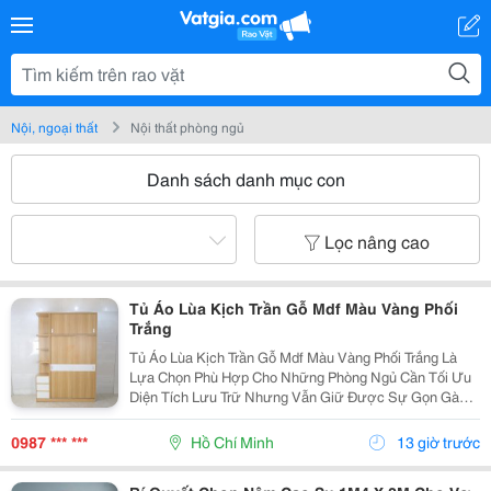
Nội, ngoại thất
Nội thất phòng ngủ
Danh sách danh mục con
Lọc nâng cao
Tủ Áo Lùa Kịch Trần Gỗ Mdf Màu Vàng Phối
Trắng
Tủ Áo Lùa Kịch Trần Gỗ Mdf Màu Vàng Phối Trắng Là
Lựa Chọn Phù Hợp Cho Những Phòng Ngủ Cần Tối Ưu
Diện Tích Lưu Trữ Nhưng Vẫn Giữ Được Sự Gọn Gàng,
Hiện Đại. Thiết Kế Cao Kịch Trần Giúp Tận Dụng Khoảng
Không Phía Trên, Hạn Chế Bụi Bám Và Tạo Cảm Giác...
0987 *** ***
Hồ Chí Minh
13 giờ trước