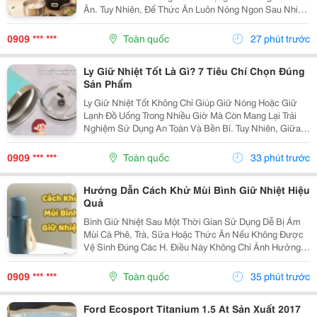
Ăn. Tuy Nhiên, Để Thức Ăn Luôn Nóng Ngon Sau Nhiều
Giờ, Việc Lựa Chọn Một Chiếc Hộp Cơm Giữ Nhiệt Nào
Tốt Là Điều Rất Quan Trọng. Bài Viết Dưới Đây Sẽ...
0909 *** ***
Toàn quốc
27 phút trước
Ly Giữ Nhiệt Tốt Là Gì? 7 Tiêu Chí Chọn Đúng
Sản Phẩm
Ly Giữ Nhiệt Tốt Không Chỉ Giúp Giữ Nóng Hoặc Giữ
Lạnh Đồ Uống Trong Nhiều Giờ Mà Còn Mang Lại Trải
Nghiệm Sử Dụng An Toàn Và Bền Bỉ. Tuy Nhiên, Giữa
Hàng Trăm Mẫu Mã Trên Thị Trường, Không Phải Sản
Phẩm Nào Cũng Đáp Ứng Được Chất Lượng Như Mong
0909 *** ***
Toàn quốc
33 phút trước
Đợi....
Hướng Dẫn Cách Khử Mùi Bình Giữ Nhiệt Hiệu
Quả
Bình Giữ Nhiệt Sau Một Thời Gian Sử Dụng Dễ Bị Ám
Mùi Cà Phê, Trà, Sữa Hoặc Thức Ăn Nếu Không Được
Vệ Sinh Đúng Các H. Điều Này Không Chỉ Ảnh Hưởng
Đến Hương Vị Đồ Uống Mà Còn Gây Mất Vệ Sinh. Hãy
Cùng Tìm Hiểu Những Cách Khử Mùi Bình Giữ Nhiệt
0909 *** ***
Toàn quốc
35 phút trước
Đơn...
Ford Ecosport Titanium 1.5 At Sản Xuất 2017