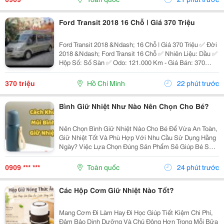
Ly...
Ford Transit 2018 16 Chỗ | Giá 370 Triệu
Ford Transit 2018 &Ndash; 16 Chỗ | Giá 370 Triệu ✅ Đời
2018 &Ndash; Ford Transit 16 Chỗ ✅ Nhiên Liệu: Dầu ✅
Hộp Số: Số Sàn ✅ Odo: 121.000 Km - Giá Bán: 370
Triệu - Xem Xe: 76/45/14 Đường 19, P. Linh Chiểu, Tp.
Thủ Đức Liên Hệ: 0352 507 269 Xe...
370 triệu
Hồ Chí Minh
22 phút trước
Bình Giữ Nhiệt Như Nào Nên Chọn Cho Bé?
Nên Chọn Bình Giữ Nhiệt Nào Cho Bé Để Vừa An Toàn,
Giữ Nhiệt Tốt Và Phù Hợp Với Nhu Cầu Sử Dụng Hằng
Ngày? Việc Lựa Chọn Đúng Sản Phẩm Sẽ Giúp Bé Sử
Dụng Thuận Tiện Hơn Và Cha Mẹ Cũng Yên Tâm Hơn.
Cùng Khám Phá 7 Tiêu Chí Quan Trọng Ngay Dưới Đây
0909 *** ***
Toàn quốc
24 phút trước
Để...
Các Hộp Cơm Giữ Nhiệt Nào Tốt?
Mang Cơm Đi Làm Hay Đi Học Giúp Tiết Kiệm Chi Phí,
Đảm Bảo Dinh Dưỡng Và Chủ Động Hơn Trong Mỗi Bữa