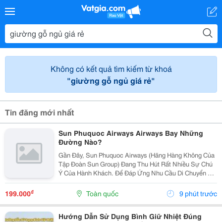
Không có kết quả tìm kiếm từ khoá
"giường gỗ ngủ giá rẻ"
Tin đăng mới nhất
Sun Phuquoc Airways Airways Bay Những
Đường Nào?
Gần Đây, Sun Phuquoc Airways (Hãng Hàng Không Của
Tập Đoàn Sun Group) Đang Thu Hút Rất Nhiều Sự Chú
Ý Của Hành Khách. Để Đáp Ứng Nhu Cầu Di Chuyển Và
Du Lịch, Hãng Đang Liên Tục Mở Rộng Mạng Lưới Bay,
Kết Nối Trực Tiếp Phú Quốc Với Nhiều Tỉnh Thành...
₫
199.000
Toàn quốc
9 phút trước
Hướng Dẫn Sử Dụng Bình Giữ Nhiệt Đúng