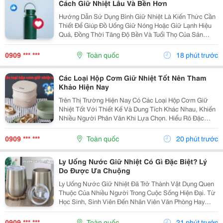
Cách Giữ Nhiệt Lâu Và Bền Hơn
Hướng Dẫn Sử Dụng Bình Giữ Nhiệt Là Kiến Thức Cần
Thiết Để Giúp Đồ Uống Giữ Nóng Hoặc Giữ Lạnh Hiệu
Quả, Đồng Thời Tăng Độ Bền Và Tuổi Thọ Của Sản
Phẩm. Trong Bài Viết Này, Cozycup Sẽ Chia Sẻ Cách Vệ
Sinh Bình Trước Khi Sử Dụng, Cách Dùng Đúng Mỗi...
0909 *** ***
Toàn quốc
18 phút trước
Các Loại Hộp Cơm Giữ Nhiệt Tốt Nên Tham
Khảo Hiện Nay
Trên Thị Trường Hiện Nay Có Các Loại Hộp Cơm Giữ
Nhiệt Tốt Với Thiết Kế Và Dung Tích Khác Nhau, Khiến
Nhiều Người Phân Vân Khi Lựa Chọn. Hiểu Rõ Đặc
Điểm Của Từng Loại Sẽ Giúp Bạn Dễ Dàng Tìm Được
Sản Phẩm Phù Hợp Với Nhu Cầu Sử Dụng Hằng Ngày.
0909 *** ***
Toàn quốc
20 phút trước
1....
Ly Uống Nước Giữ Nhiệt Có Gì Đặc Biệt? Lý
Do Được Ưa Chuộng
Ly Uống Nước Giữ Nhiệt Đã Trở Thành Vật Dụng Quen
Thuộc Của Nhiều Người Trong Cuộc Sống Hiện Đại. Từ
Học Sinh, Sinh Viên Đến Nhân Viên Văn Phòng Hay
Người Thường Xuyên Di Chuyển Đều Có Thể Sử Dụng
Để Mang Theo Đồ Uống Yêu Thích. Vậy Điều Gì Khiến
0909 *** ***
Toàn quốc
21 phút trước