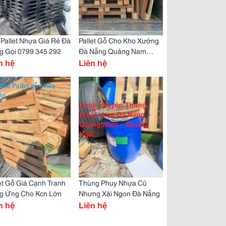
Pallet Nhựa Giá Rẻ Đà
Pallet Gỗ Cho Kho Xưởng
g Gọi 0799 345 292
Đà Nẵng Quảng Nam
n hệ
Quảng Ngãi
Liên hệ
et Gỗ Giá Cạnh Tranh
Thùng Phuy Nhựa Cũ
g Ứng Cho Kcn Lớn
Nhưng Xài Ngon Đà Nẵng
n hệ
Liên hệ