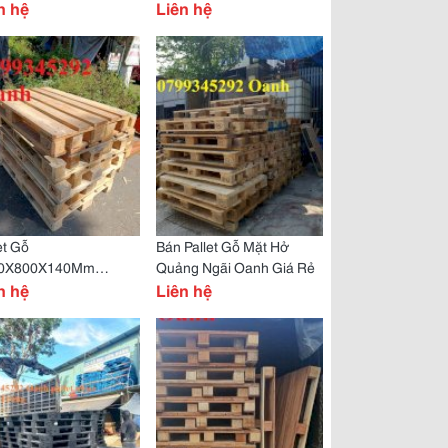
n hệ
Liên hệ
et Gỗ
Bán Pallet Gỗ Mặt Hở
0X800X140Mm
Quảng Ngãi Oanh Giá Rẻ
ng Bình Gọi Oanh
n hệ
Liên hệ