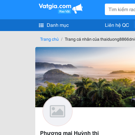
Danh mục
Liên hệ QC
Trang chủ
Trang cá nhân của thaiduong8866dn
Phương mai Huỳnh thị