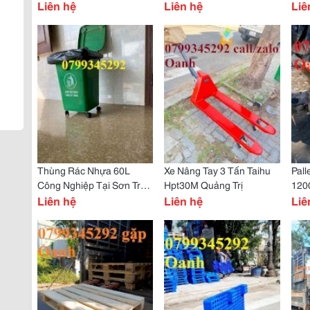
Liên hệ
Liên hệ
Liê
Thùng Rác Nhựa 60L
Xe Nâng Tay 3 Tấn Taihu
Pall
Công Nghiệp Tại Sơn Trà
Hpt30M Quảng Trị
120
Đà Nẵng
Liên hệ
Liên hệ
Quả
Liê