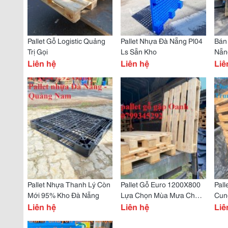
Pallet Gỗ Logistic Quảng
Pallet Nhựa Đà Nẵng Pl04
Bán 
Trị Gọi
Ls Sẵn Kho
Nẵn
Liên hệ
Liên hệ
Liê
Pallet Nhựa Thanh Lý Còn
Pallet Gỗ Euro 1200X800
Pall
Mới 95% Kho Đà Nẵng
Lựa Chọn Mùa Mưa Cho
Cun
Liên hệ
Xuất Nhập Khẩu
Liên hệ
Liê