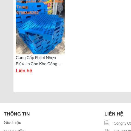
Cung Cấp Pallet Nhựa
Pl04-Ls Cho Kho Công
Nghiệp
Liên hệ
THÔNG TIN
LIÊN HỆ
Giới thiệu
Công ty C