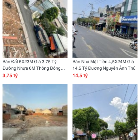
Bán Đất 5X23M Giá 3,75 Tỷ
Bán Nhà Mặt Tiền 4,5X24M Giá
Đường Nhựa 6M Thông Đông
14,5 Tỷ Đường Nguyễn Ảnh Thủ
Thạnh 7
3,75 tỷ
14,5 tỷ