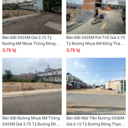
Bán Đất 5X24M Giá 3,75 Tỷ
Bán Đất 5X25M Full Thổ Giá 3,75
Đường 6M Nhựa Thông Đông
Tỷ Đường Nhựa 6M Đông Thạnh
Thạnh 7
3,75 tỷ
7
3,75 tỷ
Bán Đất Đường Nhựa 6M Thông
Bán Đất Mặt Tiền Đường 5X36M
5X25M Giá 3,75 Tỷ Đường Đông
Giá 5,15 Tỷ Đường Đông Thạnh