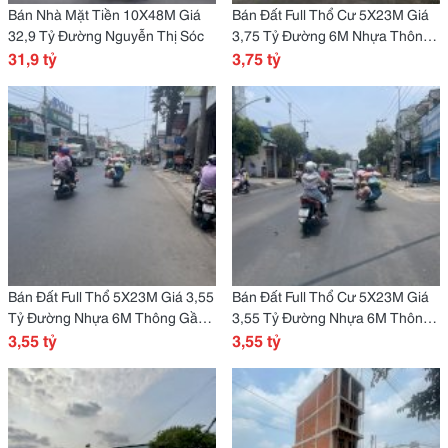
Bán Nhà Mặt Tiền 10X48M Giá
Bán Đất Full Thổ Cư 5X23M Giá
32,9 Tỷ Đường Nguyễn Thị Sóc
3,75 Tỷ Đường 6M Nhựa Thông
31,9 tỷ
Đông Thạnh 7
3,75 tỷ
Bán Đất Full Thổ 5X23M Giá 3,55
Bán Đất Full Thổ Cư 5X23M Giá
Tỷ Đường Nhựa 6M Thông Gần
3,55 Tỷ Đường Nhựa 6M Thông
Đường Lề Văn Khương
3,55 tỷ
Gần Lê Văn Khương
3,55 tỷ