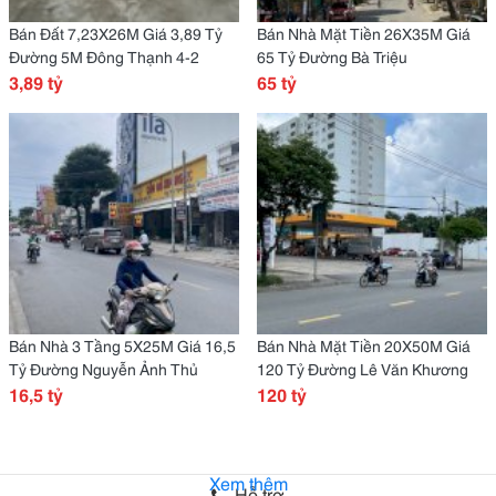
Bán Đất 7,23X26M Giá 3,89 Tỷ
Bán Nhà Mặt Tiền 26X35M Giá
Đường 5M Đông Thạnh 4-2
65 Tỷ Đường Bà Triệu
3,89 tỷ
65 tỷ
Bán Nhà 3 Tầng 5X25M Giá 16,5
Bán Nhà Mặt Tiền 20X50M Giá
Tỷ Đường Nguyễn Ảnh Thủ
120 Tỷ Đường Lê Văn Khương
16,5 tỷ
120 tỷ
Xem thêm
Hỗ trợ