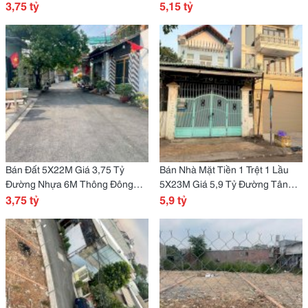
Thạnh 7
3,75 tỷ
7
5,15 tỷ
Bán Đất 5X22M Giá 3,75 Tỷ
Bán Nhà Mặt Tiền 1 Trệt 1 Lầu
Đường Nhựa 6M Thông Đông
5X23M Giá 5,9 Tỷ Đường Tân
Thạnh 7
3,75 tỷ
Xuân 3
5,9 tỷ