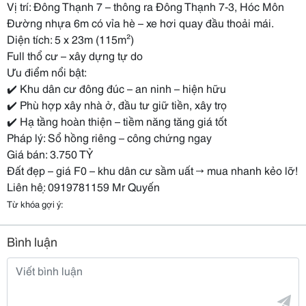
Vị trí: Đông Thạnh 7 – thông ra Đông Thạnh 7-3, Hóc Môn
Đường nhựa 6m có vỉa hè – xe hơi quay đầu thoải mái.
Diện tích: 5 x 23m (115m²)
Full thổ cư – xây dựng tự do
Ưu điểm nổi bật:
✔️ Khu dân cư đông đúc – an ninh – hiện hữu
✔️ Phù hợp xây nhà ở, đầu tư giữ tiền, xây trọ
✔️ Hạ tầng hoàn thiện – tiềm năng tăng giá tốt
Pháp lý: Sổ hồng riêng – công chứng ngay
Giá bán: 3.750 TỶ
Đất đẹp – giá F0 – khu dân cư sầm uất → mua nhanh kẻo lỡ!
Liên hệ: 0919781159 Mr Quyến
Từ khóa gợi ý:
Bình luận