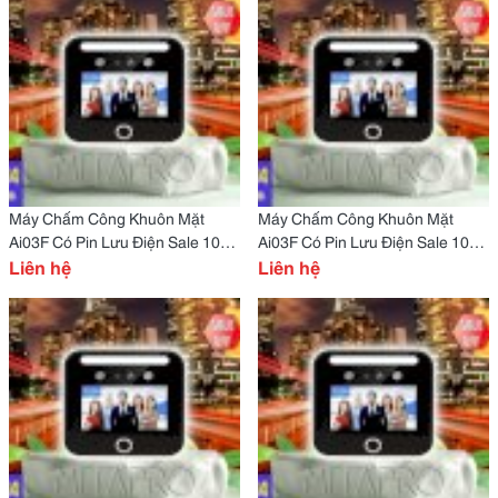
Máy Chấm Công Khuôn Mặt
Máy Chấm Công Khuôn Mặt
Ai03F Có Pin Lưu Điện Sale 10%
Ai03F Có Pin Lưu Điện Sale 10%
Cho Quán Nhậu Tại Thái Nguyên
Liên hệ
Cho Quán Nhậu Tại Thái Bình
Liên hệ