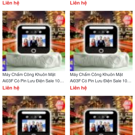
Cho Quán Nhậu Tại Yên Bái
Liên hệ
Cho Quán Nhậu Tại Vĩnh Phúc
Liên hệ
Máy Chấm Công Khuôn Mặt
Máy Chấm Công Khuôn Mặt
Ai03F Có Pin Lưu Điện Sale 10%
Ai03F Có Pin Lưu Điện Sale 10%
Cho Quán Nhậu Tại Vĩnh Long
Liên hệ
Cho Quán Nhậu Tại Tuyên
Liên hệ
Quang