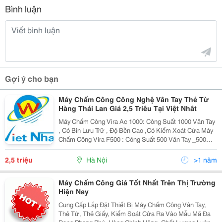
Bình luận
Gợi ý cho bạn
Máy Chấm Công Công Nghệ Vân Tay Thẻ Từ
Hàng Thái Lan Giá 2,5 Triêu Tại Việt Nhât
Máy Chấm Công Vira Ac 1000: Công Suất 1000 Vân Tay
, Có Bin Lưu Trữ , Độ Bền Cao ,Có Kiểm Xoát Cửa Máy
Chấm Công Vira F500 : Công Suất 500 Vân Tay _500
Thẻ Từ ,Đơn Giản Dễ Sử Dụng Chất Lượng Tốt Chỉ Có
Ở Công Ty Cổ Phần Đầu Tư Thương Mại Và Sản
2,5 triệu
Hà Nội
>1 năm
Máy Chấm Công Giá Tốt Nhất Trên Thị Trường
Hiện Nay
Cung Cấp Lắp Đặt Thiết Bị Máy Chấm Công Vân Tay,
Thẻ Từ, Thẻ Giấy, Kiểm Soát Cửa Ra Vào Mẫu Mã Đa