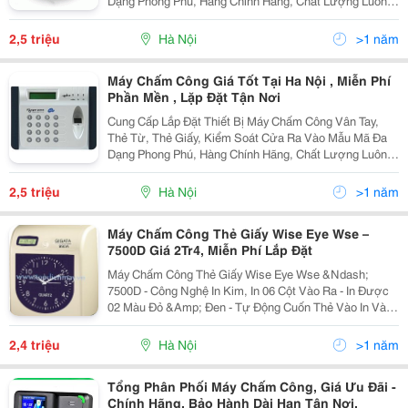
Dạng Phong Phú, Hàng Chính Hãng, Chất Lượng Luôn
Đảm Bảo Đuợc Đánh Giá Hàng Đầu Trong Khu Vực
Trong Nhiều Năm Liền Tel 04.39879167 - 0902.199.5
2,5 triệu
Hà Nội
>1 năm
Máy Chấm Công Giá Tốt Tại Ha Nội , Miễn Phí
Phần Mền , Lặp Đặt Tận Nơi
Cung Cấp Lắp Đặt Thiết Bị Máy Chấm Công Vân Tay,
Thẻ Từ, Thẻ Giấy, Kiểm Soát Cửa Ra Vào Mẫu Mã Đa
Dạng Phong Phú, Hàng Chính Hãng, Chất Lượng Luôn
Đảm Bảo Đuợc Đánh Giá Hàng Đầu Trong Khu Vực
Trong Nhiều Năm Liền Tel 04.39879167 - 0902.199.5
2,5 triệu
Hà Nội
>1 năm
Máy Chấm Công Thẻ Giấy Wise Eye Wse –
7500D Giá 2Tr4, Miễn Phí Lắp Đặt
Máy Chấm Công Thẻ Giấy Wise Eye Wse &Ndash;
7500D - Công Nghệ In Kim, In 06 Cột Vào Ra - In Được
02 Màu Đỏ &Amp; Đen - Tự Động Cuốn Thẻ Vào In Và
Đẩy Thẻ Lên. - Tự Động Cập Nhật Lại Ngày Giờ Khi Xảy
Ra Mất Điện - Phân Biệt Mặt Thẻ Khi
2,4 triệu
Hà Nội
>1 năm
Tổng Phân Phối Máy Chấm Công, Giá Ưu Đãi -
Chính Hãng, Bảo Hành Dài Hạn Tận Nơi.