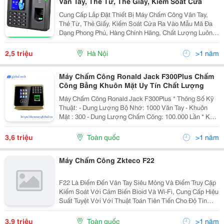
Vân Tay, Thẻ Từ, Thẻ Giấy, Kiểm Soát Cửa
Cung Cấp Lắp Đặt Thiết Bị Máy Chấm Công Vân Tay,
Thẻ Từ, Thẻ Giấy, Kiểm Soát Cửa Ra Vào Mẫu Mã Đa
Dạng Phong Phú, Hàng Chính Hãng, Chất Lượng Luôn
Đảm Bảo Đuợc Đánh Giá Hàng Đầu Trong Khu Vực
Trong Nhiều Năm Liền Tel 0987217507 / 0902224009
2,5 triệu
Hà Nội
>1 năm
Máy Chấm Công Ronald Jack F300Plus Chấm
Công Bằng Khuôn Mặt Uy Tín Chất Lượng
Máy Chấm Công Ronald Jack F300Plus * Thông Số Kỹ
Thuật: - Dung Lượng Bộ Nhớ: 1000 Vân Tay - Khuôn
Mặt : 300 - Dung Lượng Chấm Công: 100.000 Lần * Kết
Nối Với Máy Tính Qua Cổng, Tcp/Ip / Usb / Wifi - Hiển
Thị Tên Người Chấm Công L
3,6 triệu
Toàn quốc
>1 năm
Máy Chấm Công Zkteco F22
F22 Là Điểm Đến Vân Tay Siêu Mỏng Và Điểm Truy Cập
Kiểm Soát Với Cảm Biến Bioid Và Wi-Fi, Cung Cấp Hiệu
Suất Tuyệt Vời Với Thuật Toán Tiên Tiến Cho Độ Tin
Cậy, Độ Chính Xác Và Tốc Độ Kết Hợp Tuyệt Vời. F22
Cung Cấp Thuật Toán Kết Hợp Dấu Vân Tay Nhan
3,9 triệu
Toàn quốc
>1 năm