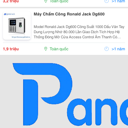
3,2 triệu
Toàn quốc
>1 năm
Máy Chấm Công Ronald Jack Dg600
Model Ronald Jack Dg600 Công Suất 1000 Dấu Vân Tay
Dung Lượng Nhớ 80.000 Lần Giao Dịch Tích Hợp Hệ
Thống Đóng Mở Cửa Access Control Âm Thanh Có
Password Có Hẹn Giờ Tắt Mở Máy Có Màn Hình 2.8″ Tft
Màu
1,9 triệu
Toàn quốc
>1 năm