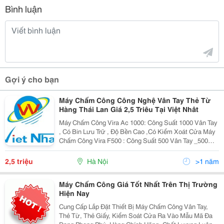
Bình luận
Gợi ý cho bạn
Máy Chấm Công Công Nghệ Vân Tay Thẻ Từ
Hàng Thái Lan Giá 2,5 Triêu Tại Việt Nhât
Máy Chấm Công Vira Ac 1000: Công Suất 1000 Vân Tay
, Có Bin Lưu Trữ , Độ Bền Cao ,Có Kiểm Xoát Cửa Máy
Chấm Công Vira F500 : Công Suất 500 Vân Tay _500
Thẻ Từ ,Đơn Giản Dễ Sử Dụng Chất Lượng Tốt Chỉ Có
Ở Công Ty Cổ Phần Đầu Tư Thương Mại Và Sản
2,5 triệu
Hà Nội
>1 năm
Máy Chấm Công Giá Tốt Nhất Trên Thị Trường
Hiện Nay
Cung Cấp Lắp Đặt Thiết Bị Máy Chấm Công Vân Tay,
Thẻ Từ, Thẻ Giấy, Kiểm Soát Cửa Ra Vào Mẫu Mã Đa