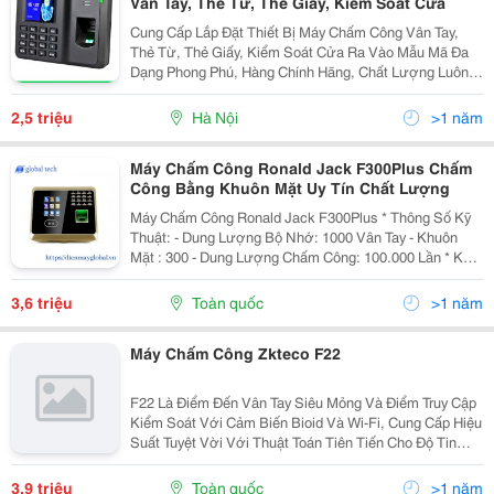
Vân Tay, Thẻ Từ, Thẻ Giấy, Kiểm Soát Cửa
Cung Cấp Lắp Đặt Thiết Bị Máy Chấm Công Vân Tay,
Thẻ Từ, Thẻ Giấy, Kiểm Soát Cửa Ra Vào Mẫu Mã Đa
Dạng Phong Phú, Hàng Chính Hãng, Chất Lượng Luôn
Đảm Bảo Đuợc Đánh Giá Hàng Đầu Trong Khu Vực
Trong Nhiều Năm Liền Tel 0987217507 / 0902224009
2,5 triệu
Hà Nội
>1 năm
Máy Chấm Công Ronald Jack F300Plus Chấm
Công Bằng Khuôn Mặt Uy Tín Chất Lượng
Máy Chấm Công Ronald Jack F300Plus * Thông Số Kỹ
Thuật: - Dung Lượng Bộ Nhớ: 1000 Vân Tay - Khuôn
Mặt : 300 - Dung Lượng Chấm Công: 100.000 Lần * Kết
Nối Với Máy Tính Qua Cổng, Tcp/Ip / Usb / Wifi - Hiển
Thị Tên Người Chấm Công L
3,6 triệu
Toàn quốc
>1 năm
Máy Chấm Công Zkteco F22
F22 Là Điểm Đến Vân Tay Siêu Mỏng Và Điểm Truy Cập
Kiểm Soát Với Cảm Biến Bioid Và Wi-Fi, Cung Cấp Hiệu
Suất Tuyệt Vời Với Thuật Toán Tiên Tiến Cho Độ Tin
Cậy, Độ Chính Xác Và Tốc Độ Kết Hợp Tuyệt Vời. F22
Cung Cấp Thuật Toán Kết Hợp Dấu Vân Tay Nhan
3,9 triệu
Toàn quốc
>1 năm