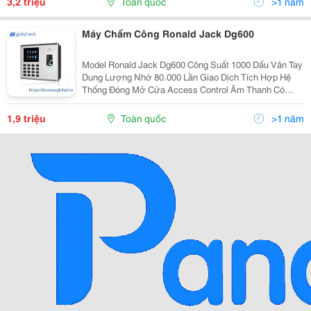
3,2 triệu
Toàn quốc
>1 năm
Máy Chấm Công Ronald Jack Dg600
Model Ronald Jack Dg600 Công Suất 1000 Dấu Vân Tay
Dung Lượng Nhớ 80.000 Lần Giao Dịch Tích Hợp Hệ
Thống Đóng Mở Cửa Access Control Âm Thanh Có
Password Có Hẹn Giờ Tắt Mở Máy Có Màn Hình 2.8″ Tft
Màu
1,9 triệu
Toàn quốc
>1 năm