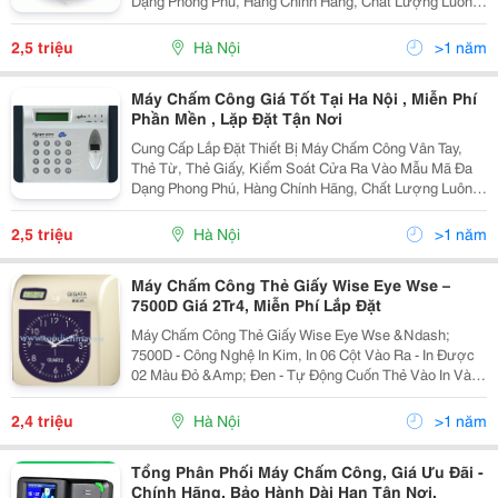
Dạng Phong Phú, Hàng Chính Hãng, Chất Lượng Luôn
Đảm Bảo Đuợc Đánh Giá Hàng Đầu Trong Khu Vực
Trong Nhiều Năm Liền Tel 04.39879167 - 0902.199.5
2,5 triệu
Hà Nội
>1 năm
Máy Chấm Công Giá Tốt Tại Ha Nội , Miễn Phí
Phần Mền , Lặp Đặt Tận Nơi
Cung Cấp Lắp Đặt Thiết Bị Máy Chấm Công Vân Tay,
Thẻ Từ, Thẻ Giấy, Kiểm Soát Cửa Ra Vào Mẫu Mã Đa
Dạng Phong Phú, Hàng Chính Hãng, Chất Lượng Luôn
Đảm Bảo Đuợc Đánh Giá Hàng Đầu Trong Khu Vực
Trong Nhiều Năm Liền Tel 04.39879167 - 0902.199.5
2,5 triệu
Hà Nội
>1 năm
Máy Chấm Công Thẻ Giấy Wise Eye Wse –
7500D Giá 2Tr4, Miễn Phí Lắp Đặt
Máy Chấm Công Thẻ Giấy Wise Eye Wse &Ndash;
7500D - Công Nghệ In Kim, In 06 Cột Vào Ra - In Được
02 Màu Đỏ &Amp; Đen - Tự Động Cuốn Thẻ Vào In Và
Đẩy Thẻ Lên. - Tự Động Cập Nhật Lại Ngày Giờ Khi Xảy
Ra Mất Điện - Phân Biệt Mặt Thẻ Khi
2,4 triệu
Hà Nội
>1 năm
Tổng Phân Phối Máy Chấm Công, Giá Ưu Đãi -
Chính Hãng, Bảo Hành Dài Hạn Tận Nơi.