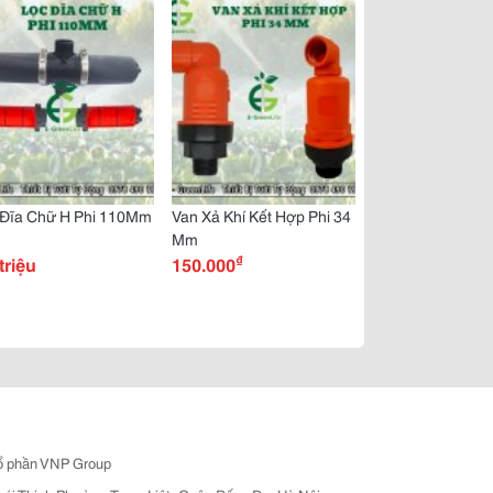
 Đĩa Chữ H Phi 110Mm
Van Xả Khí Kết Hợp Phi 34
Mm
₫
triệu
150.000
ổ phần VNP Group