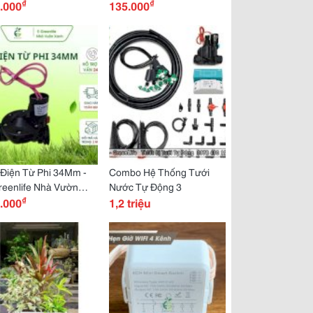
₫
₫
 Đục 5 Lỗ Chéo Và
.000
Khí - Chất Liệu Innox Bền
135.000
ng Đục Lỗ, Dây Dẫn
Bỉ - E-Greenlife Nhà Vườn
Phi 27Mm.
Xanh
Điện Từ Phi 34Mm -
Combo Hệ Thống Tưới
m,
reenlife Nhà Vườn
Nước Tự Động 3
₫
h
.000
1,2 triệu