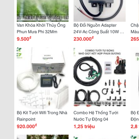
Van Khóa Khởi Thủy Ống
Bộ Đổi Nguồn Adapter
Chậ
Phun Mưa Phi 32Mm
24V-Ac Công Suất 10W -
Màu
₫
₫
9.500
E-Greenlife
230.000
Cản
265
Bộ Kit Tưới Wifi Trong Nhà
Combo Hệ Thống Tưới
Bộ Đ
Rainpoint
Nước Tự Động 04
Động
₫
920.000
1,25 triệu
2,8 