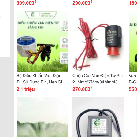
₫
₫
Cách 20Cm
399.000
290.000
Mưa
180
Khô
Pe 
i
Bộ Điều Khiển Van Điện
Cuộn Coil Van Điện Từ Phi
Van 
Từ Sử Dụng Pin, Hẹn Giờ
21Mm/27Mm/34Mm/48Mm/60M
E-G
₫
Đóng Mở Van Điện Từ, Cài
2,1 triệu
Coil Điện Từ Nguồn Điện
270.000
Xan
550
Đặt Đơn Giản, Bh 12
220V/ 24V. E-Greenlife
Tháng