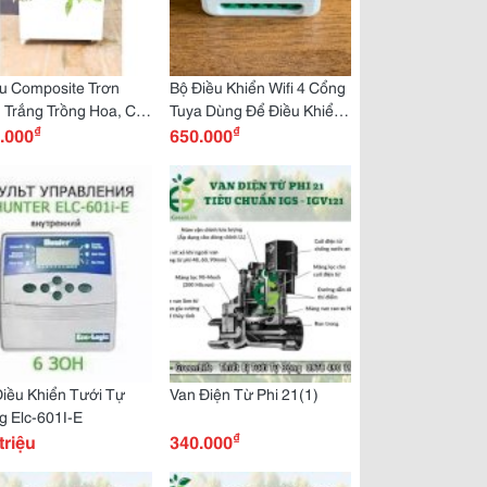
u Composite Trơn
Bộ Điều Khiển Wifi 4 Cổng
 Trắng Trồng Hoa, Cây
Tuya Dùng Để Điều Khiển
₫
₫
h
.000
Bật/Tắt 4 Thiết Bị Điện Từ
650.000
Xa Qua App Điện Thoại.
iều Khiển Tưới Tự
Van Điện Từ Phi 21(1)
 Elc-601I-E
₫
triệu
340.000