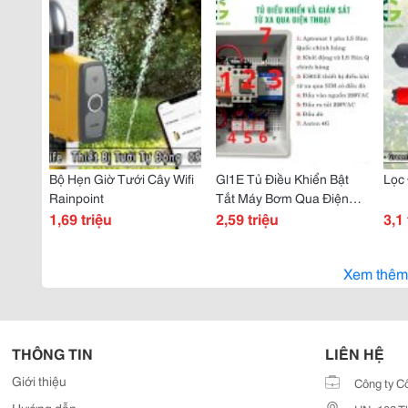
Bộ Hẹn Giờ Tưới Cây Wifi
Gl1E Tủ Điều Khiển Bật
Lọc
Rainpoint
Tắt Máy Bơm Qua Điện
1,69 triệu
Thoại
2,59 triệu
3,1 
Xem thêm
THÔNG TIN
LIÊN HỆ
Giới thiệu
Công ty C