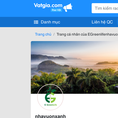
Danh mục
Liên hệ QC
Trang chủ
Trang cá nhân của EGreenlifenhavu
nhavuonxanh