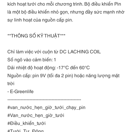
kích hoạt tưới cho mỗi chương trình. Bộ điều khiển Pin
là một bộ điều khiển nhỏ gọn, nhưng đầy sức mạnh nhờ
sự linh hoạt của nguồn cấp pin.
**THÔNG SỐ KỸ THUẬT***
Chỉ làm việc với cuộn từ DC LACHING COIL
Số ngõ vào cảm biến: 1
Dải nhiệt độ hoạt động: -17°C đến 60°C
Nguồn cấp: pin 9V (tối đa 2 pin) hoặc năng lượng mặt
trời
- E-Greenlife
--------------------------------------------------
#van_nước_hẹn_giờ_tưới_chạy_pin
#Van_nước_hẹn_giờ_tưới
#Điều_khiển_tưới
#Tưới_Tự_Động