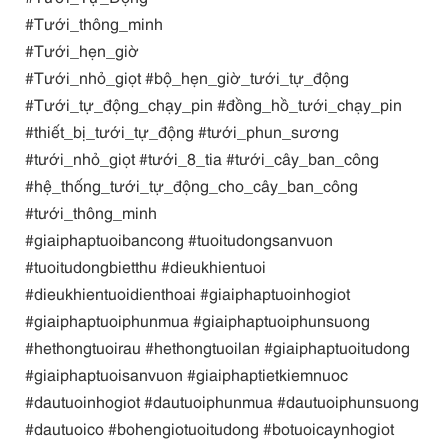
#Tưới_thông_minh
#Tưới_hẹn_giờ
#Tưới_nhỏ_giọt #bộ_hẹn_giờ_tưới_tự_động
#Tưới_tự_động_chạy_pin #đồng_hồ_tưới_chạy_pin
#thiết_bị_tưới_tự_động #tưới_phun_sương
#tưới_nhỏ_giọt #tưới_8_tia #tưới_cây_ban_công
#hệ_thống_tưới_tự_động_cho_cây_ban_công
#tưới_thông_minh
#giaiphaptuoibancong #tuoitudongsanvuon
#tuoitudongbietthu #dieukhientuoi
#dieukhientuoidienthoai #giaiphaptuoinhogiot
#giaiphaptuoiphunmua #giaiphaptuoiphunsuong
#hethongtuoirau #hethongtuoilan #giaiphaptuoitudong
#giaiphaptuoisanvuon #giaiphaptietkiemnuoc
#dautuoinhogiot #dautuoiphunmua #dautuoiphunsuong
#dautuoico #bohengiotuoitudong #botuoicaynhogiot