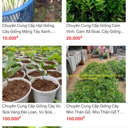
Chuyên Cung Cấp Hạt Giống,
Chuyên Cung Cấp Giống Cam
Cây Giống Măng Tây Xanh,
Vinh, Cam Xã Đoài, Cây Giống
₫
₫
Măng Tây Mỹ, Giống Cây Măng
10.000
Cam F1 Uy Tín, Chất Lượng
20.000
Tây F1
Chuyên Cung Cấp Giống Cây Vú
Chuyên Cung Cấp Giống Cây
Sữa Vàng Đài Loan, Vú Sữa
Nho Thân Gỗ, Nho Thân Gỗ Tứ
₫
₫
Hoàng Kim, Cây Giống Nhập
100.000
Quý, Cây Giống Ăn Quả Nhập
100.000
Khấu, Uy Tín
Khẩu