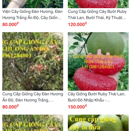
Viện Cây Giống Đàn Hương, Đàn
Cung Cấp Giống Cây Bưởi Ruby
Hương Trắng Ấn Độ, Cây Giống
Thái Lan, Bưởi Thái, Kỹ Thuật
₫
₫
Đầu Nguồn, Chuyển Giao Kỹ
80.000
Trồng Bưởi Ruby Chuẩn
120.000
Thuật
Cung Cấp Giống Cây Đàn Hương
Cây Giống Bưởi Ruby Thái Lan,
Ấn Độ, Đàn Hương Trắng,
Bưởi Đỏ Nhập Khẩu -
₫
₫
Chuyển Giao Kỹ Thuật Trồng Cây
80.000
Viencaygiongtrunguong
150.000
Đàn Hương