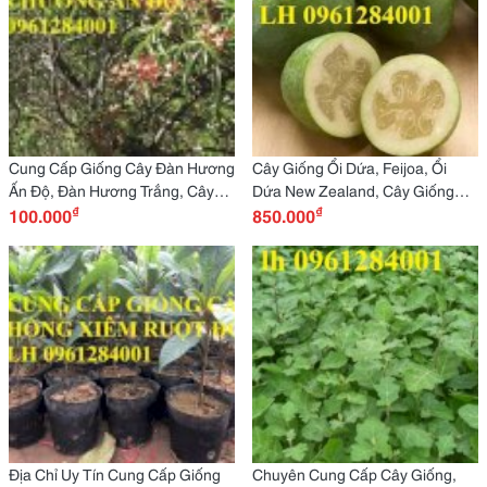
Cung Cấp Giống Cây Đàn Hương
Cây Giống Ổi Dứa, Feijoa, Ổi
Ấn Độ, Đàn Hương Trắng, Cây
Dứa New Zealand, Cây Giống
₫
₫
Giống Chất Lượng Cao
100.000
Nhập Khẩu Chất Lượng Cao
850.000
Địa Chỉ Uy Tín Cung Cấp Giống
Chuyên Cung Cấp Cây Giống,