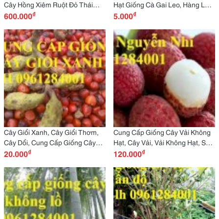
Cây Hồng Xiêm Ruột Đỏ Thái
Hạt Giống Cà Gai Leo, Hàng Loại
₫
₫
Lan Khổng Lồ -
600.000
1, Số Lượng Lớn, Giao Hàng
5.000
Viencaygiongtrunguong
Toàn Quốc
Cây Giổi Xanh, Cây Giổi Thơm,
Cung Cấp Giống Cây Vải Không
Cây Dổi, Cung Cấp Giống Cây
Hạt, Cây Vải, Vải Không Hạt, Số
₫
₫
Giổi, Số Lượng Lớn, Giao Hàng
20.000
Lượng Lớn, Giao Hàng Toàn
120.000
Toàn Quốc
Quốc