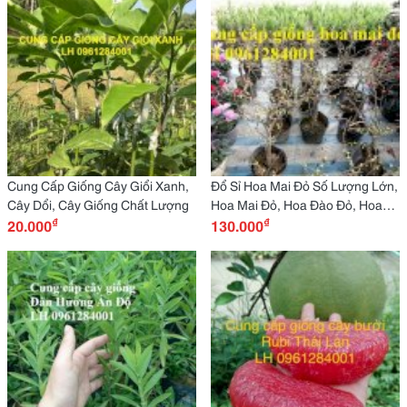
Cung Cấp Giống Cây Giổi Xanh,
Đổ Sỉ Hoa Mai Đỏ Số Lượng Lớn,
Cây Dổi, Cây Giống Chất Lượng
Hoa Mai Đỏ, Hoa Đào Đỏ, Hoa
₫
₫
20.000
Tết, Giao Hàng Toàn Quốc
130.000