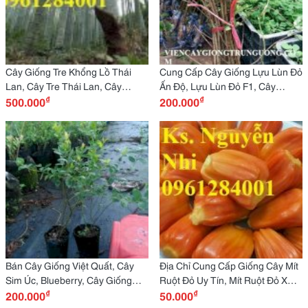
Cây Giống Tre Khổng Lồ Thái
Cung Cấp Cây Giống Lựu Lùn Đỏ
Lan, Cây Tre Thái Lan, Cây
Ấn Độ, Lựu Lùn Đỏ F1, Cây
₫
₫
Giống Nhập Khẩu Chất Lượng
500.000
Giống Đầu Nguồn -
200.000
Cao
Viencaygiongtrunguong
Bán Cây Giống Việt Quất, Cây
Địa Chỉ Cung Cấp Giống Cây Mít
Sim Úc, Blueberry, Cây Giống
Ruột Đỏ Uy Tín, Mít Ruột Đỏ Xơ
₫
₫
Nhập Khẩu -
200.000
Đỏ - Viencaygiongtrunguong
50.000