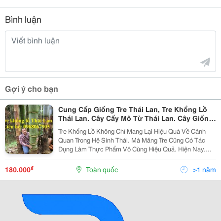
Bình luận
Gợi ý cho bạn
Cung Cấp Giống Tre Thái Lan, Tre Khổng Lồ
Thái Lan. Cây Cấy Mô Từ Thái Lan. Cây Giống
F1
Tre Khổng Lồ Không Chỉ Mang Lại Hiệu Quả Về Cảnh
Quan Trong Hệ Sinh Thái. Mà Măng Tre Cũng Có Tác
Dụng Làm Thực Phẩm Vô Cùng Hiệu Quả. Hiện Nay,
Giống Tre Đang Được Viện Cây Giống Trung Ương Bán
Và Cung Cấp Sỉ Lẻ Trên Toàn Quốc. Liên Hệ Để Được
₫
180.000
Toàn quốc
>1 năm
Tư...