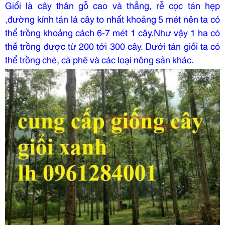
Giổi là cây thân gỗ cao và thẳng, rễ cọc tán hẹp
,đường kính tán lá cây to nhất khoảng 5 mét nên ta có
thể trồng khoảng cách 6-7 mét 1 cây.Như vậy 1 ha có
thể trồng được từ 200 tới 300 cây. Dưới tán giổi ta có
thể trồng chè, cà phê và các loại nông sản khác.