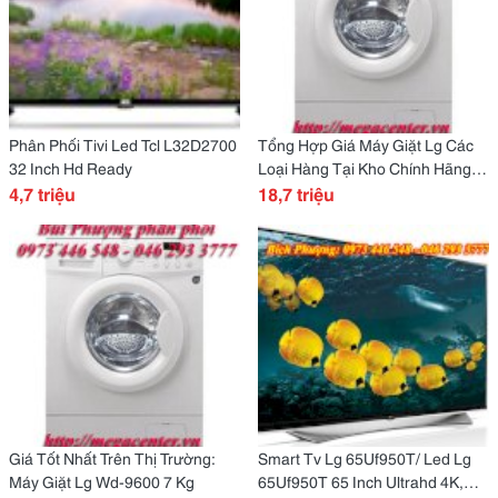
Phân Phối Tivi Led Tcl L32D2700
Tổng Hợp Giá Máy Giặt Lg Các
32 Inch Hd Ready
Loại Hàng Tại Kho Chính Hãng
4,7 triệu
Giá Cực Rẻ
18,7 triệu
Giá Tốt Nhất Trên Thị Trường:
Smart Tv Lg 65Uf950T/ Led Lg
Máy Giặt Lg Wd-9600 7 Kg
65Uf950T 65 Inch Ultrahd 4K,