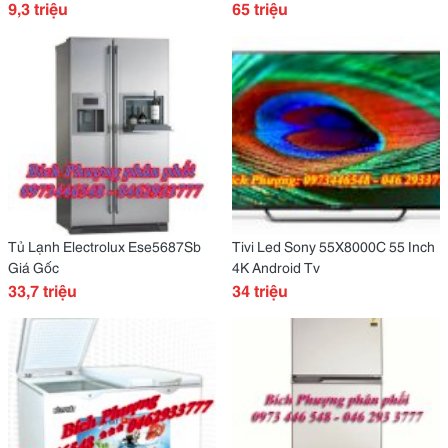
9,3 triệu
Internet Tv
65 triệu
Tủ Lạnh Electrolux Ese5687Sb
Tivi Led Sony 55X8000C 55 Inch
Giá Gốc
4K Android Tv
33,7 triệu
34 triệu