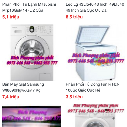
Phân Phối: Tủ Lạnh Mitsubishi
Led Lg 43Lf540 43 Inch, 49Lf540
Mrp16Gslv 147L 2 Cửa
49 Inch Giá Cực Ưu Đãi
5,1 triệu
8,5 triệu
Bán Máy Giặt Samsung
Phân Phối Tủ Đông Funiki Hcf-
Wf8690Ngw/Xsv 7 Kg
100Sc Giác Cực Rẻ
7,4 triệu
3,5 triệu