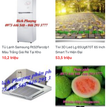
Tủ Lạnh Samsung Rt32Farcdp1
Tivi 3D Led Lg 65Ug870T 65 Inch
Màu Trắng Giá Rẻ Tại Kho
Smart Tv Hiện Đại
10,2 triệu
53,5 triệu