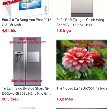
Báo Giá Tủ Đông Hòa Phát 2015
Phân Phối Tủ Lạnh Chính Hãng
Giá Tốt Nhất
Sharp Sj-217P-Sl - 196L
4,6 triệu
5,8 triệu
Tủ Lạnh Side By Side Sharp Sj-
Tivi 4K Led Lg 42Ub700T 42 Inch
D60Lwb-St 608L Hàng Kho Giá
Gốc
26,5 triệu
13,2 triệu