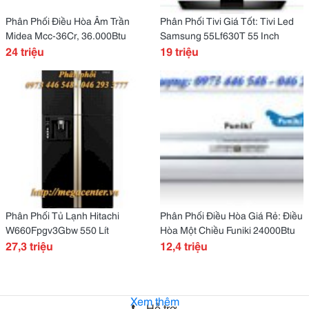
Phân Phối Điều Hòa Âm Trần
Phân Phối Tivi Giá Tốt: Tivi Led
Midea Mcc-36Cr, 36.000Btu
Samsung 55Lf630T 55 Inch
24 triệu
19 triệu
Phân Phối Tủ Lạnh Hitachi
Phân Phối Điều Hòa Giá Rẻ: Điều
W660Fpgv3Gbw 550 Lít
Hòa Một Chiều Funiki 24000Btu
27,3 triệu
12,4 triệu
Xem thêm
Hỗ trợ