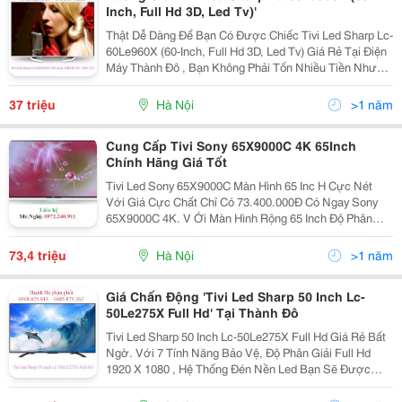
Inch, Full Hd 3D, Led Tv)'
Thật Dễ Dàng Để Bạn Có Được Chiếc Tivi Led Sharp Lc-
60Le960X (60-Inch, Full Hd 3D, Led Tv) Giá Rẻ Tại Điện
Máy Thành Đô , Bạn Không Phải Tốn Nhiều Tiền Nhưng
Vẫn Có Thể Sở Hữu Chiếc Tivi Hiện Đại Đang Hot Trên
Thị Trường Hiện Nay. Hãy Nhanh Chân Đến
37 triệu
Hà Nội
>1 năm
Cung Cấp Tivi Sony 65X9000C 4K 65Inch
Chính Hãng Giá Tốt
Tivi Led Sony 65X9000C Màn Hình 65 Inc H Cực Nét
Với Giá Cực Chất Chỉ Có 73.400.000Đ Có Ngay Sony
65X9000C 4K. V Ới Màn Hình Rộng 65 Inch Độ Phân
Giải Ultra Hd, Tivi Led 65 Inch Sony 65X9000C Cho Khả
Năng Hiển Thị Hình Ảnh Cực Nét Và Rõ Ràng. Bộ X
73,4 triệu
Hà Nội
>1 năm
Giá Chấn Động 'Tivi Led Sharp 50 Inch Lc-
50Le275X Full Hd' Tại Thành Đô
Tivi Led Sharp 50 Inch Lc-50Le275X Full Hd Giá Rẻ Bất
Ngờ. Với 7 Tính Năng Bảo Vệ, Độ Phân Giải Full Hd
1920 X 1080 , Hệ Thống Đén Nền Led Bạn Sẽ Được
Hòa Mình Vào Thế Giới Âm Thanh Hình Ảnh Chân Thực
Và Sống Động. Điện Máy Thành Đô Chuyên Phân Ph