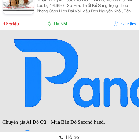
Led Lg 49Lf590T Sở Hữu Thiết Kế Sang Trọng Theo
Phong Cách Hiện Đại Với Màu Đen Nguyên Khối, Tôn
Lên Nét Mạnh. Phần Chân Đế Dạng Trụ, Hài Hòa, Là Bệ
Đỡ Chắc Chắn Cho Phần Màn Hình Tivi Led L
12 triệu
Hà Nội
>1 năm
Hỗ trợ