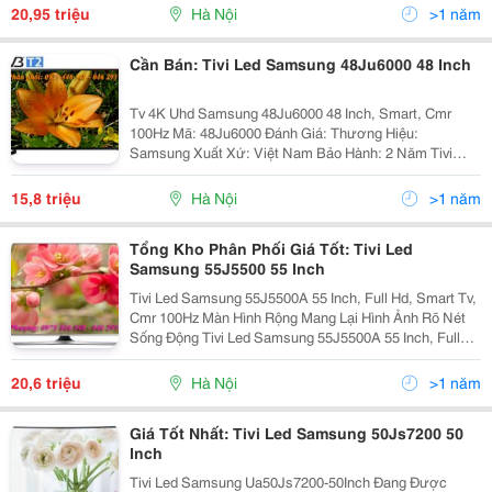
Với Nàn Hình 50 In C H Được Trang Bị Bô Vi Xử Lý H
20,95 triệu
Hà Nội
>1 năm
Cần Bán: Tivi Led Samsung 48Ju6000 48 Inch
Tv 4K Uhd Samsung 48Ju6000 48 Inch, Smart, Cmr
100Hz Mã: 48Ju6000 Đánh Giá: Thương Hiệu:
Samsung Xuất Xứ: Việt Nam Bảo Hành: 2 Năm Tivi
Samsung Smart Uhd 48Ju6000 Giá Bán: 15.800.000
Vnđ Thông Số Kỹ Thuật Tivi
15,8 triệu
Hà Nội
>1 năm
Tổng Kho Phân Phối Giá Tốt: Tivi Led
Samsung 55J5500 55 Inch
Tivi Led Samsung 55J5500A 55 Inch, Full Hd, Smart Tv,
Cmr 100Hz Màn Hình Rộng Mang Lại Hình Ảnh Rõ Nét
Sống Động Tivi Led Samsung 55J5500A 55 Inch, Full
Hd, Smart Tv, Cmr 100Hz Thiết Kế Hiện Đại Tạo Nét
Tinh Tế Nổi Bật Nơi Đặt Tivi Điện M
20,6 triệu
Hà Nội
>1 năm
Giá Tốt Nhất: Tivi Led Samsung 50Js7200 50
Inch
Tivi Led Samsung Ua50Js7200-50Inch Đang Được