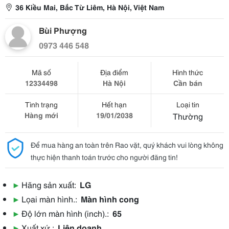
36 Kiều Mai, Bắc Từ Liêm, Hà Nội, Việt Nam
Bùi Phượng
0973 446 548
Mã số
Địa điểm
Hình thức
12334498
Hà Nội
Cần bán
Tình trạng
Hết hạn
Loại tin
Hàng mới
19/01/2038
Thường
Để mua hàng an toàn trên Rao vặt, quý khách vui lòng không
thực hiện thanh toán trước cho người đăng tin!
▶
Hãng sản xuất:
LG
▶
Lọai màn hình.:
Màn hình cong
▶
Độ lớn màn hình (inch).:
65
▶
Xuất xứ.:
Liên doanh