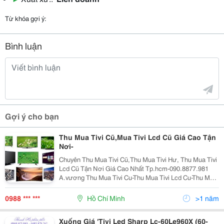
Từ khóa gợi ý:
Bình luận
Gợi ý cho bạn
Thu Mua Tivi Cũ,Mua Tivi Lcd Cũ Giá Cao Tận
Nơi-
Chuyên Thu Mua Tivi Cũ,Thu Mua Tivi Hư, Thu Mua Tivi
Lcd Cũ Tận Nơi Giá Cao Nhất Tp.hcm-090.8877.981
A.vương Thu Mua Tivi Cu-Thu Mua Tivi Lcd Cu-Thu Mua
Tivi Led Cu-Mua Tivi Cu Gia Cao Tivi Lcd Ngày Nay
Dường Như Là 1 Nhu Cầu Công Nghệ Cấp
0988 *** ***
Hồ Chí Minh
>1 năm
Xuống Giá 'Tivi Led Sharp Lc-60Le960X (60-