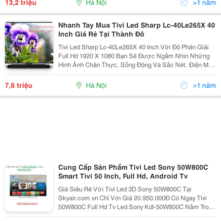
13,2 triệu
Hà Nội
>1 năm
Nhanh Tay Mua Tivi Led Sharp Lc-40Le265X 40
Inch Giá Rẻ Tại Thành Đô
Tivi Led Sharp Lc-40Le265X 40 Inch Với Độ Phân Giải
Full Hd 1920 X 1080 Bạn Sẽ Được Ngắm Nhìn Những
Hình Ảnh Chân Thực, Sống Động Và Sắc Nét. Điện Máy
Thành Đô Chuyên Phân Phối Tivi, Tủ Lạnh, Điều Hòa,
Máy Giặt, Đồ Gia Dụng Chính Hãng. Liên Hệ Tha
7,6 triệu
Hà Nội
>1 năm
Cung Cấp Sản Phẩm Tivi Led Sony 50W800C
Smart Tivi 50 Inch, Full Hd, Android Tv
Giá Siêu Rẻ Với Tivi Led 3D Sony 50W800C Tại
Skyair.com.vn Chỉ Với Giá 20.950.000Đ Có Ngay Tivi
50W800C Full Hd Tv Led Sony Kdl-50W800C Nằm Trong
Dòng Tv Sony 50W800C Mới Ra Mắt Của Hãng Sony ,