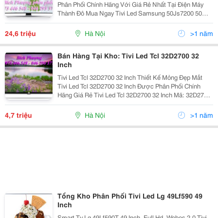
Phân Phối Chính Hãng Với Giá Rẻ Nhất Tại Điện Máy
Thành Đô Mua Ngay Tivi Led Samsung 50Js7200 50
Inch Ngay Hôm Nay Bạn Sẽ Nhận Được Mức Giá Tốt
Nhất Và Những Phần Quà Có Giá Trị: &Quot; Loa Thanh
24,6 triệu
Hà Nội
>1 năm
Samsung
Bán Hàng Tại Kho: Tivi Led Tcl 32D2700 32
Inch
Tivi Led Tcl 32D2700 32 Inch Thiết Kế Mỏng Đẹp Mắt
Tivi Led Tcl 32D2700 32 Inch Được Phân Phối Chính
Hãng Giá Rẻ Tivi Led Tcl 32D2700 32 Inch Mã: 32D2700
Đánh Giá: Thương Hiệu: Tcl Xuất Xứ: Việt Nam Bảo
Hành: 2 Năm
4,7 triệu
Hà Nội
>1 năm
Tổng Kho Phân Phối Tivi Led Lg 49Lf590 49
Inch
Smart Tv Lg 49Lf590T 49 Inch, Full Hd, Webos 2.0 Tivi