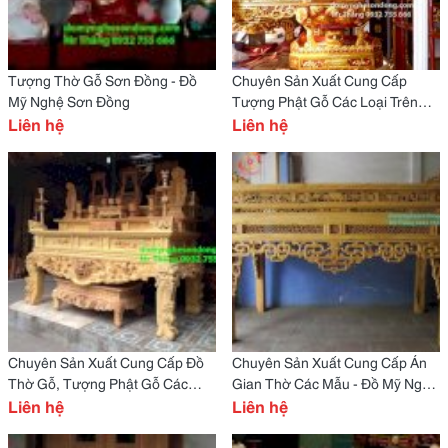
Tượng Thờ Gỗ Sơn Đồng - Đồ
Chuyên Sản Xuất Cung Cấp
Mỹ Nghệ Sơn Đồng
Tượng Phật Gỗ Các Loại Trên
Liên hệ
Toàn Quốc
Liên hệ
Chuyên Sản Xuất Cung Cấp Đồ
Chuyên Sản Xuất Cung Cấp Án
Thờ Gỗ, Tượng Phật Gỗ Các
Gian Thờ Các Mẫu - Đồ Mỹ Nghệ
Mẫu Mã
Liên hệ
Sơn Đồng
Liên hệ