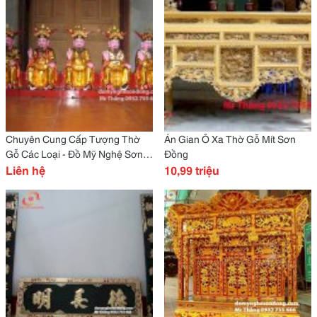
Chuyên Cung Cấp Tượng Thờ
Án Gian Ô Xa Thờ Gỗ Mít Sơn
Gỗ Các Loại - Đồ Mỹ Nghệ Sơn
Đồng
Đồng
Liên hệ
10,99 triệu