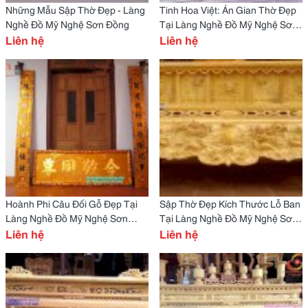
Những Mẫu Sập Thờ Đẹp - Làng
Tinh Hoa Việt: Án Gian Thờ Đẹp
Nghề Đồ Mỹ Nghệ Sơn Đồng
Tại Làng Nghề Đồ Mỹ Nghệ Sơn
Liên hệ
Đồng
Liên hệ
Hoành Phi Câu Đối Gỗ Đẹp Tại
Sập Thờ Đẹp Kích Thước Lỗ Ban
Làng Nghề Đồ Mỹ Nghệ Sơn
Tại Làng Nghề Đồ Mỹ Nghệ Sơn
Đồng
Liên hệ
Đồng
Liên hệ