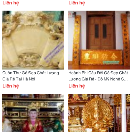
Liên hệ
Liên hệ
Cuốn Thư Gỗ Đẹp Chất Lượng
Hoành Phi Câu Đối Gỗ Đẹp Chất
Giá Rẻ Tại Hà Nội
Lượng Giá Rẻ - Đồ Mỹ Nghệ Sơn
Liên hệ
Đồng
Liên hệ