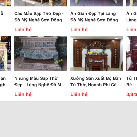
Gỗ
Các Mẫu Sập Thờ Đẹp -
Án Gian Đẹp Tại Làng
Án G
Đồ Mỹ Nghệ Sơn Đồng
Đồ Mỹ Nghệ Sơn Đồng
Làng
Sơn 
Liên hệ
Liên hệ
Liên
ian
Những Mẫu Sập Thờ
Xưởng Sản Xuất Bộ Bàn
Tủ T
Nghề
Đẹp - Làng Nghề Đồ Mỹ
Tủ Thờ, Hoành Phi Câu
Rẽ
ồng
Nghệ Sơn Đồng
Đối.. Tại Sơn Đồng -
Liên hệ
Liên hệ
3,8 t
Nhận Đặt Hàng Theo
Yêu Cầu