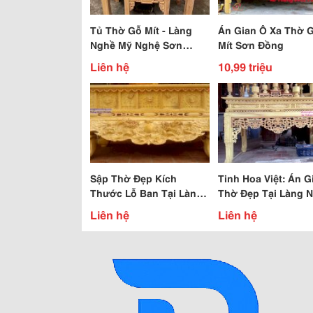
Tủ Thờ Gỗ Mít - Làng
Án Gian Ô Xa Thờ 
Nghề Mỹ Nghệ Sơn
Mít Sơn Đồng
Đồng
Liên hệ
10,99 triệu
Sập Thờ Đẹp Kích
Tinh Hoa Việt: Án G
Thước Lỗ Ban Tại Làng
Thờ Đẹp Tại Làng 
Nghề Đồ Mỹ Nghệ Sơn
Đồ Mỹ Nghệ Sơn Đ
Liên hệ
Liên hệ
Đồng