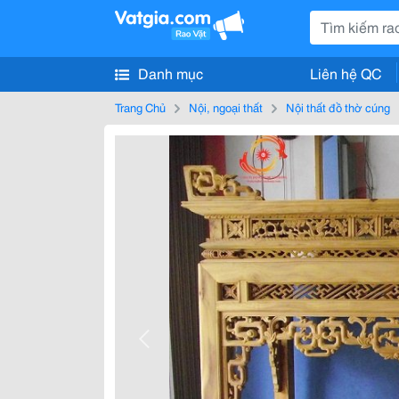
Danh mục
Liên hệ QC
Trang Chủ
Nội, ngoại thất
Nội thất đồ thờ cúng