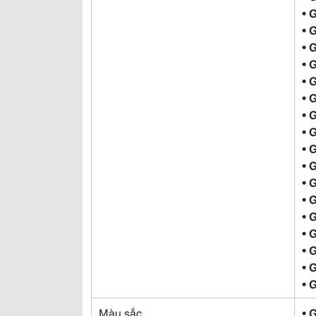
• 
• 
• 
• 
• 
• 
• 
• 
• 
• 
• 
• 
• 
• 
• 
• 
• 
Màu sắc
• 