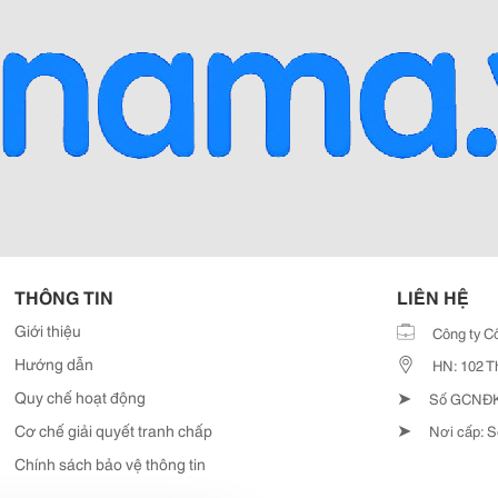
THÔNG TIN
LIÊN HỆ
Giới thiệu
Công ty C
Hướng dẫn
HN: 102 T
➤
Quy chế hoạt động
Số GCNĐKD
➤
Cơ chế giải quyết tranh chấp
Nơi cấp: S
Chính sách bảo vệ thông tin