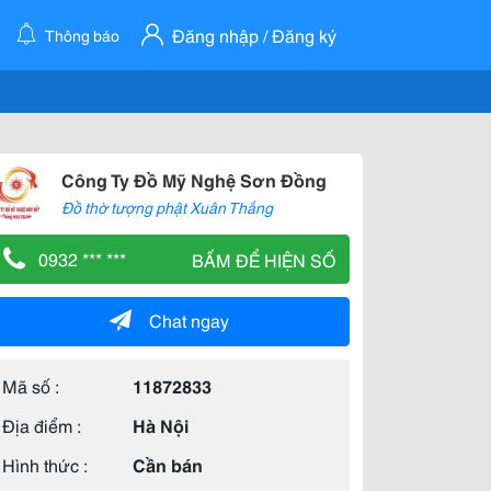
Đăng nhập / Đăng ký
Thông báo
Công Ty Đồ Mỹ Nghệ Sơn Đồng
Đồ thờ tượng phật Xuân Thắng
0932 *** ***
BẤM ĐỂ HIỆN SỐ
Chat ngay
Mã số :
11872833
Địa điểm :
Hà Nội
Hình thức :
Cần bán