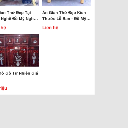
ian Thờ Đẹp Tại
Án Gian Thờ Đẹp Kích
 Nghề Đồ Mỹ Nghệ
Thước Lỗ Ban - Đồ Mỹ
Đồng
Nghệ Sơn Đồng
 hệ
Liên hệ
hờ Gỗ Tự Nhiên Giá
riệu