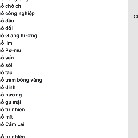
Gỗ chò chỉ
Gỗ công nghiệp
Gỗ dầu
Gỗ dổi
Gỗ Giáng hương
Gỗ lim
Gỗ Pơ-mu
Gỗ sến
Gỗ sồi
Gỗ táu
Gỗ tràm bông vàng
Gỗ đinh
Gỗ hương
Gỗ gụ mật
Gỗ tự nhiên
Gỗ mít
Gỗ Cẩm Lai
Gỗ tự nhiên