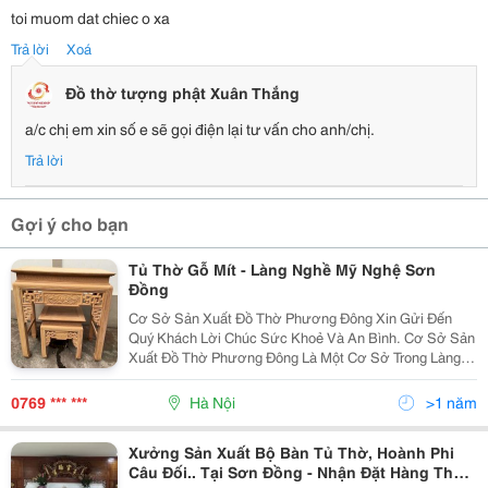
toi muom dat chiec o xa
Trả lời
Xoá
Đồ thờ tượng phật Xuân Thắng
a/c chị em xin số e sẽ gọi điện lại tư vấn cho anh/chị.
Trả lời
Gợi ý cho bạn
Tủ Thờ Gỗ Mít - Làng Nghề Mỹ Nghệ Sơn
Đồng
Cơ Sở Sản Xuất Đồ Thờ Phương Đông Xin Gửi Đến
Quý Khách Lời Chúc Sức Khoẻ Và An Bình. Cơ Sở Sản
Xuất Đồ Thờ Phương Đông Là Một Cơ Sở Trong Làng
Nghề Thủ Công Mỹ Nghệ Truyền Thống Đã Có Từ Rất
Lâu Thuộc Xã Sơn Đồng - Huyện Hoài Đức - Hà Nội
0769 *** ***
Hà Nội
>1 năm
Chức Nă
Xưởng Sản Xuất Bộ Bàn Tủ Thờ, Hoành Phi
Câu Đối.. Tại Sơn Đồng - Nhận Đặt Hàng Theo