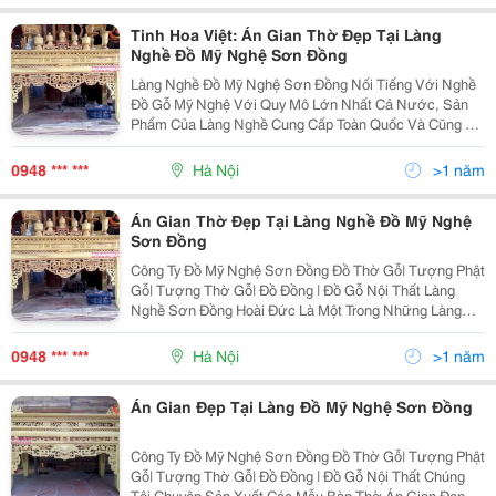
Tinh Hoa Việt: Án Gian Thờ Đẹp Tại Làng
Nghề Đồ Mỹ Nghệ Sơn Đồng
Làng Nghề Đồ Mỹ Nghệ Sơn Đồng Nối Tiếng Với Nghề
Đồ Gỗ Mỹ Nghệ Với Quy Mô Lớn Nhất Cả Nước, Sản
Phẩm Của Làng Nghề Cung Cấp Toàn Quốc Và Cũng Đã
Có Mặt Trong Những Công Trình Tâm Linh Lớn Trên Toàn
Quốc. Nổi Bật Với Thế Mạnh Sản Xuất Cung Cấp Án
0948 *** ***
Hà Nội
>1 năm
Gian
Án Gian Thờ Đẹp Tại Làng Nghề Đồ Mỹ Nghệ
Sơn Đồng
Công Ty Đồ Mỹ Nghệ Sơn Đồng Đồ Thờ Gỗ| Tượng Phật
Gỗ| Tượng Thờ Gỗ| Đồ Đồng | Đồ Gỗ Nội Thất Làng
Nghề Sơn Đồng Hoài Đức Là Một Trong Những Làng
Nghề Sản Xuất Đồ Thờ Gỗ Lớn Nhất Cả Nước Và
Chuyên Sản Xuất Án Gian Thờ Cung Cấp Khắp Các
0948 *** ***
Hà Nội
>1 năm
Tỉnh Miền
Án Gian Đẹp Tại Làng Đồ Mỹ Nghệ Sơn Đồng
Công Ty Đồ Mỹ Nghệ Sơn Đồng Đồ Thờ Gỗ| Tượng Phật
Gỗ| Tượng Thờ Gỗ| Đồ Đồng | Đồ Gỗ Nội Thất Chúng
Tôi Chuyên Sản Xuất Các Mẫu Bàn Thờ Án Gian Đẹp