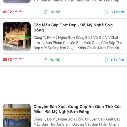
Với Đường Nét Sản Phẩm Chạm Khắc Tinh Xảo Chuẩn
Mực, Mềm Mại Và Độc Đáo Theo Yêu Cầu Phù Hợp Mọi
0932 *** ***
Hà Nội
>1 năm
Các Mẫu Sập Thờ Đẹp - Đồ Mỹ Nghệ Sơn
Đồng
Công Ty Đồ Mỹ Nghệ Sơn Đồng Số 1 Về Giá Và Chất
Lượng Sản Phẩm Chuyên Sản Xuất Cung Cấp Sập Thờ
Đẹp Với Đường Nét Chạm Khắc Chuẩn Mực Tinh Xảo,
Độc Đáo Hợp Phong Thủy Và Đáp Ứng Mọi Yêu Cầu
Khắt Khe Nhất Của Quý Khách Hàng. Sản Phẩm Của
0932 *** ***
Hà Nội
>1 năm
Chúng T
Chuyên Sản Xuất Cung Cấp Án Gian Thờ Các
Mẫu - Đồ Mỹ Nghệ Sơn Đồng
Công Ty Đồ Mỹ Nghệ Sơn Đồng Chuyên Sản Xuất Các
Mẫu Bàn Thờ Án Gian , Đường Nét Sản Phẩm Chạm