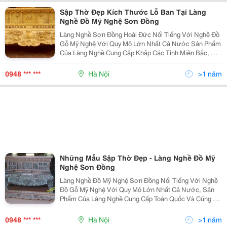
Sập Thờ Đẹp Kích Thước Lỗ Ban Tại Làng
Nghề Đồ Mỹ Nghệ Sơn Đồng
Làng Nghề Sơn Đồng Hoài Đức Nối Tiếng Với Nghề Đồ
Gỗ Mỹ Nghệ Với Quy Mô Lớn Nhất Cả Nước Sản Phẩm
Của Làng Nghề Cung Cấp Khắp Các Tỉnh Miền Bắc, Một
Số Tỉnh Miền Trung Và Miền Nam Cũng Đã Có Những
Đơn Hàng Đặt Sản Xuất Tại Làng Nghề Xã Sơn Đồng.
0948 *** ***
Hà Nội
>1 năm
Và N
Những Mẫu Sập Thờ Đẹp - Làng Nghề Đồ Mỹ
Nghệ Sơn Đồng
Làng Nghề Đồ Mỹ Nghệ Sơn Đồng Nối Tiếng Với Nghề
Đồ Gỗ Mỹ Nghệ Với Quy Mô Lớn Nhất Cả Nước, Sản
Phẩm Của Làng Nghề Cung Cấp Toàn Quốc Và Cũng Đã
Có Mặt Trong Những Công Trình Tâm Linh Lớn Trên Toàn
Quốc. Và Nổi Bật Hơn Cả Là Sản Xuất Cung Cấp Sập
0948 *** ***
Hà Nội
>1 năm
Thờ