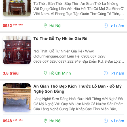
Yêu Cầu
Tủ Thờ , Bàn Thờ, Sập Thờ, Án Gian Thờ Là Những
Vật Dụng Gắng Liền Với Hầu Hết Tất Cả Mọi Gia Đình Ở
Việt Nam. Vì Phong Tục Tập Quán Thờ Cúng Tổ Tiên,
Ông Bà Đã Có Từ Lâu Đời Vậy Nên Mỗi Gia Đình Đều
Chọn Mua Và Sử Dụng Những Chiếc Sản Phẩm Thờ
0932 *** ***
Hà Nội
>1 năm
Cúng
Tủ Thờ Gỗ Tự Nhiên Giá Rẽ
Nội Thất: Gỗ Tự Nhiên Giá Rẻ / Www.
Gotunhiengiare.com Liên Hệ: 0908.057.529 /
0909.057.529 / 0837.282.949. Địa Điểm Kd: 8 Đại Lộ 2
Phường Phước Bình, Quận 9, Tp Hcm Giao Hàng Miễn
Phí Bán Kính 5Km -------------------- Mua Hàng Hoặc Xem T
3,8 triệu
Hồ Chí Minh
>1 năm
Án Gian Thờ Đẹp Kích Thước Lỗ Ban - Đồ Mỹ
Nghệ Sơn Đồng
Làng Nghề Sơn Đồng Hoài Đức Nối Tiếng Với Nghề Đồ
Gỗ Mỹ Nghệ Với Quy Mô Lớn Nhất Cả Nước Sản Phẩm
Của Làng Nghề Cung Cấp Khắp Các Tỉnh Miền Bắc, Một
Số Tỉnh Miền Trung Và Miền Nam Cũng Đã Có Những
Đơn Hàng Đặt Sản Xuất Tại Làng Nghề Xã Sơn Đồng.
0948 *** ***
Hà Nội
>1 năm
Và N