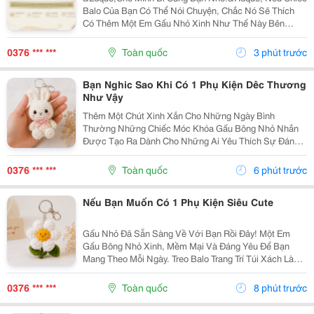
Balo Của Bạn Có Thể Nói Chuyện, Chắc Nó Sẽ Thích
Có Thêm Một Em Gấu Nhỏ Xinh Như Thế Này Bên
Cạnh. Từ Những Buổi Đi Học, Đi Làm, Đi Cà Phê Hay
Những Chuyến Đi Chơi Cuối Tuần, Em Móc Khóa Gấu
0376 *** ***
Toàn quốc
3 phút trước
Bông...
Bạn Nghic Sao Khi Có 1 Phụ Kiện Dêc Thương
Như Vậy
Thêm Một Chút Xinh Xắn Cho Những Ngày Bình
Thường Những Chiếc Móc Khóa Gấu Bông Nhỏ Nhắn
Được Tạo Ra Dành Cho Những Ai Yêu Thích Sự Đáng
Yêu Và Những Món Đồ Có Dấu Ấn Riêng. Từ Chiếc Balo
Đi Học, Túi Xách Đi Chơi Đến Chùm Chìa Khóa Quen
0376 *** ***
Toàn quốc
6 phút trước
Thuộc,...
Nếu Bạn Muốn Có 1 Phụ Kiện Siêu Cute
Gấu Nhỏ Đã Sẵn Sàng Về Với Bạn Rồi Đây! Một Em
Gấu Bông Nhỏ Xinh, Mềm Mại Và Đáng Yêu Để Bạn
Mang Theo Mỗi Ngày. Treo Balo Trang Trí Túi Xách Làm
Móc Khóa Tặng Người Bạn Yêu Quý
Gocnhohandmade.com Không Cần Quá Nhiều Phụ
0376 *** ***
Toàn quốc
8 phút trước
Kiện, Chỉ Một Em Gấu...