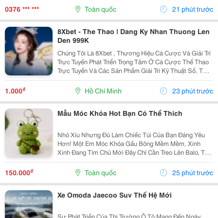
Thấy Lại Thấy Chiếc Túi Của Mình Đáng Yêu Hơn Một...
0376 *** ***
Toàn quốc
21 phút trước
8Xbet - The Thao | Dang Ky Nhan Thuong Len
Den 999K
Chúng Tôi Là 8Xbet , Thương Hiệu Cá Cược Và Giải Trí
Trực Tuyến Phát Triển Trọng Tâm Ở Cá Cược Thể Thao
Trực Tuyến Và Các Sản Phẩm Giải Trí Kỹ Thuật Số. Từ
Năm 2024, 8Xbet Trở Thành Đối Tác Cá Cược Chính
Thức Tại Khu Vực Châu Á &Ndash; Thái Bình...
₫
1.000
Hồ Chí Minh
23 phút trước
Mẫu Móc Khóa Hot Bạn Có Thể Thich
Nhỏ Xíu Nhưng Đủ Làm Chiếc Túi Của Bạn Đáng Yêu
Hơn! Một Em Móc Khóa Gấu Bông Mềm Mềm, Xinh
Xinh Đang Tìm Chủ Mới Đây Chỉ Cần Treo Lên Balo, Túi
Xách Hay Chìa Khóa Là Chiếc Túi Lập Tức Có Thêm
Một Điểm Nhấn Cực Yêu. Không Cần Quá Cầu Kỳ, Đôi
₫
150.000
Toàn quốc
25 phút trước
Khi...
Xe Omoda Jaecoo Suv Thế Hệ Mới
Sự Phát Triển Của Thị Trường Ô Tô Mang Đến Ngày