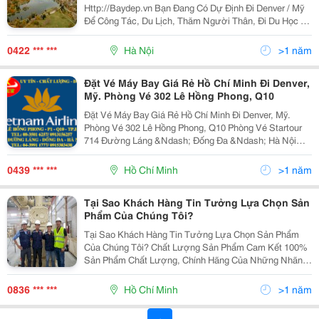
Http://Baydep.vn Bạn Đang Có Dự Định Đi Denver / Mỹ
Để Công Tác, Du Lịch, Thăm Người Thân, Đi Du Học ...
? Mua Vé Máy Bay Thai Airways Đi Denver Ở Đâu Giá
Rẻ Nhất, Chỗ Nào Mua Vé Thai Airways Giá R
0422 *** ***
Hà Nội
>1 năm
Đặt Vé Máy Bay Giá Rẻ Hồ Chí Minh Đi Denver,
Mỹ. Phòng Vé 302 Lê Hồng Phong, Q10
Đặt Vé Máy Bay Giá Rẻ Hồ Chí Minh Đi Denver, Mỹ.
Phòng Vé 302 Lê Hồng Phong, Q10 Phòng Vé Startour
714 Đường Láng &Ndash; Đống Đa &Ndash; Hà Nội
Tel: 04.39911777 - Hotline: 0915 383438 -------------- 302
Lê Hồng Phong - Quận 10 - Tp Hồ
0439 *** ***
Hồ Chí Minh
>1 năm
Tại Sao Khách Hàng Tin Tưởng Lựa Chọn Sản
Phẩm Của Chúng Tôi?
Tại Sao Khách Hàng Tin Tưởng Lựa Chọn Sản Phẩm
Của Chúng Tôi? Chất Lượng Sản Phẩm Cam Kết 100%
Sản Phẩm Chất Lượng, Chính Hãng Của Những Nhãn
Hiệu Nổi Tiếng Trên Thế Giới Như: Ingersoll Rand,
Gardner Denver, Elmo Rietschle, Robusch&Hellip;.
0836 *** ***
Hồ Chí Minh
>1 năm
Chế...