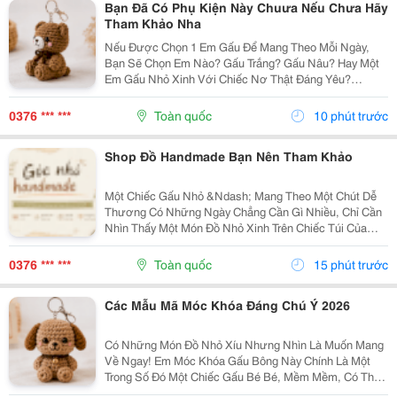
Bạn Đã Có Phụ Kiện Này Chuưa Nếu Chưa Hãy
Tham Khảo Nha
Nếu Được Chọn 1 Em Gấu Để Mang Theo Mỗi Ngày,
Bạn Sẽ Chọn Em Nào? Gấu Trắng? Gấu Nâu? Hay Một
Em Gấu Nhỏ Xinh Với Chiếc Nơ Thật Đáng Yêu?
Những Chiếc Móc Khóa Gấu Bông Không Chỉ Là Phụ
Kiện Treo Túi Mà Còn Là Một Cách Để Bạn Thêm Chút
0376 *** ***
Toàn quốc
10 phút trước
Cá Tính Vào...
Shop Đồ Handmade Bạn Nên Tham Khảo
Một Chiếc Gấu Nhỏ &Ndash; Mang Theo Một Chút Dễ
Thương Có Những Ngày Chẳng Cần Gì Nhiều, Chỉ Cần
Nhìn Thấy Một Món Đồ Nhỏ Xinh Trên Chiếc Túi Của
Mình Cũng Đủ Thấy Vui Rồi Những Em Móc Khóa Gấu
Bông Được Làm Với Kiểu Dáng Đáng Yêu, Nhỏ Gọn,
0376 *** ***
Toàn quốc
15 phút trước
Thích...
Các Mẫu Mã Móc Khóa Đáng Chú Ý 2026
Có Những Món Đồ Nhỏ Xíu Nhưng Nhìn Là Muốn Mang
Về Ngay! Em Móc Khóa Gấu Bông Này Chính Là Một
Trong Số Đó Một Chiếc Gấu Bé Bé, Mềm Mềm, Có Thể
Treo Trên Balo, Túi Xách Hay Chìa Khóa. Mỗi Lần Nhìn