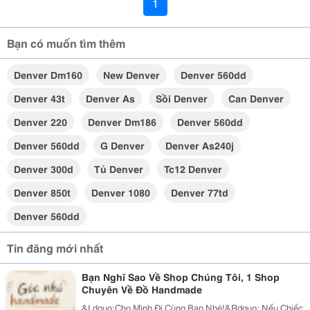
1
Bạn có muốn tìm thêm
Denver Dm160
New Denver
Denver 560dd
Denver 43t
Denver As
Sồi Denver
Can Denver
Denver 220
Denver Dm186
Denver 560dd
Denver 560dd
G Denver
Denver As240j
Denver 300d
Tủ Denver
Tc12 Denver
Denver 850t
Denver 1080
Denver 77td
Denver 560dd
Tin đăng mới nhất
Bạn Nghĩ Sao Về Shop Chúng Tôi, 1 Shop
Chuyên Về Đồ Handmade
&Ldquo;Cho Mình Đi Cùng Bạn Nhé!&Rdquo; Nếu Chiếc