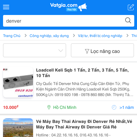
Trang Chủ
Công nghiệp, xây dựng
Vật tư, thiết bị công nghiệp
Thi
Lọc nâng cao
Loadcell Keli Sqb 1 Tấn, 2 Tấn, 3 Tấn, 5 Tấn,
10 Tấn
Cty Quốc Tế Denver Nhà Cung Cấp Cân Điện Tử, Phụ
Kiện Ngành Cân Chính Hãng Loadcell Keli Sqb 250Kg,
500Kg Lh: 0919 920 198 - 0978 860 880 (Mr. Thịnh) Tải
Trọng: 250Kg, 300Kg, 500Kg, 750Kg, 1T, 2T, 5T, 7.5T,
10T Điện Trở : 3Mv/V Đạt Tiêu Chuẩn Quốc T
₫
10.000
Hồ Chí Minh
>1 năm
Vé Máy Bay Thai Airway Đi Denver Rẻ Nhất,Vé
Máy Bay Thai Airway Đi Denver Giá Rẻ
Hotline : 04.22.16.16.16, 016.43.16.16.16 -